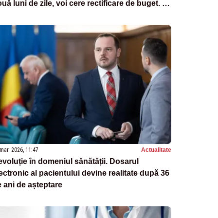
uă luni de zile, voi cere rectificare de buget. O
 rămân fără bani pentru ambulanțe”
mar. 2026, 11:47
Actualitate
voluție în domeniul sănătății. Dosarul
ectronic al pacientului devine realitate după 36
 ani de așteptare