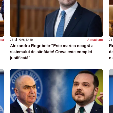
tica
28 iul. 2026, 12:40
Actualitate
23 
Alexandru Rogobete:”Este marțea neagră a
Ro
sistemului de sănătate! Greva este complet
de
justificată”
nu