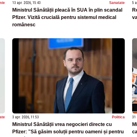
mie
13 apr. 2026, 15:43
Sanatate
5 a
Ministrul Sănătății pleacă în SUA în plin scandal
Ro
Pfizer. Vizită crucială pentru sistemul medical
va
românesc
ate
3 apr. 2026, 11:53
Politica
31 
Ministrul Sănătății vrea negocieri directe cu
Mi
Pfizer: ”Să găsim soluții pentru oameni și pentru
ca