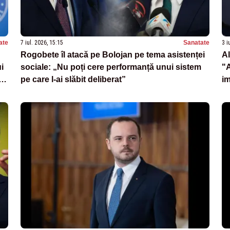
ate
7 iul. 2026, 15:15
Sanatate
3 i
Rogobete îl atacă pe Bolojan pe tema asistenței
Al
i
sociale: „Nu poți cere performanță unui sistem
"A
in
pe care l-ai slăbit deliberat”
i