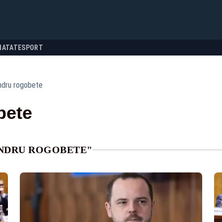
NATATE
SPORT
ndru rogobete
bete
ANDRU ROGOBETE"