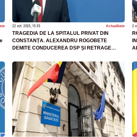
ate
22 oct. 2025, 15:55
Actualitate
2 o
TRAGEDIA DE LA SPITALUL PRIVAT DIN
R
de
CONSTANȚA. ALEXANDRU ROGOBETE
I
DEMITE CONDUCEREA DSP ȘI RETRAGE
A
AUTORIZAȚIILE PENTRU ATI ȘI BLOCUL
S
OPERATOR