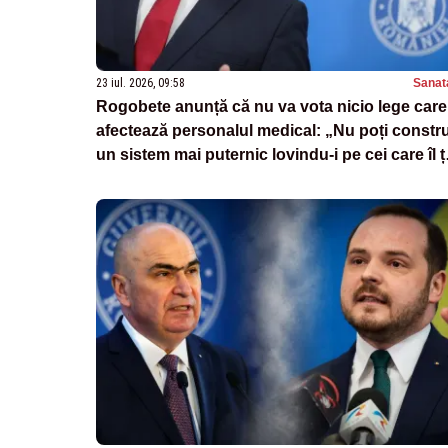
23 iul. 2026, 09:58
Sanat
Rogobete anunță că nu va vota nicio lege care
afectează personalul medical: „Nu poți constru
un sistem mai puternic lovindu-i pe cei care îl ț
în viață”