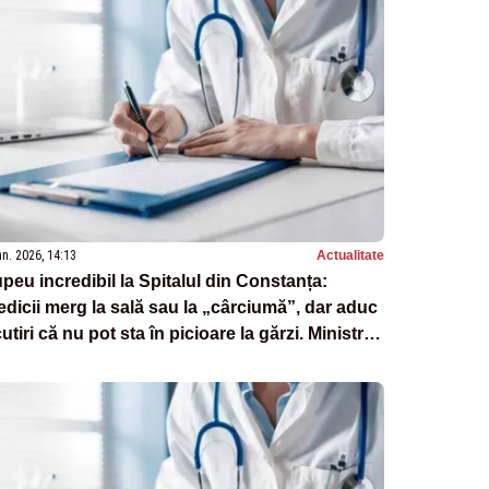
an. 2026, 14:13
Actualitate
peu incredibil la Spitalul din Constanța:
dicii merg la sală sau la „cârciumă”, dar aduc
utiri că nu pot sta în picioare la gărzi. Ministrul
nătății trimite Corpul de Control