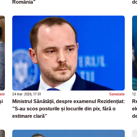
România”
do
să
ate
24 mar. 2026, 17:01
Sanatate
12 
și
Ministrul Sănătății, despre examenul Rezidențiat:
Re
”S-au scos posturile și locurile din pix, fără o
el
estimare clară”
de