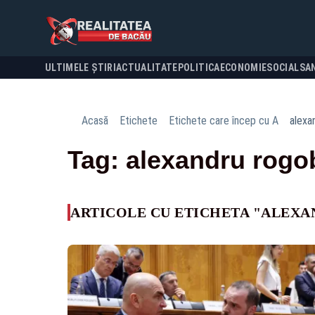
ULTIMELE ȘTIRI
ACTUALITATE
POLITICA
ECONOMIE
SOCIAL
SA
Acasă
Etichete
Etichete care încep cu A
alexa
Tag: alexandru rogo
ARTICOLE CU ETICHETA "ALEX