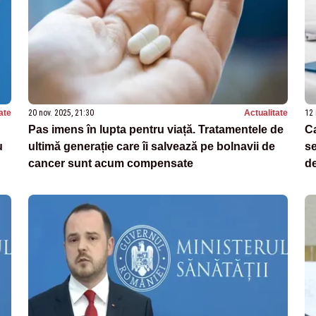
ate
20 nov. 2025, 21:30
Actualitate
12 
Pas imens în lupta pentru viață. Tratamentele de
C
u
ultimă generație care îi salvează pe bolnavii de
se
cancer sunt acum compensate
de