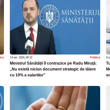
tica
14 ian. 2026, 09:32
Politica
4 i
Ministrul Sănătății îl contrazice pe Radu Miruţă:
Tu
„Nu există niciun document strategic de tăiere
Me
cu 10% a salariilor”
sc
Să