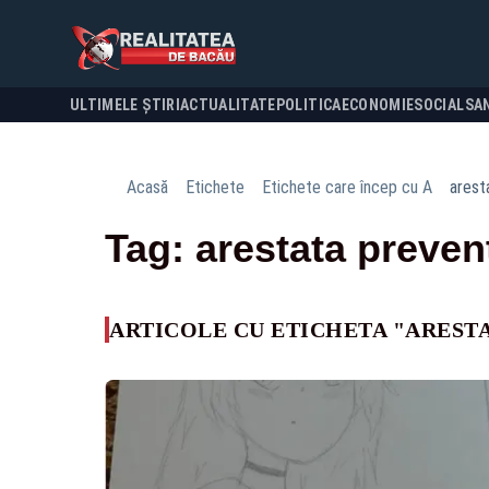
ULTIMELE ȘTIRI
ACTUALITATE
POLITICA
ECONOMIE
SOCIAL
SA
Acasă
Etichete
Etichete care încep cu A
arest
Tag: arestata preven
ARTICOLE CU ETICHETA "AREST