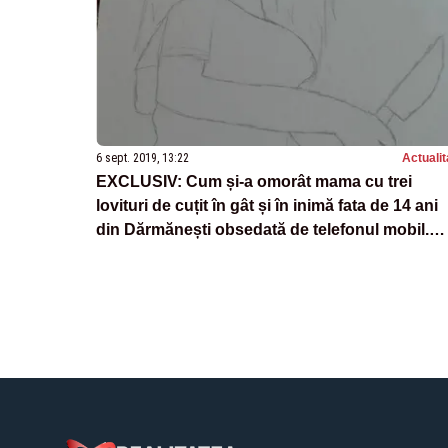
6 sept. 2019, 13:22
Actualit
EXCLUSIV: Cum și-a omorât mama cu trei
lovituri de cuțit în gât și în inimă fata de 14 ani
din Dărmănești obsedată de telefonul mobil.
Numele pe Instagram al fetei era
“Bloodykiller_69”. Procesul a început la
Tribunalul Bacău