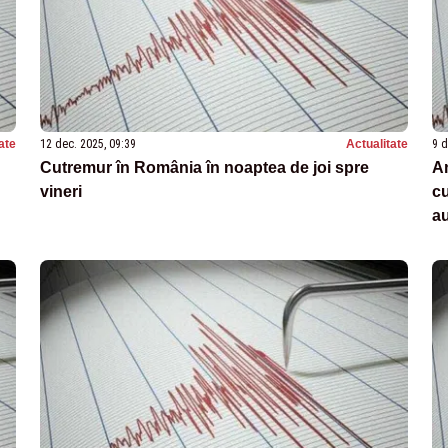
ate
12 dec. 2025, 09:39
Actualitate
9 d
Cutremur în România în noaptea de joi spre
An
vineri
cu
au