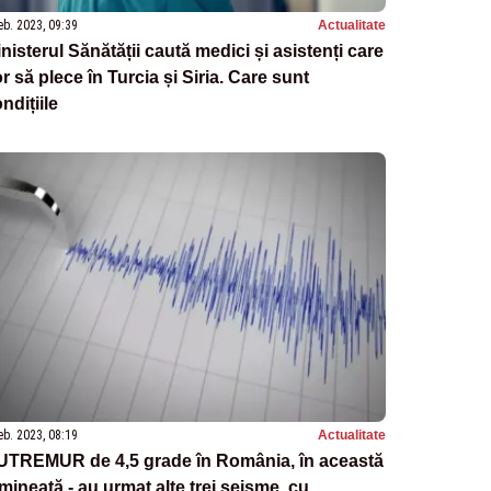
eb. 2023, 09:39
Actualitate
nisterul Sănătății caută medici și asistenți care
r să plece în Turcia și Siria. Care sunt
ndițiile
eb. 2023, 08:19
Actualitate
UTREMUR de 4,5 grade în România, în această
mineață - au urmat alte trei seisme, cu