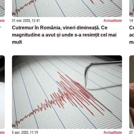
ate
21 nov. 2025, 12:41
Actualitate
14 
r
Cutremur în România, vineri dimineață. Ce
Cu
magnitudine a avut și unde s-a resimțit cel mai
ac
mult
ma
ate
5 apr. 2025, 11:19
Actualitate
27 