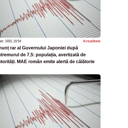
ec. 2025, 20:56
Actualitate
unț rar al Guvernului Japoniei după
tremurul de 7,5: populația, avertizată de
torități. MAE român emite alertă de călătorie