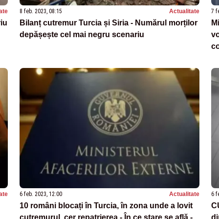
ate
8 feb. 2023, 08:15
Actualitate
7 f
iu
Bilanț cutremur Turcia și Siria - Numărul morților
Mi
depășește cel mai negru scenariu
vo
co
ate
6 feb. 2023, 12:00
Actualitate
6 f
10 români blocați în Turcia, în zona unde a lovit
C
cutremurul, cer repatrierea - În ce stare se află -
di