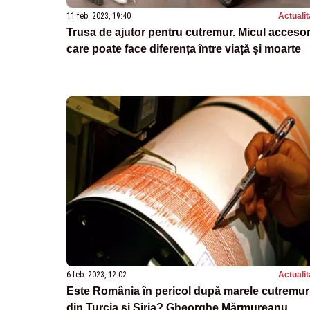
11 feb. 2023, 19:40
Actualit
Trusa de ajutor pentru cutremur. Micul accesor
care poate face diferența între viață și moarte
6 feb. 2023, 12:02
Actualit
Este România în pericol după marele cutremur
din Turcia și Siria? Gheorghe Mărmureanu