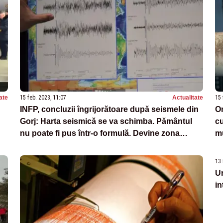
ate
15 feb. 2023, 11:07
Actualitate
15 
INFP, concluzii îngrijorătoare după seismele din
Or
Gorj: Harta seismică se va schimba. Pământul
cu
nu poate fi pus într-o formulă. Devine zona
mu
"Noua Vrancea"?
13 
Un
in