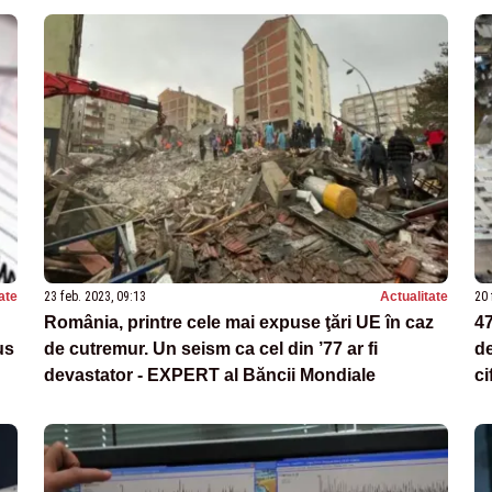
ate
23 feb. 2023, 09:13
Actualitate
20 
România, printre cele mai expuse ţări UE în caz
47
us
de cutremur. Un seism ca cel din ’77 ar fi
de
devastator - EXPERT al Băncii Mondiale
ci