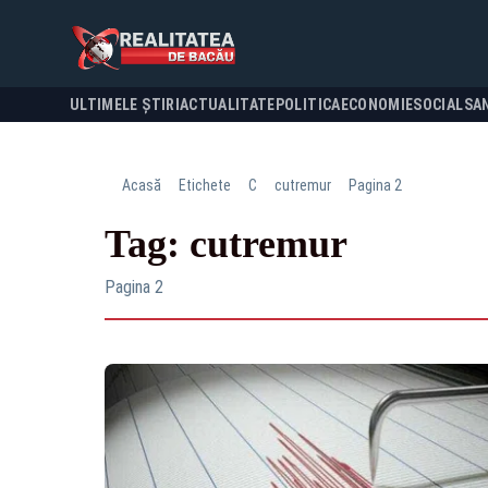
ULTIMELE ȘTIRI
ACTUALITATE
POLITICA
ECONOMIE
SOCIAL
SA
Acasă
Etichete
C
cutremur
Pagina 2
Tag: cutremur
Pagina 2