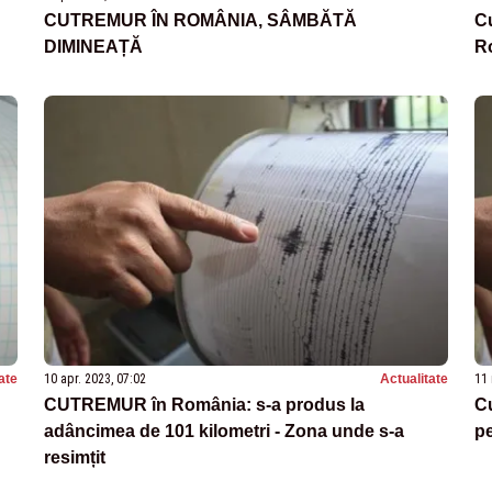
CUTREMUR ÎN ROMÂNIA, SÂMBĂTĂ
Cu
DIMINEAȚĂ
R
ate
10 apr. 2023, 07:02
Actualitate
11 
CUTREMUR în România: s-a produs la
Cu
adâncimea de 101 kilometri - Zona unde s-a
pe
resimțit