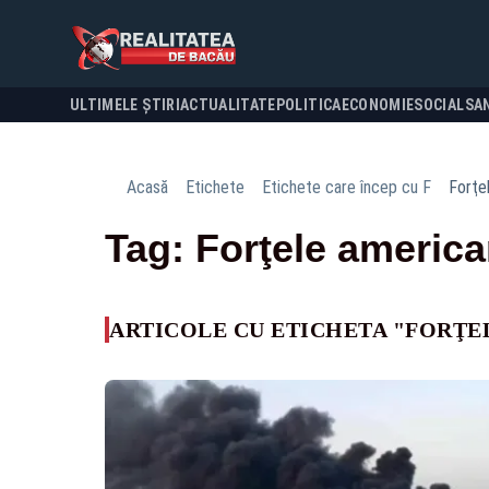
ULTIMELE ȘTIRI
ACTUALITATE
POLITICA
ECONOMIE
SOCIAL
SA
Acasă
Etichete
Etichete care încep cu F
Forţe
Tag: Forţele americ
ARTICOLE CU ETICHETA "FORŢE