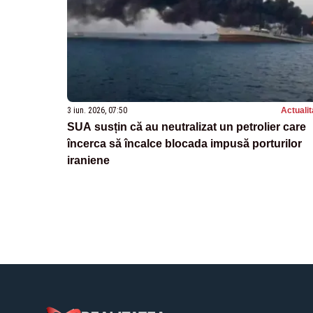
3 iun. 2026, 07:50
Actualit
SUA susțin că au neutralizat un petrolier care
încerca să încalce blocada impusă porturilor
iraniene