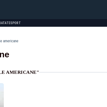
NATATE
SPORT
le americane
ane
LE AMERICANE"