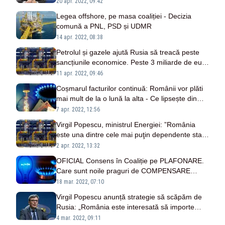
precedent pentru români
20 apr. 2022, 09:42
Legea offshore, pe masa coaliției - Decizia
comună a PNL, PSD și UDMR
14 apr. 2022, 08:38
Petrolul și gazele ajută Rusia să treacă peste
sancțiunile economice. Peste 3 miliarde de euro
pentru „zile negre”
11 apr. 2022, 09:46
Coșmarul facturilor continuă: Românii vor plăti
mai mult de la o lună la alta - Ce lipsește din
Ordonanța de compensare
7 apr. 2022, 12:56
Virgil Popescu, ministrul Energiei: ”România
este una dintre cele mai puţin dependente state
de gazul rusesc. Nu există motive de panică,
2 apr. 2022, 13:32
avem suficiente stocuri”
OFICIAL Consens în Coaliție pe PLAFONARE.
Care sunt noile praguri de COMPENSARE
pentru curent electric și gaze naturale
18 mar. 2022, 07:10
(DOCUMENT)
Virgil Popescu anunță strategie să scăpăm de
Rusia: „România este interesată să importe
volume de gaze din Republica Azerbaidjan”
4 mar. 2022, 09:11