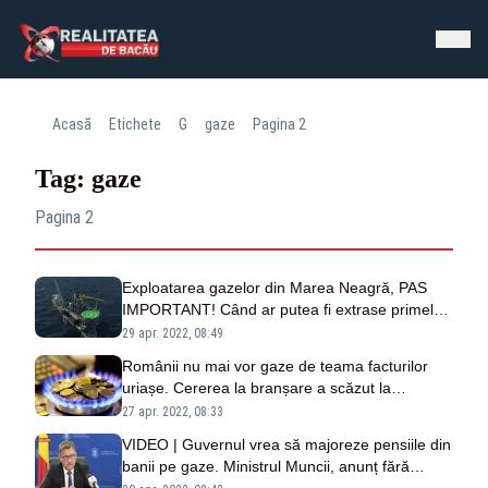
Acasă
Etichete
G
gaze
Pagina 2
Tag: gaze
Pagina 2
Exploatarea gazelor din Marea Neagră, PAS
IMPORTANT! Când ar putea fi extrase primele
gaze
29 apr. 2022, 08:49
Românii nu mai vor gaze de teama facturilor
uriașe. Cererea la branșare a scăzut la
jumătate
27 apr. 2022, 08:33
VIDEO | Guvernul vrea să majoreze pensiile din
banii pe gaze. Ministrul Muncii, anunț fără