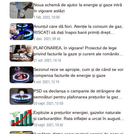
Noua schemă de ajutor la energie și gaze intră
în vigoare astăzi
1 feb. 2022, 10:00
Anunțul care dă fiori. Atenție la consum de gaz,
RISCAȚI să dați înapoi banii primiți drept
COMPENSARE
2 dec. 2021, 09:43
PLAFONAREA, în vigoare! Proiectul de lege
privind facturile la gaze și curent ale românilor a
fost APROBAT
27 oct. 2021, 14:16
Sezonul rece se apropie, cum și de când se vor
compensa facturile de energie și gaze
4 oct. 2021, 12:19
PSD va declanșa o campanie de strângere de
semnături pentru plafonarea prețurilor la gaze
și curent
20 sept. 2021, 13:50
Explozie a prețurilor energiei, gazelor naturale
și carburanților. Rata inflației a urcat în august
la 5,3%,
10 sept. 2021, 10:42