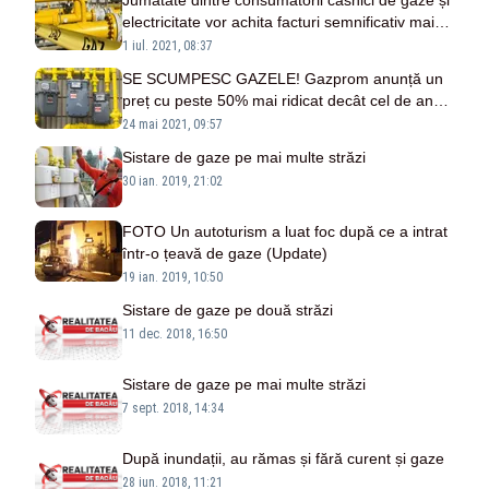
Jumătate dintre consumatorii casnici de gaze și
electricitate vor achita facturi semnificativ mai
mari începând de astăzi
1 iul. 2021, 08:37
SE SCUMPESC GAZELE! Gazprom anunță un
preț cu peste 50% mai ridicat decât cel de anul
trecut
24 mai 2021, 09:57
Sistare de gaze pe mai multe străzi
30 ian. 2019, 21:02
FOTO Un autoturism a luat foc după ce a intrat
într-o țeavă de gaze (Update)
19 ian. 2019, 10:50
Sistare de gaze pe două străzi
11 dec. 2018, 16:50
Sistare de gaze pe mai multe străzi
7 sept. 2018, 14:34
După inundații, au rămas și fără curent și gaze
28 iun. 2018, 11:21