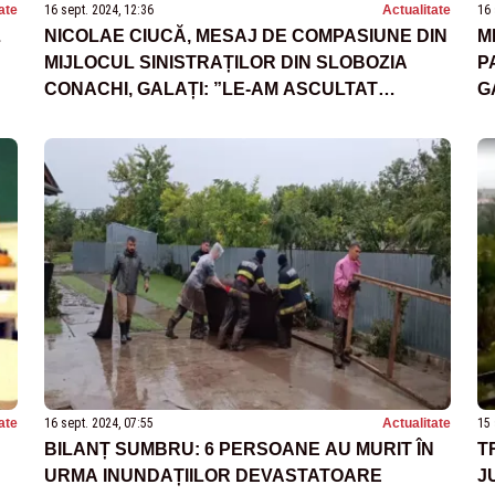
ate
16 sept. 2024, 12:36
Actualitate
16 
L
NICOLAE CIUCĂ, MESAJ DE COMPASIUNE DIN
M
MIJLOCUL SINISTRAȚILOR DIN SLOBOZIA
P
CONACHI, GALAȚI: ”LE-AM ASCULTAT
G
DUREREA ȘI LE-AM PROMIS CĂ NU VOR FI
M
LĂSAȚI SINGURI ÎN FAȚA NENOROCIRII”
F
ate
16 sept. 2024, 07:55
Actualitate
15 
BILANȚ SUMBRU: 6 PERSOANE AU MURIT ÎN
T
URMA INUNDAȚIILOR DEVASTATOARE
J