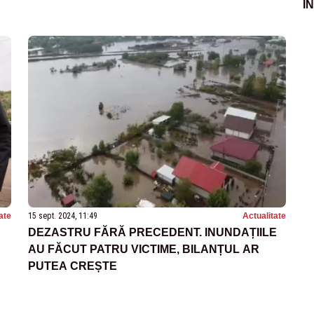
I
D
ate
15 sept. 2024, 11:49
Actualitate
DEZASTRU FĂRĂ PRECEDENT. INUNDAȚIILE
AU FĂCUT PATRU VICTIME, BILANȚUL AR
PUTEA CREȘTE