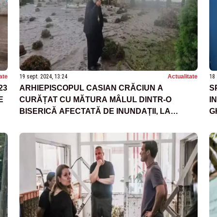
ate
19 sept. 2024, 13:24
Actualitate
18 
23
ARHIEPISCOPUL CASIAN CRĂCIUN A
S
E
CURĂȚAT CU MĂTURA MÂLUL DINTR-O
I
BISERICĂ AFECTATĂ DE INUNDAȚII, LA
G
GALAȚI. IMAGINI EMOȚIONANTE CU
A
PRĂPĂDUL LĂSAT ÎN URMĂ DE APE