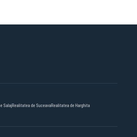
e Salaj
Realitatea de Suceava
Realitatea de Harghita