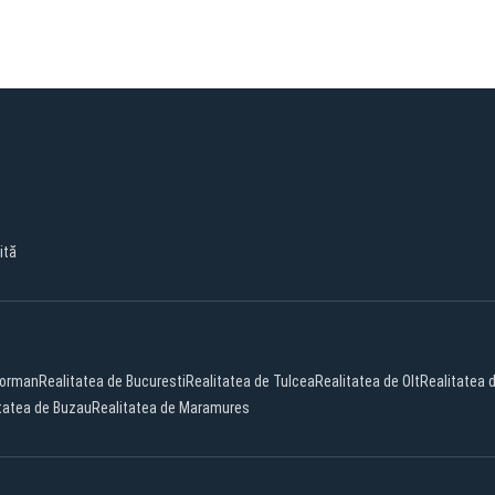
ită
eorman
Realitatea de Bucuresti
Realitatea de Tulcea
Realitatea de Olt
Realitatea d
tatea de Buzau
Realitatea de Maramures