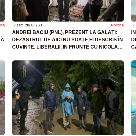
tica
17 sept. 2024, 12:21
Politica
17 
ANDREI BACIU (PNL), PREZENT LA GALAȚI:
I
TĂ
DEZASTRUL DE AICI NU POATE FI DESCRIS ÎN
D
CUVINTE. LIBERALII, ÎN FRUNTE CU NICOLAE
C
CIUCĂ, IMPLICAȚI ÎN SPRIJINUL CELOR
AFECTAȚI DE INUNDAȚII