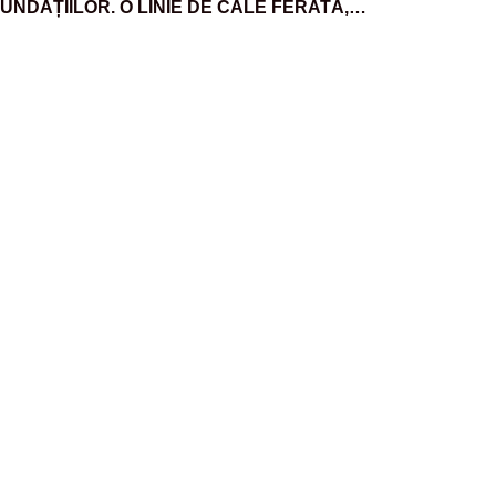
NUNDAȚIILOR. O LINIE DE CALE FERATĂ,
EVASTATĂ DE VIITURILE PUTERNICE