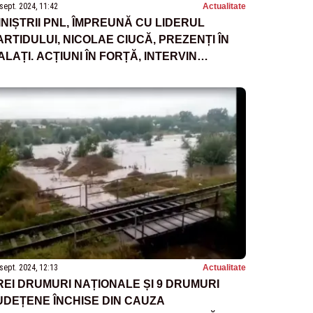
sept. 2024, 11:42
Actualitate
INIȘTRII PNL, ÎMPREUNĂ CU LIDERUL
ARTIDULUI, NICOLAE CIUCĂ, PREZENȚI ÎN
ALAȚI. ACȚIUNI ÎN FORȚĂ, INTERVIN
INIȘTRII PREDOIU, BURDUJA, DECA ȘI
ECHET
sept. 2024, 12:13
Actualitate
REI DRUMURI NAȚIONALE ȘI 9 DRUMURI
UDEȚENE ÎNCHISE DIN CAUZA