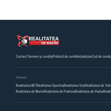
Contact
Termeni și condiții
Politică de confidențialitate
Cod de condu
Parteneri:
Realitatea.NET
Realitatea Sportiva
Realitatea Star
Realitatea de Tel
Realitatea de Mures
Realitatea de Prahova
Realitatea de Vaslui
Reali