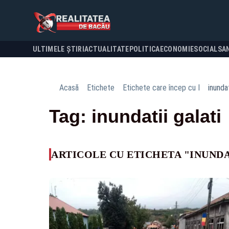
ULTIMELE ȘTIRI
ACTUALITATE
POLITICA
ECONOMIE
SOCIAL
SA
Acasă
Etichete
Etichete care încep cu I
inundat
Tag: inundatii galati
ARTICOLE CU ETICHETA "INUNDA