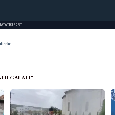
NATATE
SPORT
ii galati
TII GALATI"