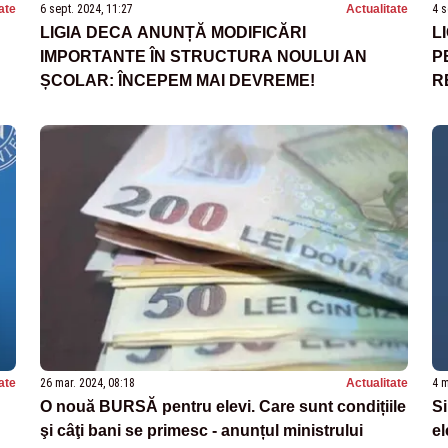
ate
6 sept. 2024, 11:27
Actualitate
4 s
LIGIA DECA ANUNȚĂ MODIFICĂRI
L
IMPORTANTE ÎN STRUCTURA NOULUI AN
P
ȘCOLAR: ÎNCEPEM MAI DEVREME!
R
C
ate
26 mar. 2024, 08:18
Actualitate
4 m
O nouă BURSĂ pentru elevi. Care sunt condițiile
Si
şi câţi bani se primesc - anunțul ministrului
el