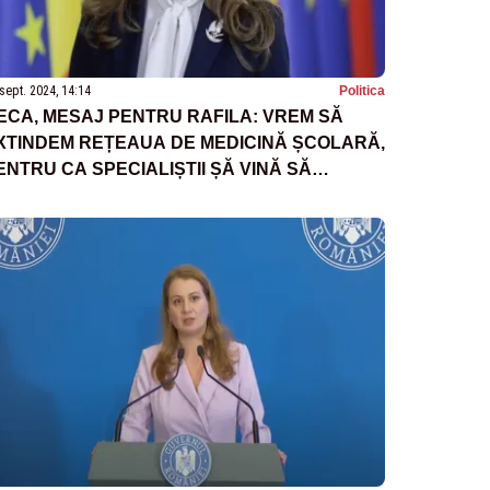
sept. 2024, 14:14
Politica
ECA, MESAJ PENTRU RAFILA: VREM SĂ
XTINDEM REȚEAUA DE MEDICINĂ ȘCOLARĂ,
ENTRU CA SPECIALIȘTII ȘĂ VINĂ SĂ
MPĂRTĂȘEASCĂ ELEVILOR INFORMAȚII
ESPRE NUTRIȚIE, EVITAREA
EPENDENȚELOR, EDUCAȚIA PRIN SPORT