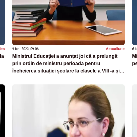
tica
9 iun. 2023, 09:06
Actualitate
6 i
da
Ministrul Educației a anunțat joi că a prelungit
Mi
prin ordin de ministru perioada pentru
pe
încheierea situației școlare la clasele a VIII -a și a
IX -a