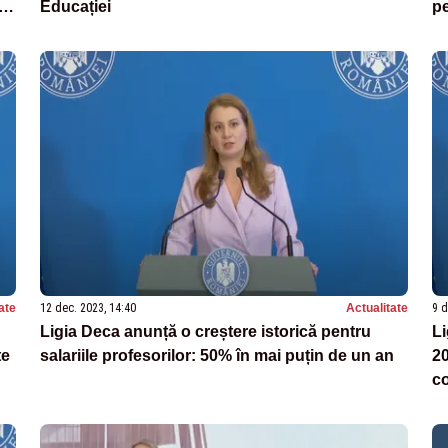
i
Educației
pe
di
ate
12 dec. 2023, 14:40
Actualitate
9 d
Ligia Deca anunță o creștere istorică pentru
Li
te
salariile profesorilor: 50% în mai puțin de un an
20
co