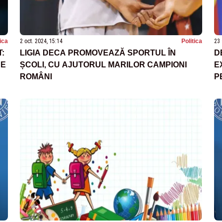
tica
2 oct. 2024, 15:14
Politica
23 
:
LIGIA DECA PROMOVEAZĂ SPORTUL ÎN
D
DE
ȘCOLI, CU AJUTORUL MARILOR CAMPIONI
E
ROMÂNI
P
Î
D
D