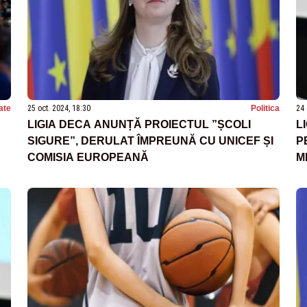
ate
25 oct. 2024, 18:30
Politica
24 
LIGIA DECA ANUNȚĂ PROIECTUL ”ȘCOLI
L
SIGURE”, DERULAT ÎMPREUNĂ CU UNICEF ȘI
P
COMISIA EUROPEANĂ
M
F