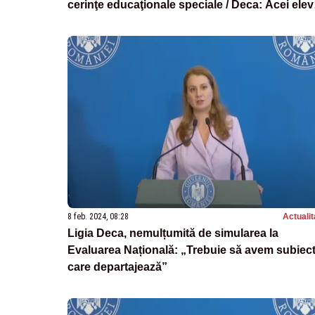
cerinţe educaţionale speciale / Deca: Acei elevi
cu tulburări din spectrul autist au o capacitate
intelectuală sporită
8 feb. 2024, 08:28
Actualit
Ligia Deca, nemulțumită de simularea la
Evaluarea Națională: „Trebuie să avem subiec
care departajează”