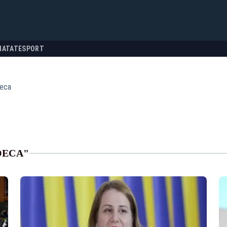
NATATE
SPORT
deca
DECA"