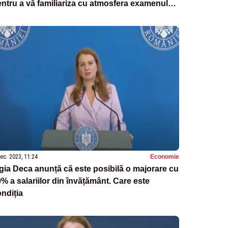
ntru a vă familiariza cu atmosfera examenului
n vară
ec. 2023, 11:24
Economie
gia Deca anunță că este posibilă o majorare cu
% a salariilor din învățământ. Care este
ndiția