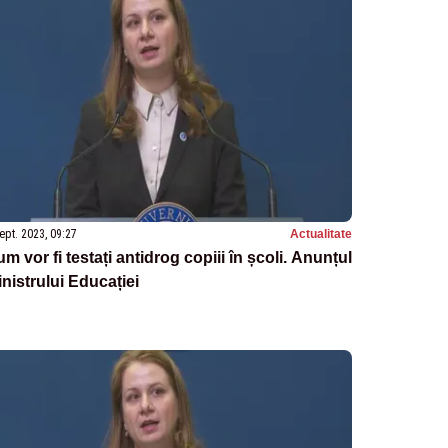
ept. 2023, 09:27
Actualitate
m vor fi testați antidrog copiii în școli. Anunțul
nistrului Educației