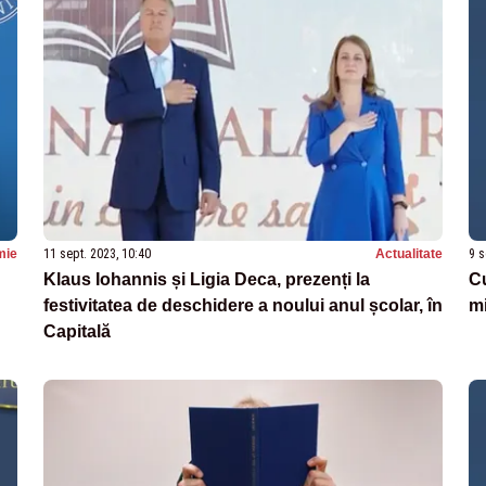
mie
11 sept. 2023, 10:40
Actualitate
9 s
Klaus Iohannis și Ligia Deca, prezenți la
Cu
festivitatea de deschidere a noului anul școlar, în
mi
Capitală