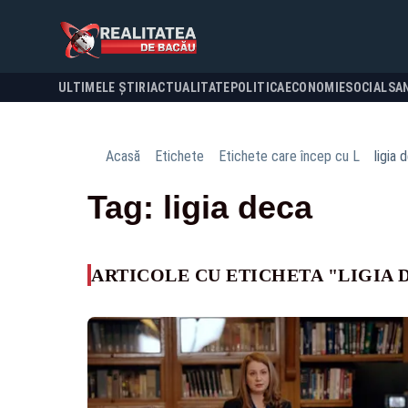
ULTIMELE ȘTIRI
ACTUALITATE
POLITICA
ECONOMIE
SOCIAL
SA
Acasă
Etichete
Etichete care încep cu L
ligia 
Tag: ligia deca
ARTICOLE CU ETICHETA "LIGIA 