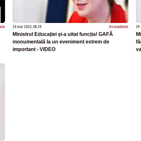
ate
24 mai 2023, 08:29
Actualitate
29 
Ministrul Educației și-a uitat funcția! GAFĂ
Mi
monumentală la un eveniment extrem de
fă
important - VIDEO
v