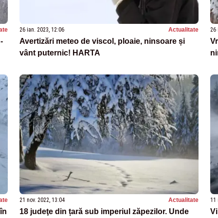
ate
26 ian. 2023, 12:06
Actualitate
26 
-
Avertizări meteo de viscol, ploaie, ninsoare și
Vr
vânt puternic! HARTA
ni
ate
21 nov. 2022, 13:04
Actualitate
11 
în
18 judeţe din țară sub imperiul zăpezilor. Unde
Vi