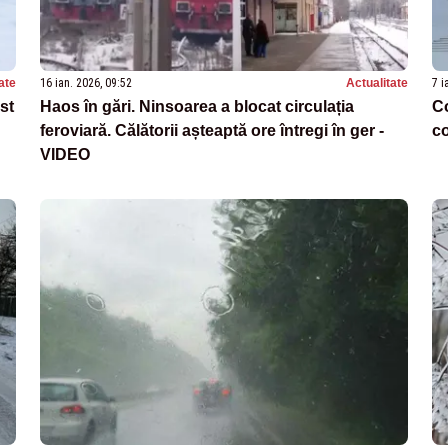
ate
16 ian. 2026, 09:52
Actualitate
7 i
st
Haos în gări. Ninsoarea a blocat circulația
C
feroviară. Călătorii așteaptă ore întregi în ger -
co
VIDEO