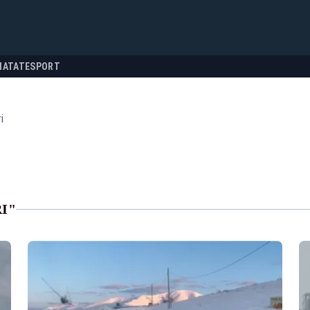
NATATE
SPORT
i
I"