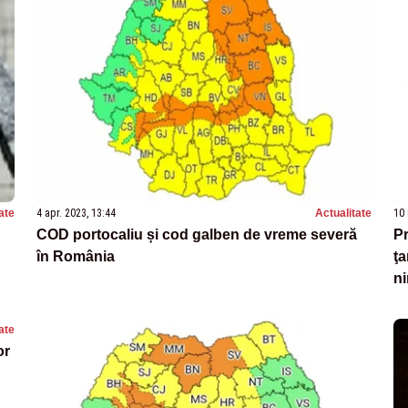
ate
4 apr. 2023, 13:44
Actualitate
10 
COD portocaliu și cod galben de vreme severă
P
în România
ţa
ni
ate
or