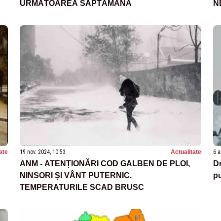
URMĂTOAREA SĂPTĂMÂNĂ
N
Ț
ate
19 nov. 2024, 10:53
Actualitate
6 a
ANM - ATENȚIONĂRI COD GALBEN DE PLOI,
Dr
NINSORI ȘI VÂNT PUTERNIC.
pu
TEMPERATURILE SCAD BRUSC