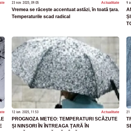
ate
23 nov. 2025, 09:05
Actualitate
9 a
Vremea se răcește accentuat astăzi, în toată țara.
A
Temperaturile scad radical
Ș
T
ate
12 ian. 2025, 11:53
Actualitate
21 
LE
PROGNOZA METEO: TEMPERATURI SCĂZUTE
T
E
ȘI NINSORI ÎN ÎNTREAGA ȚARĂ ÎN
S