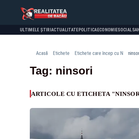
ULTIMELE ȘTIRI
ACTUALITATE
POLITICA
ECONOMIE
SOCIAL
SA
Acasă
Etichete
Etichete care încep cu N
ninsor
Tag: ninsori
ARTICOLE CU ETICHETA "NINSOR