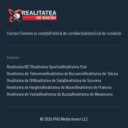
Contact
Termeni și condiții
Politică de confidențialitate
Cod de conduită
Parteneri:
Realitatea.NET
Realitatea Sportiva
Realitatea Star
Realitatea de Teleorman
Realitatea de Bucuresti
Realitatea de Tulcea
Realitatea de Olt
Realitatea de Salaj
Realitatea de Suceava
Realitatea de Harghita
Realitatea de Mures
Realitatea de Prahova
Realitatea de Vaslui
Realitatea de Buzau
Realitatea de Maramures
© 2026 PHG Media Invest LLC
Facebook
YouTube