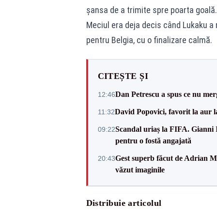
șansa de a trimite spre poarta goală.
Meciul era deja decis când Lukaku a 
pentru Belgia, cu o finalizare calmă.
CITEȘTE ȘI
Dan Petrescu a spus ce nu merg
12:46
David Popovici, favorit la aur
11:32
Scandal uriaș la FIFA. Gianni I
09:22
pentru o fostă angajată
Gest superb făcut de Adrian Mu
20:43
văzut imaginile
Distribuie articolul