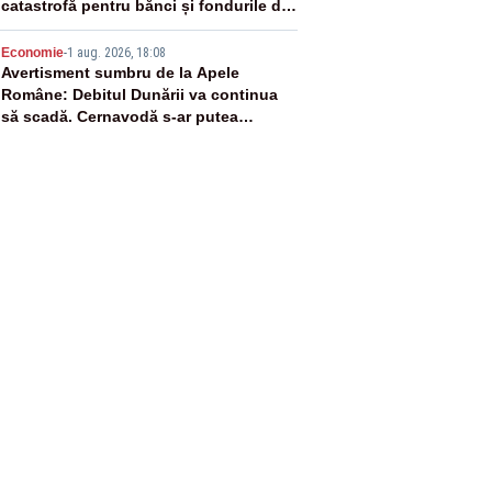
catastrofă pentru bănci și fondurile de
pensii
5
Economie
-
1 aug. 2026, 18:08
Avertisment sumbru de la Apele
Române: Debitul Dunării va continua
să scadă. Cernavodă s-ar putea
închide în 4 zile