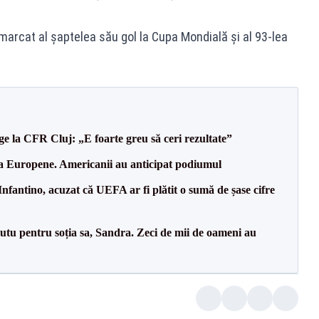
marcat al șaptelea său gol la Cupa Mondială și al 93-lea
e la CFR Cluj: „E foarte greu să ceri rezultate”
 la Europene. Americanii au anticipat podiumul
nfantino, acuzat că UEFA ar fi plătit o sumă de șase cifre
tu pentru soția sa, Sandra. Zeci de mii de oameni au