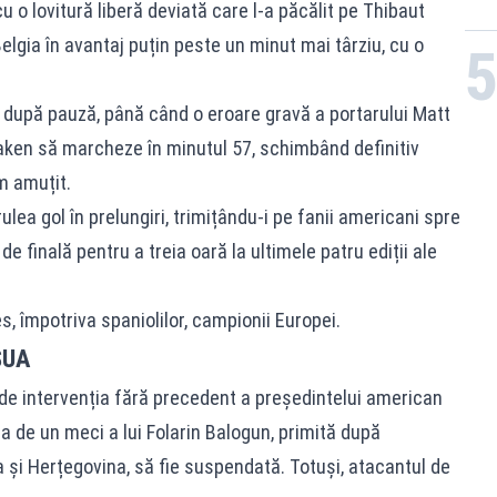
cu o lovitură liberă deviată care l-a păcălit pe Thibaut
elgia în avantaj puțin peste un minut mai târziu, cu o
 după pauză, până când o eroare gravă a portarului Matt
aken să marcheze în minutul 57, schimbând definitiv
m amuțit.
lea gol în prelungiri, trimițându-i pe fanii americani spre
e de finală pentru a treia oară la ultimele patru ediții ale
es, împotriva spaniolilor, campionii Europei.
SUA
de intervenția fără precedent a președintelui american
 de un meci a lui Folarin Balogun, primită după
 și Herțegovina, să fie suspendată. Totuși, atacantul de