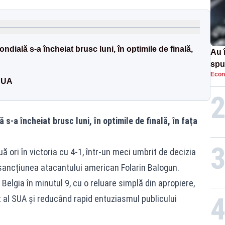
ndială s-a încheiat brusc luni, în optimile de finală,
Au 
spu
Econ
pas
 SUA
 s-a încheiat brusc luni, în optimile de finală, în fața
 ori în victoria cu 4-1, într-un meci umbrit de decizia
sancțiunea atacantului american Folarin Balogun.
Belgia în minutul 9, cu o reluare simplă din apropiere,
nt al SUA și reducând rapid entuziasmul publicului