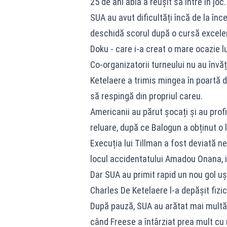
25 de ani abia a reușit să intre în joc.
SUA au avut dificultăți încă de la încep
deschidă scorul după o cursă excelent
Doku - care i-a creat o mare ocazie l
Co-organizatorii turneului nu au învăț
Ketelaere a trimis mingea în poartă d
să respingă din propriul careu.
Americanii au părut șocați și au prof
reluare, după ce Balogun a obținut o l
Execuția lui Tillman a fost deviată ne
locul accidentatului Amadou Onana, i
Dar SUA au primit rapid un nou gol uș
Charles De Ketelaere l-a depășit fizi
După pauză, SUA au arătat mai multă s
când Freese a întârziat prea mult cu mi