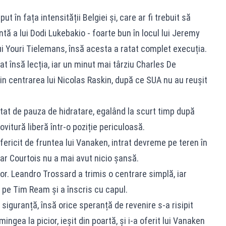
ut în fața intensității Belgiei și, care ar fi trebuit să
ă a lui Dodi Lukebakio - foarte bun în locul lui Jeremy
ui Youri Tielemans, însă acesta a ratat complet execuția.
at însă lecția, iar un minut mai târziu Charles De
in centrarea lui Nicolas Raskin, după ce SUA nu au reușit
itat de pauza de hidratare, egalând la scurt timp după
ovitură liberă într-o poziție periculoasă.
fericit de fruntea lui Vanaken, intrat devreme pe teren în
ar Courtois nu a mai avut nicio șansă.
or. Leandro Trossard a trimis o centrare simplă, iar
c pe Tim Ream și a înscris cu capul.
iguranță, însă orice speranță de revenire s-a risipit
ngea la picior, ieșit din poartă, și i-a oferit lui Vanaken