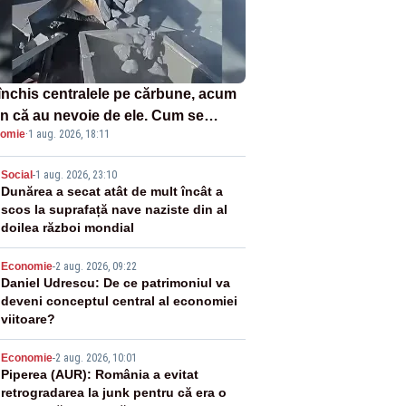
închis centralele pe cărbune, acum
n că au nevoie de ele. Cum se
omie
·
1 aug. 2026, 18:11
ează vina în plină criză energetică
2
Social
-
1 aug. 2026, 23:10
Dunărea a secat atât de mult încât a
scos la suprafață nave naziste din al
doilea război mondial
3
Economie
-
2 aug. 2026, 09:22
Daniel Udrescu: De ce patrimoniul va
deveni conceptul central al economiei
viitoare?
4
Economie
-
2 aug. 2026, 10:01
Piperea (AUR): România a evitat
retrogradarea la junk pentru că era o