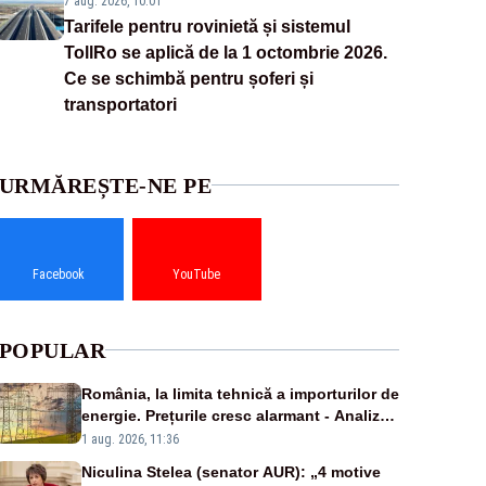
7 aug. 2026, 10:01
Tarifele pentru rovinietă și sistemul
TollRo se aplică de la 1 octombrie 2026.
Ce se schimbă pentru șoferi și
transportatori
URMĂREȘTE-NE PE
Facebook
YouTube
POPULAR
România, la limita tehnică a importurilor de
energie. Prețurile cresc alarmant - Analiză
Realitatea Plus
1 aug. 2026, 11:36
Niculina Stelea (senator AUR): „4 motive