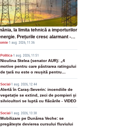
nia, la limita tehnică a importurilor
nergie. Prețurile cresc alarmant -
omie
·
1 aug. 2026, 11:36
liză Realitatea Plus
2
Politica
-
1 aug. 2026, 11:51
Niculina Stelea (senator AUR): „4
motive pentru care păstrarea ratingului
de țară nu este o reușită pentru
Guvernul Bolojan”
3
Social
-
1 aug. 2026, 12:44
Alertă în Caraș-Severin: incendiile de
vegetație se extind, zeci de pompieri și
silvicultori se luptă cu flăcările - VIDEO
4
Social
-
1 aug. 2026, 13:38
Mobilizare pe Dunărea Veche: se
pregătește devierea cursului fluviului