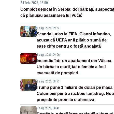
24 feb. 2026, 15:50
Complot dejucat în Serbia: doi bărbați, suspectaț
că plănuiau asasinarea lui Vučić
8 aug. 2026, 09:22
Scandal uriaș la FIFA. Gianni Infantino,
acuzat că UEFA ar fi plătit o sumă de
șase cifre pentru o fostă angajată
8 aug. 2026, 09:06
Incendiu într-un apartament din Vâlcea.
Un bărbat a murit, iar o femeie a fost
evacuată de pompieri
8 aug. 2026, 08:53
Trump pune 1 miliard de dolari pe masa
Columbiei pentru războiul antidrog. Nou
președinte promite o ofensivă
8 aug. 2026, 08:42