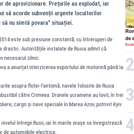
r de aprovizionare. Prețurile au explodat, iar
ui să acorde subvenții urgente locuitorilor
i să nu simtă povara” situației.
Româ
de e
2014 este sub presiune constantă, cu întreruperi de
Econ
Ana
e drastic. Autoritățile instalate de Rusia admit că
n necesarul zilnic.
ova a anunțat interzicerea exportului de motorină până la
curile asupra flotei‑fantomă, navele folosite de Rusia
ustibil către Crimeea. Dronele ucrainene au lovit, în trei
oliere, cargo și nave speciale în Marea Azov, potrivit
Kyiv
nivelul întregii Rusii, iar în marile orașe se înregistrează
r de automobile electrice.