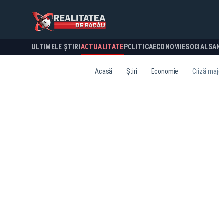
ULTIMELE ȘTIRI
ACTUALITATE
POLITICA
ECONOMIE
SOCIAL
SA
Acasă
Știri
Economie
Criză maj