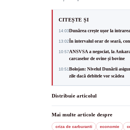
CITEȘTE ȘI
Dunărea crește ușor la intrare
14:03
În intervalul orar de seară, c
13:02
ANSVSA a negociat, la Ankara, 
10:57
carcaselor de ovine și bovine
Bolojan: Nivelul Dunării asigur
10:51
zile dacă debitele vor scădea
Distribuie articolul
Mai multe articole despre
criza de carburanti
economie
c