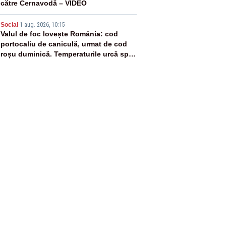
către Cernavodă – VIDEO
5
Social
-
1 aug. 2026, 10:15
Valul de foc lovește România: cod
portocaliu de caniculă, urmat de cod
roșu duminică. Temperaturile urcă spre
40°C