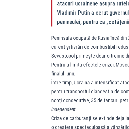
atacuri ucrainene asupra rutelo
Vladimir Putin a cerut guvernul
peninsulei, pentru ca „cetățeni
Peninsula ocupată de Rusia încă din 
curent și livrări de combustibil redus
Sevastopol primește doar o treime di
Pentru a limita efectele crizei, Mosc
finalul lunii.
Între timp, Ucraina a intensificat ata
pentru transportul clandestin de comb
nopți consecutive, 35 de tancuri petr
Independent
.
Criza de carburanți se extinde deja la 
o creștere spectaculoasă a vânzărilo