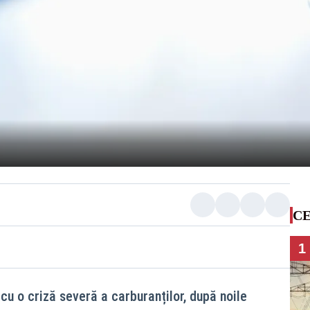
CE
1
u o criză severă a carburanților, după noile