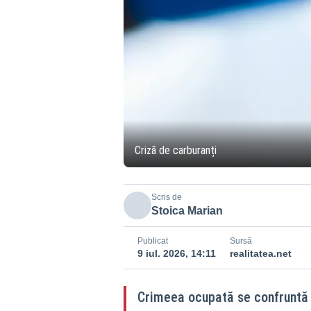
Criză de carburanți
Scris de
Stoica Marian
Publicat
Sursă
9 iul. 2026, 14:11
realitatea.net
Crimeea ocupată se confruntă c