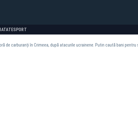
NATATE
SPORT
oră de carburanți în Crimeea, după atacurile ucrainene. Putin caută bani pentru 