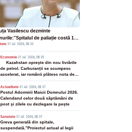
uța Vasilescu dezminte
urile:”Spitalul de paliație costă 199
tate
·
31 iul. 2026, 08:33
milioane de euro, nu 500 de
ioane”
2
Economie
-
31 iul. 2026, 08:35
Kazahstan oprește din nou livrările
de petrol. Carburanții se scumpesc
accelerat, iar românii plătesc nota de
plată
3
Actualitate
-
31 iul. 2026, 08:37
Postul Adormirii Maicii Domnului 2026.
Calendarul celor două săptămâni de
post și zilele cu dezlegare la pește
4
Sanatate
-
31 iul. 2026, 08:37
Greva generală din spitale,
suspendată.”Proiectul actual al legii