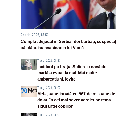
24 feb. 2026, 15:50
Complot dejucat în Serbia: doi bărbați, suspectaț
că plănuiau asasinarea lui Vučić
7 aug. 2026, 08:13
Incident pe brațul Sulina: o navă de
marfă a eșuat la mal. Mai multe
ambarcațiuni, lovite
7 aug. 2026, 08:07
Meta, sancționată cu 567 de milioane de
dolari în cel mai sever verdict pe tema
siguranței copiilor
7 aug. 2026, 08:01