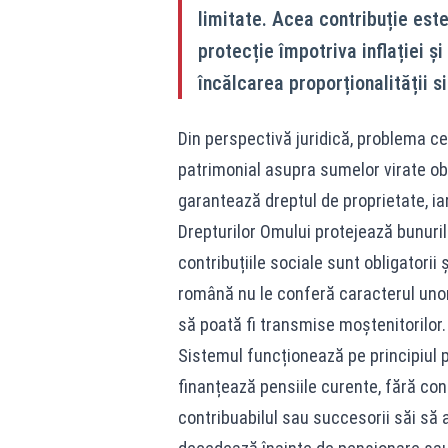
limitate. Acea contribuție este
protecție împotriva inflației ș
încălcarea proporționalității s
Din perspectivă juridică, problema ce
patrimonial asupra sumelor virate obli
garantează dreptul de proprietate, iar
Drepturilor Omului protejează bunuril
contribuțiile sociale sunt obligatorii 
română nu le conferă caracterul unor
să poată fi transmise moștenitorilor.
Sistemul funcționează pe principiul pa
finanțează pensiile curente, fără con
contribuabilul sau succesorii săi să 