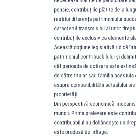
decedează înainte de pensionare sau 
pensie, contribuțiile plătite de-a lung
restitui diferența patrimoniului suc
caracterul transmisibil al unor drept
contribuțiile exclusiv ca elemente al
Această opțiune legislativă ridică înt
patrimoniul contribuabilului și delimi
cât perioada de cotizare este extinsă,
de către titular sau familia acestui
asupra compatibilității actualului si
proprietății.
Din perspectivă economică, mecanism
muncii. Prima prelevare este contribuț
contribuabilul nu dobândește un drept
este produsă de inflație.