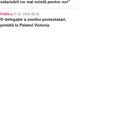
salarizării nu mai există pentru noi”
5
Politica
-
31 iul. 2026, 08:30
O delegație a oierilor protestatari,
primită la Palatul Victoria