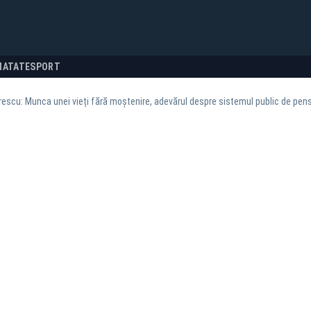
NATATE
SPORT
rescu: Munca unei vieți fără moștenire, adevărul despre sistemul public de pens