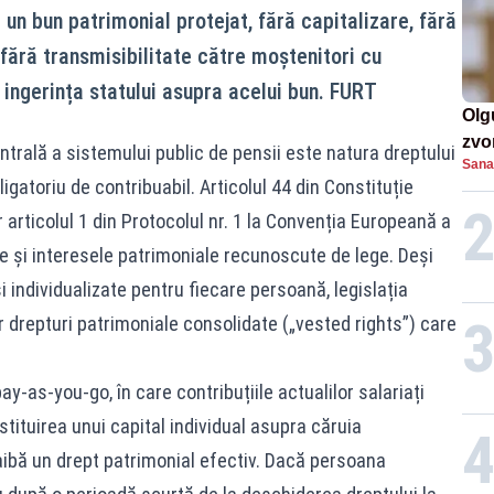
 un bun patrimonial protejat, fără capitalizare, fără
i fără transmisibilitate către moștenitori cu
i ingerința statului asupra acelui bun. FURT
Olg
zvon
ntrală a sistemului public de pensii este natura dreptului
Sana
de 
gatoriu de contribuabil. Articolul 44 din Constituție
mil
 articolul 1 din Protocolul nr. 1 la Convenția Europeană a
e și interesele patrimoniale recunoscute de lege. Deși
și individualizate pentru fiecare persoană, legislația
 drepturi patrimoniale consolidate („vested rights”) care
y-as-you-go, în care contribuțiile actualilor salariați
stituirea unui capital individual asupra căruia
aibă un drept patrimonial efectiv. Dacă persoana