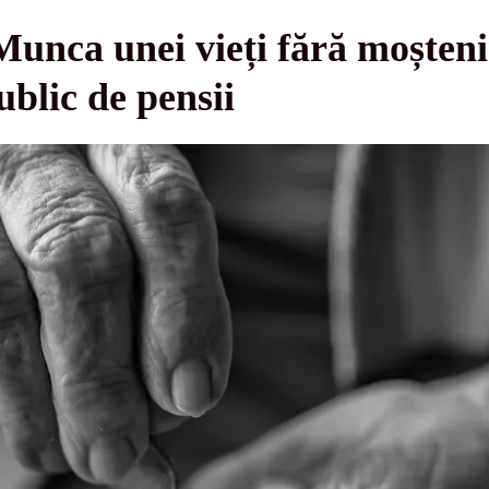
unca unei vieți fără moșteni
ublic de pensii