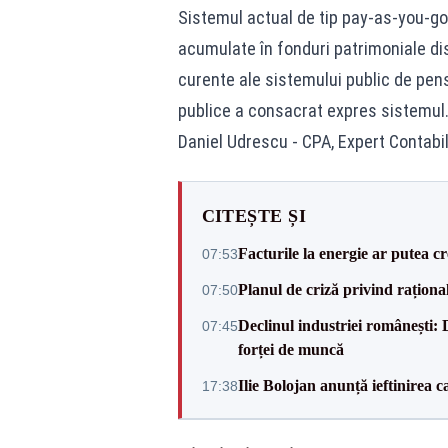
Sistemul actual de tip pay-as-you-go 
acumulate în fonduri patrimoniale dist
curente ale sistemului public de pens
publice a consacrat expres sistemul
Daniel Udrescu - CPA, Expert Contabil
CITEȘTE ȘI
Facturile la energie ar putea 
07:53
Planul de criză privind raționali
07:50
Declinul industriei românești: D
07:45
forței de muncă
Ilie Bolojan anunță ieftinirea 
17:38