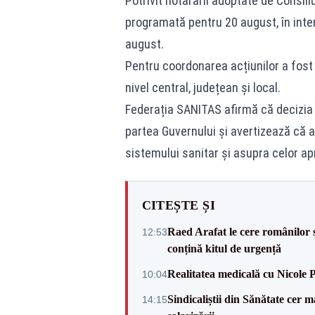
Potrivit hotărârii adoptate de Consil
programată pentru 20 august, în inter
august.
Pentru coordonarea acțiunilor a fost 
nivel central, județean și local.
Federația SANITAS afirmă că decizia r
partea Guvernului și avertizează că a
sistemului sanitar și asupra celor ap
CITEȘTE ȘI
Raed Arafat le cere românilor 
12:53
conțină kitul de urgență
Realitatea medicală cu Nicole 
10:04
Sindicaliștii din Sănătate cer
14:15