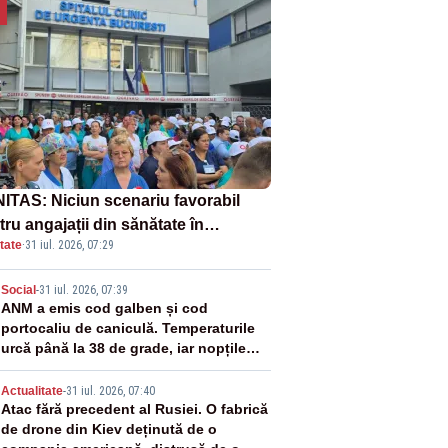
ITAS: Niciun scenariu favorabil
ru angajații din sănătate în
tate
·
31 iul. 2026, 07:29
ectul Legii salarizării
2
Social
-
31 iul. 2026, 07:39
ANM a emis cod galben și cod
portocaliu de caniculă. Temperaturile
urcă până la 38 de grade, iar nopțile
devin tropicale
3
Actualitate
-
31 iul. 2026, 07:40
Atac fără precedent al Rusiei. O fabrică
de drone din Kiev deținută de o