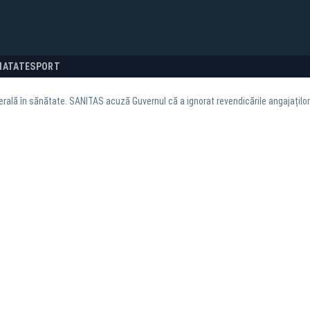
NATATE
SPORT
rală în sănătate. SANITAS acuză Guvernul că a ignorat revendicările angajațil