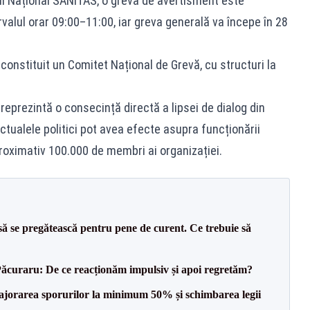
iul Național SANITAS, o grevă de avertisment este
valul orar 09:00–11:00, iar greva generală va începe în 28
constituit un Comitet Național de Grevă, cu structuri la
eprezintă o consecință directă a lipsei de dialog din
ctualele politici pot avea efecte asupra funcționării
roximativ 100.000 de membri ai organizației.
să se pregătească pentru pene de curent. Ce trebuie să
Păcuraru: De ce reacționăm impulsiv și apoi regretăm?
 majorarea sporurilor la minimum 50% și schimbarea legii