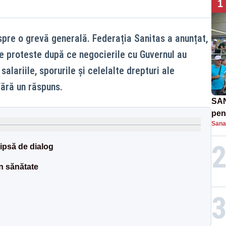
1
spre o grevă generală. Federația Sanitas a anunțat,
de proteste după ce negocierile cu Guvernul au
salariile, sporurile și celelalte drepturi ale
fără un răspuns.
SAN
pent
Sana
proi
ipsă de dialog
in sănătate