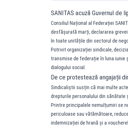
SANITAS acuză Guvernul de li
Consiliul Național al Federației SANI
desfășurată marți, declararea grevei 
în toate unitățile din sectorul de neg
Potrivit organizației sindicale, deciz
transmise de federație în luna iunie 
dialogului social.
De ce protestează angajații di
Sindicaliștii susțin că mai multe acte
drepturile personalului din sănătate 
Printre principalele nemulțumiri se 
periculoase sau vătămătoare, reducer
indemnizației de hrană și a voucherel