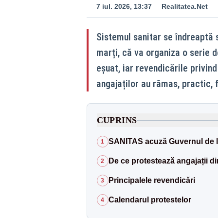
7 iul. 2026, 13:37
Realitatea.Net
Sistemul sanitar se îndreaptă 
marți, că va organiza o serie 
eșuat, iar revendicările privind 
angajaților au rămas, practic, 
CUPRINS
SANITAS acuză Guvernul de l
1
De ce protestează angajații d
2
Principalele revendicări
3
Calendarul protestelor
4