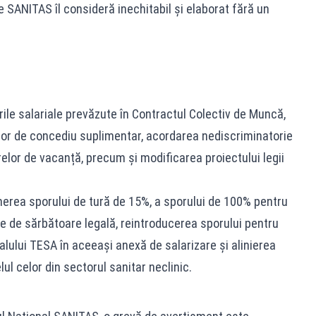
are SANITAS îl consideră inechitabil și elaborat fără un
rile salariale prevăzute în Contractul Colectiv de Muncă,
lelor de concediu suplimentar, acordarea nediscriminatorie
elor de vacanță, precum și modificarea proiectului legii
nerea sporului de tură de 15%, a sporului de 100% pentru
e de sărbătoare legală, reintroducerea sporului pentru
lului TESA în aceeași anexă de salarizare și alinierea
elul celor din sectorul sanitar neclinic.