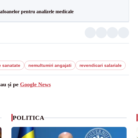
foanelor pentru analizele medicale
e sanatate
nemultumiri angajati
revendicari salariale
cau și pe
Google News
POLITICA