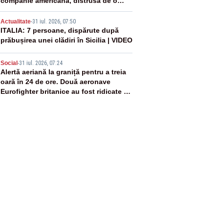
companie americană, distrusă de o
rachetă rusească
4
Actualitate
-
31 iul. 2026, 07:50
ITALIA: 7 persoane, dispărute după
prăbușirea unei clădiri în Sicilia | VIDEO
5
Social
-
31 iul. 2026, 07:24
Alertă aeriană la graniță pentru a treia
oară în 24 de ore. Două aeronave
Eurofighter britanice au fost ridicate de
la sol