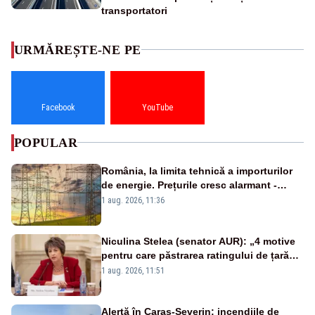
transportatori
URMĂREȘTE-NE PE
Facebook
YouTube
POPULAR
România, la limita tehnică a importurilor
de energie. Prețurile cresc alarmant -
Analiză Realitatea Plus
1 aug. 2026, 11:36
Niculina Stelea (senator AUR): „4 motive
pentru care păstrarea ratingului de țară
nu este o reușită pentru Guvernul
1 aug. 2026, 11:51
Bolojan”
Alertă în Caraș-Severin: incendiile de