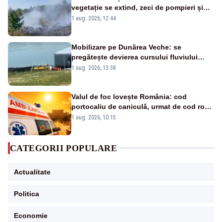
vegetație se extind, zeci de pompieri și
silvicultori se luptă cu flăcările - VIDEO
1 aug. 2026, 12:44
Mobilizare pe Dunărea Veche: se
pregătește devierea cursului fluviului
către Cernavodă – VIDEO
1 aug. 2026, 13:38
Valul de foc lovește România: cod
portocaliu de caniculă, urmat de cod roșu
duminică. Temperaturile urcă spre 40°C
1 aug. 2026, 10:15
CATEGORII POPULARE
Actualitate
Politica
Economie