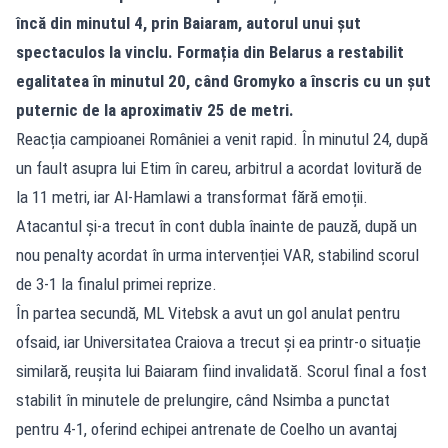
încă din minutul 4, prin Baiaram, autorul unui șut
spectaculos la vinclu. Formația din Belarus a restabilit
egalitatea în minutul 20, când Gromyko a înscris cu un șut
puternic de la aproximativ 25 de metri.
Reacția campioanei României a venit rapid. În minutul 24, după
un fault asupra lui Etim în careu, arbitrul a acordat lovitură de
la 11 metri, iar Al-Hamlawi a transformat fără emoții.
Atacantul și-a trecut în cont dubla înainte de pauză, după un
nou penalty acordat în urma intervenției VAR, stabilind scorul
de 3-1 la finalul primei reprize.
În partea secundă, ML Vitebsk a avut un gol anulat pentru
ofsaid, iar Universitatea Craiova a trecut și ea printr-o situație
similară, reușita lui Baiaram fiind invalidată. Scorul final a fost
stabilit în minutele de prelungire, când Nsimba a punctat
pentru 4-1, oferind echipei antrenate de Coelho un avantaj