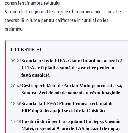
consistent înaintea returului.
Victoria la trei goluri diferență le oferă craiovenilor o poziție
favorabilă în lupta pentru calificarea în turul al doilea
preliminar
CITEȘTE ȘI
Scandal uriaș la FIFA. Gianni Infantino, acuzat că
09:22
UEFA ar fi plătit o sumă de șase cifre pentru o
fostă angajată
Gest superb făcut de Adrian Mutu pentru soția sa,
20:43
Sandra. Zeci de mii de oameni au văzut imaginile
Scandal la UEFA! Florin Prunea, reclamat de
18:56
FRF după derapajul sexist de la Chișinău
Lovitură dură pentru căpitanul lui Sepsi. Cosmin
17:16
Matei, suspendat 9 luni de TAS în cazul de dopaj