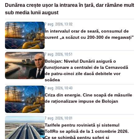
Dunărea crește ușor la intrarea în țară, dar rămâne mult
sub media lunii august
7 aug. 2026, 13:02
În intervalul orar de seară, consumul de
curent „a scăzut cu 200-300 de megawați”
7 aug. 2026, 10:51
Bolojan: Nivelul Dunării asigură o
funcționare a centralei de la Cernavodă
de patru-cinci zile dacă debitele vor
scădea
7 aug. 2026, 10:43
Criza din energie. Cine scapă de măsurile
de raționalizare impuse de Bolojan
7 aug. 2026, 10:01
Tarifele pentru rovinietă și sistemul
TollRo se aplică de la 1 octombrie 2026.
Ce se schimbă pentru șoferi și