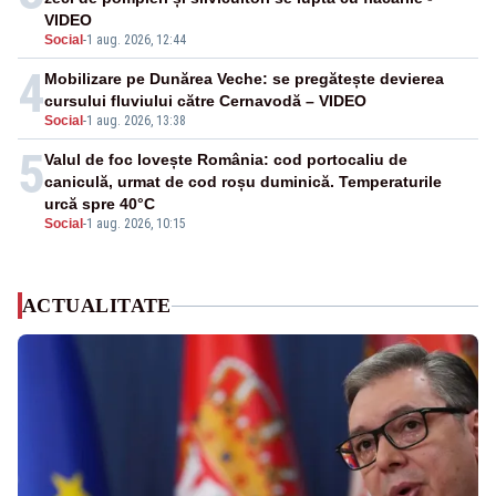
VIDEO
Social
-
1 aug. 2026, 12:44
4
Mobilizare pe Dunărea Veche: se pregătește devierea
cursului fluviului către Cernavodă – VIDEO
Social
-
1 aug. 2026, 13:38
5
Valul de foc lovește România: cod portocaliu de
caniculă, urmat de cod roșu duminică. Temperaturile
urcă spre 40°C
Social
-
1 aug. 2026, 10:15
ACTUALITATE