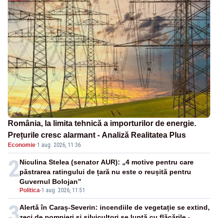
România, la limita tehnică a importurilor de energie.
Prețurile cresc alarmant - Analiză Realitatea Plus
Economie
·
1 aug. 2026, 11:36
2
Niculina Stelea (senator AUR): „4 motive pentru care
păstrarea ratingului de țară nu este o reușită pentru
Guvernul Bolojan”
Politica
-
1 aug. 2026, 11:51
3
Alertă în Caraș-Severin: incendiile de vegetație se extind,
zeci de pompieri și silvicultori se luptă cu flăcările -