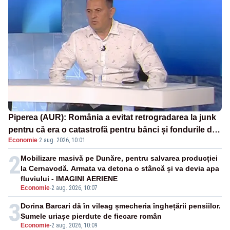
Piperea (AUR): România a evitat retrogradarea la junk
pentru că era o catastrofă pentru bănci și fondurile de
Economie
·
2 aug. 2026, 10:01
pensii
2
Mobilizare masivă pe Dunăre, pentru salvarea producției
la Cernavodă. Armata va detona o stâncă și va devia apa
fluviului - IMAGINI AERIENE
Economie
-
2 aug. 2026, 10:07
3
Dorina Barcari dă în vileag șmecheria înghețării pensiilor.
Sumele uriașe pierdute de fiecare român
Economie
-
2 aug. 2026, 10:09