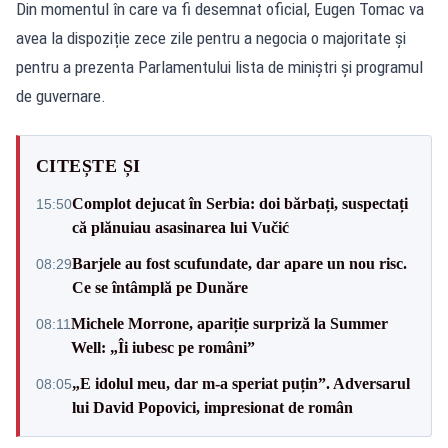
Din momentul în care va fi desemnat oficial, Eugen Tomac va
avea la dispoziție zece zile pentru a negocia o majoritate și
pentru a prezenta Parlamentului lista de miniștri și programul
de guvernare.
CITEȘTE ȘI
Complot dejucat în Serbia: doi bărbați, suspectați
15:50
că plănuiau asasinarea lui Vučić
Barjele au fost scufundate, dar apare un nou risc.
08:29
Ce se întâmplă pe Dunăre
Michele Morrone, apariție surpriză la Summer
08:11
Well: „Îi iubesc pe români”
„E idolul meu, dar m-a speriat puțin”. Adversarul
08:05
lui David Popovici, impresionat de român