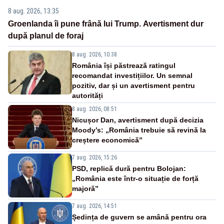
8 aug. 2026, 13:35
Groenlanda îi pune frână lui Trump. Avertisment dur
după planul de foraj
8 aug. 2026, 10:38
România își păstrează ratingul
recomandat investițiilor. Un semnal
pozitiv, dar și un avertisment pentru
autorități
8 aug. 2026, 08:51
Nicușor Dan, avertisment după decizia
Moody’s: „România trebuie să revină la
creștere economică”
7 aug. 2026, 15:26
PSD, replică dură pentru Bolojan:
„România este într-o situație de forță
majoră”
7 aug. 2026, 14:51
Ședința de guvern se amână pentru ora