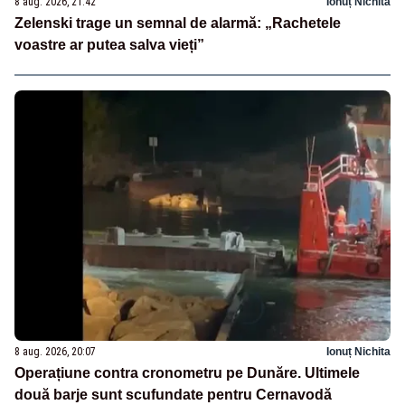
8 aug. 2026, 21:42
Ionuț Nichita
Zelenski trage un semnal de alarmă: „Rachetele
voastre ar putea salva vieți”
8 aug. 2026, 20:07
Ionuț Nichita
Operațiune contra cronometru pe Dunăre. Ultimele
două barje sunt scufundate pentru Cernavodă