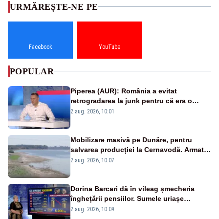
URMĂREȘTE-NE PE
Facebook
YouTube
POPULAR
Piperea (AUR): România a evitat
retrogradarea la junk pentru că era o
catastrofă pentru bănci și fondurile de
2 aug. 2026, 10:01
pensii
Mobilizare masivă pe Dunăre, pentru
salvarea producției la Cernavodă. Armata
va detona o stâncă și va devia apa
2 aug. 2026, 10:07
fluviului - IMAGINI AERIENE
Dorina Barcari dă în vileag șmecheria
înghețării pensiilor. Sumele uriașe
pierdute de fiecare român
2 aug. 2026, 10:09