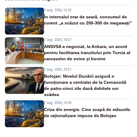
7 aug. 2026, 13:02
În intervalul orar de seară, consumul de
curent „a scăzut cu 200-300 de megawați”
7 aug. 2026, 10:57
ANSVSA a negociat, la Ankara, un acord
pentru facilitarea tranzitului prin Turcia al
carcaselor de ovine și bovine
7 aug. 2026, 10:51
Bolojan: Nivelul Dunării asigură o
funcționare a centralei de la Cernavodă
de patru-cinci zile dacă debitele vor
scădea
7 aug. 2026, 10:43
Criza din energie. Cine scapă de măsurile
de raționalizare impuse de Bolojan