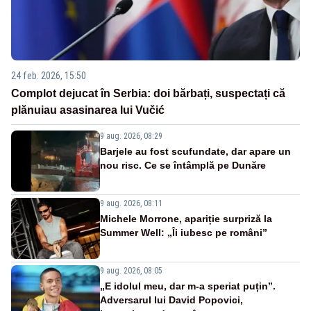
24 feb. 2026, 15:50
Complot dejucat în Serbia: doi bărbați, suspectați că
plănuiau asasinarea lui Vučić
9 aug. 2026, 08:29
Barjele au fost scufundate, dar apare un
nou risc. Ce se întâmplă pe Dunăre
9 aug. 2026, 08:11
Michele Morrone, apariție surpriză la
Summer Well: „Îi iubesc pe români”
9 aug. 2026, 08:05
„E idolul meu, dar m-a speriat puțin”.
Adversarul lui David Popovici,