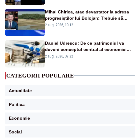
Mihai Chirica, atac devastator la adresa
progresiștilor lui Bolojan: Trebuie să
protejăm și natura, dar nu șținem omaneii
2 aug. 2026, 10:12
în stare permanentă de alertă
Daniel Udrescu: De ce patrimoniul va
deveni conceptul central al economiei
viitoare?
2 aug. 2026, 09:22
CATEGORII POPULARE
Actualitate
Politica
Economie
Social