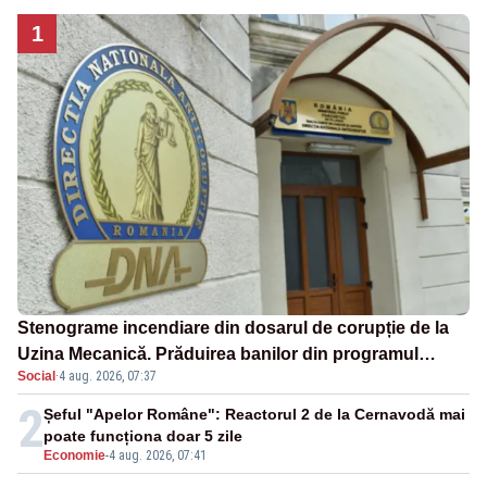
1
Stenograme incendiare din dosarul de corupție de la
Uzina Mecanică. Prăduirea banilor din programul
Social
·
4 aug. 2026, 07:37
SAFE, interceptată de DNA
2
Șeful "Apelor Române": Reactorul 2 de la Cernavodă mai
poate funcționa doar 5 zile
Economie
-
4 aug. 2026, 07:41