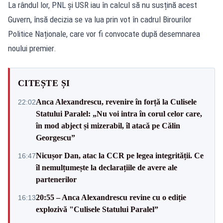
La rândul lor, PNL și USR iau în calcul să nu susțină acest
Guvern, însă decizia se va lua prin vot în cadrul Birourilor
Politice Naționale, care vor fi convocate după desemnarea
noului premier.
CITEȘTE ȘI
Anca Alexandrescu, revenire în forță la Culisele
22:02
Statului Paralel: „Nu voi intra în corul celor care,
în mod abject și mizerabil, îl atacă pe Călin
Georgescu”
Nicușor Dan, atac la CCR pe legea integrității. Ce
16:47
îl nemulțumește la declarațiile de avere ale
partenerilor
20:55 – Anca Alexandrescu revine cu o ediție
16:13
explozivă "Culisele Statului Paralel”