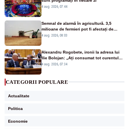
sunt programați în fiecare zi
4 aug. 2026, 07:44
Semnal de alarmă în agricultură. 3,5
milioane de fermieri pot fi afectați de
strategia pentru conservarea
4 aug. 2026, 08:03
biodiversității
Alexandru Rogobete, ironii la adresa lui
Ilie Bolojan: „Ați consumat tot curentul
urmărind șobolani imaginari”
4 aug. 2026, 07:34
CATEGORII POPULARE
Actualitate
Politica
Economie