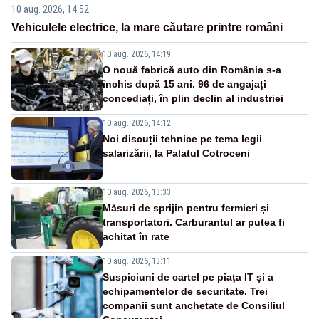
10 aug. 2026, 14:52
Vehiculele electrice, la mare căutare printre români
10 aug. 2026, 14:19
O nouă fabrică auto din România s-a
închis după 15 ani. 96 de angajați
concediați, în plin declin al industriei
10 aug. 2026, 14:12
Noi discuții tehnice pe tema legii
salarizării, la Palatul Cotroceni
10 aug. 2026, 13:33
Măsuri de sprijin pentru fermieri și
transportatori. Carburantul ar putea fi
achitat în rate
10 aug. 2026, 13:11
Suspiciuni de cartel pe piața IT și a
echipamentelor de securitate. Trei
companii sunt anchetate de Consiliul