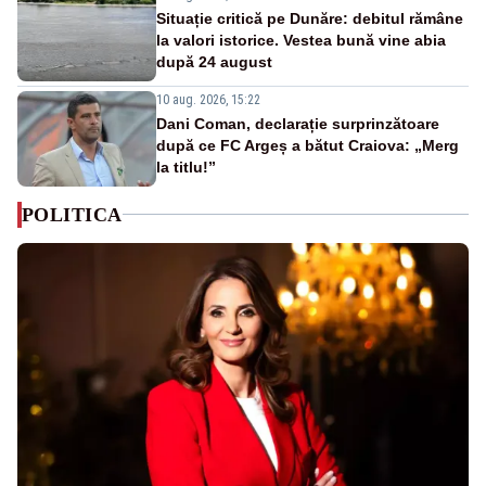
Situație critică pe Dunăre: debitul rămâne
la valori istorice. Vestea bună vine abia
după 24 august
10 aug. 2026, 15:22
Dani Coman, declarație surprinzătoare
după ce FC Argeș a bătut Craiova: „Merg
la titlu!”
POLITICA