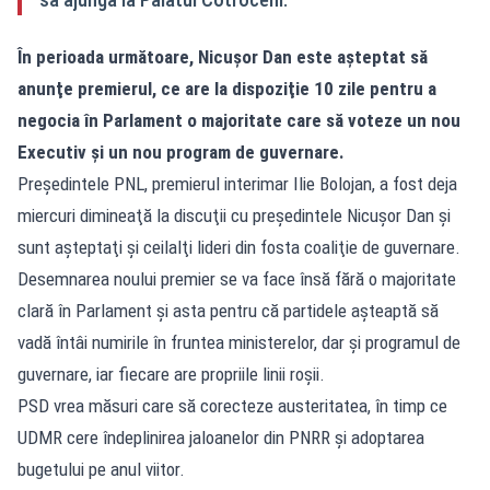
În perioada următoare, Nicușor Dan este aşteptat să
anunţe premierul, ce are la dispoziţie 10 zile pentru a
negocia în Parlament o majoritate care să voteze un nou
Executiv şi un nou program de guvernare.
Preşedintele PNL, premierul interimar Ilie Bolojan, a fost deja
miercuri dimineaţă la discuţii cu preşedintele Nicuşor Dan şi
sunt aşteptaţi şi ceilalţi lideri din fosta coaliţie de guvernare.
Desemnarea noului premier se va face însă fără o majoritate
clară în Parlament și asta pentru că partidele așteaptă să
vadă întâi numirile în fruntea ministerelor, dar și programul de
guvernare, iar fiecare are propriile linii roșii.
PSD vrea măsuri care să corecteze austeritatea, în timp ce
UDMR cere îndeplinirea jaloanelor din PNRR și adoptarea
bugetului pe anul viitor.