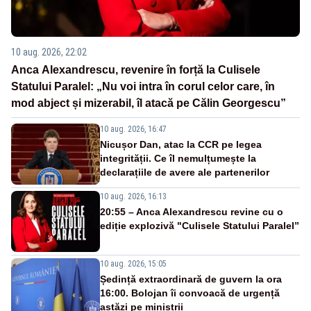
10 aug. 2026, 22:02
Anca Alexandrescu, revenire în forță la Culisele
Statului Paralel: „Nu voi intra în corul celor care, în
mod abject și mizerabil, îl atacă pe Călin Georgescu”
10 aug. 2026, 16:47
Nicușor Dan, atac la CCR pe legea
integrității. Ce îl nemulțumește la
declarațiile de avere ale partenerilor
10 aug. 2026, 16:13
20:55 – Anca Alexandrescu revine cu o
ediție explozivă "Culisele Statului Paralel”
10 aug. 2026, 15:05
Ședință extraordinară de guvern la ora
16:00. Bolojan îi convoacă de urgență
astăzi pe miniștrii