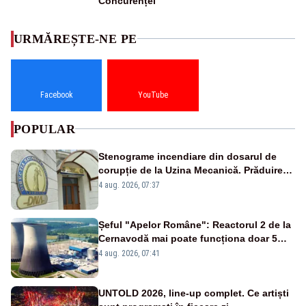
Concurenței
URMĂREȘTE-NE PE
Facebook
YouTube
POPULAR
Stenograme incendiare din dosarul de
corupție de la Uzina Mecanică. Prăduirea
banilor din programul SAFE, interceptată
4 aug. 2026, 07:37
de DNA
Șeful "Apelor Române": Reactorul 2 de la
Cernavodă mai poate funcționa doar 5
zile
4 aug. 2026, 07:41
UNTOLD 2026, line-up complet. Ce artiști