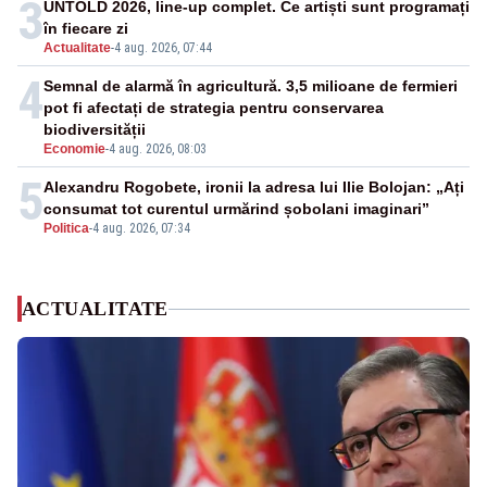
3
UNTOLD 2026, line-up complet. Ce artiști sunt programați
în fiecare zi
Actualitate
-
4 aug. 2026, 07:44
4
Semnal de alarmă în agricultură. 3,5 milioane de fermieri
pot fi afectați de strategia pentru conservarea
biodiversității
Economie
-
4 aug. 2026, 08:03
5
Alexandru Rogobete, ironii la adresa lui Ilie Bolojan: „Ați
consumat tot curentul urmărind șobolani imaginari”
Politica
-
4 aug. 2026, 07:34
ACTUALITATE