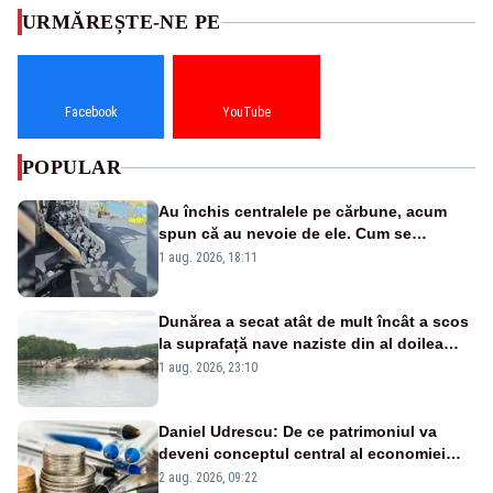
URMĂREȘTE-NE PE
Facebook
YouTube
POPULAR
Au închis centralele pe cărbune, acum
spun că au nevoie de ele. Cum se
pasează vina în plină criză energetică
1 aug. 2026, 18:11
Dunărea a secat atât de mult încât a scos
la suprafață nave naziste din al doilea
război mondial
1 aug. 2026, 23:10
Daniel Udrescu: De ce patrimoniul va
deveni conceptul central al economiei
viitoare?
2 aug. 2026, 09:22