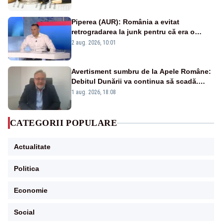
Piperea (AUR): România a evitat
retrogradarea la junk pentru că era o
catastrofă pentru bănci și fondurile de
2 aug. 2026, 10:01
pensii
Avertisment sumbru de la Apele Române:
Debitul Dunării va continua să scadă.
Cernavodă s-ar putea închide în 4 zile
1 aug. 2026, 18:08
CATEGORII POPULARE
Actualitate
Politica
Economie
Social