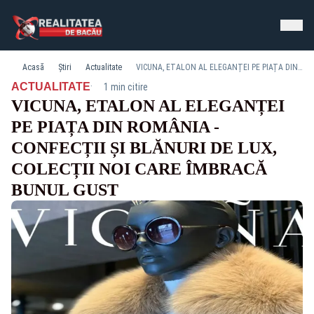
Acasă
Știri
Actualitate
VICUNA, ETALON AL ELEGANȚEI PE PIAȚA DIN ROMÂNIA - CONFECȚII ȘI BLĂNURI DE LUX, COLECȚII NOI CARE ÎMBRACĂ BUNUL GUST
·
ACTUALITATE
1 min citire
VICUNA, ETALON AL ELEGANȚEI
PE PIAȚA DIN ROMÂNIA -
CONFECȚII ȘI BLĂNURI DE LUX,
COLECȚII NOI CARE ÎMBRACĂ
BUNUL GUST