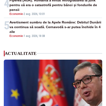
4
Piperea (AUR): România a evitat retrogradarea la junk
pentru că era o catastrofă pentru bănci și fondurile de
pensii
Economie
-
2 aug. 2026, 10:01
5
Avertisment sumbru de la Apele Române: Debitul Dunării
va continua să scadă. Cernavodă s-ar putea închide în 4
zile
Economie
-
1 aug. 2026, 18:08
ACTUALITATE