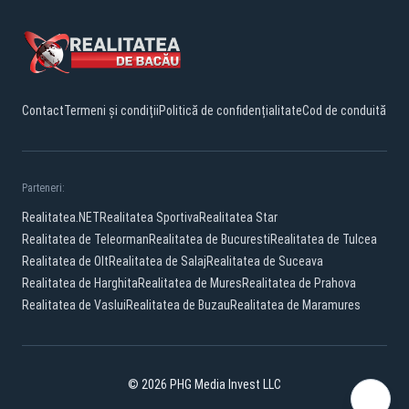
Contact
Termeni și condiții
Politică de confidențialitate
Cod de conduită
Parteneri:
Realitatea.NET
Realitatea Sportiva
Realitatea Star
Realitatea de Teleorman
Realitatea de Bucuresti
Realitatea de Tulcea
Realitatea de Olt
Realitatea de Salaj
Realitatea de Suceava
Realitatea de Harghita
Realitatea de Mures
Realitatea de Prahova
Realitatea de Vaslui
Realitatea de Buzau
Realitatea de Maramures
© 2026 PHG Media Invest LLC
Facebook
YouTube