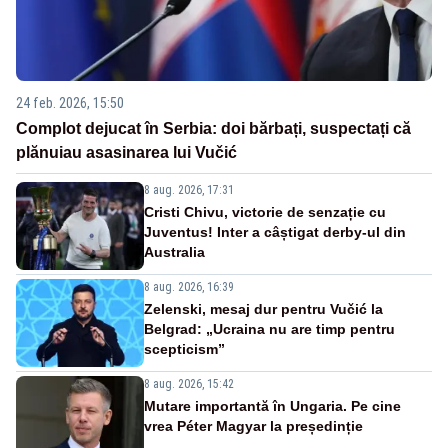
24 feb. 2026, 15:50
Complot dejucat în Serbia: doi bărbați, suspectați că
plănuiau asasinarea lui Vučić
8 aug. 2026, 17:31
Cristi Chivu, victorie de senzație cu
Juventus! Inter a câștigat derby-ul din
Australia
8 aug. 2026, 16:39
Zelenski, mesaj dur pentru Vučić la
Belgrad: „Ucraina nu are timp pentru
scepticism”
8 aug. 2026, 15:42
Mutare importantă în Ungaria. Pe cine
vrea Péter Magyar la președinție