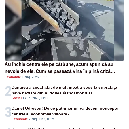
Au închis centralele pe cărbune, acum spun că au
nevoie de ele. Cum se pasează vina în plină criză
Economie
·
1 aug. 2026, 18:11
energetică
2
Dunărea a secat atât de mult încât a scos la suprafață
nave naziste din al doilea război mondial
Social
-
1 aug. 2026, 23:10
3
Daniel Udrescu: De ce patrimoniul va deveni conceptul
central al economiei viitoare?
Economie
-
2 aug. 2026, 09:22