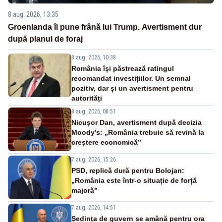
8 aug. 2026, 13:35
Groenlanda îi pune frână lui Trump. Avertisment dur
după planul de foraj
8 aug. 2026, 10:38
România își păstrează ratingul
recomandat investițiilor. Un semnal
pozitiv, dar și un avertisment pentru
autorități
8 aug. 2026, 08:51
Nicușor Dan, avertisment după decizia
Moody’s: „România trebuie să revină la
creștere economică”
7 aug. 2026, 15:26
PSD, replică dură pentru Bolojan:
„România este într-o situație de forță
majoră”
7 aug. 2026, 14:51
Ședința de guvern se amână pentru ora