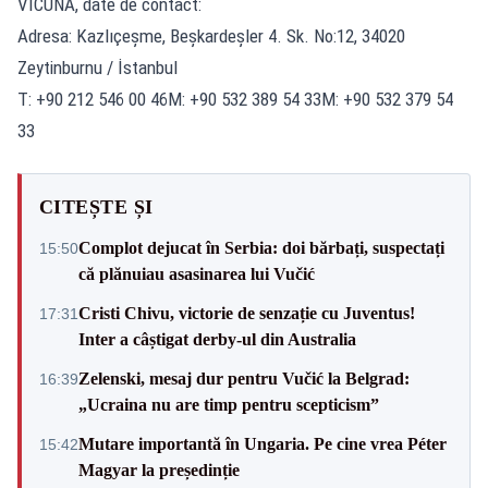
VICUÑA, date de contact:
Adresa: Kazlıçeşme, Beşkardeşler 4. Sk. No:12, 34020
Zeytinburnu / İstanbul
T: +90 212 546 00 46M: +90 532 389 54 33M: +90 532 379 54
33
CITEȘTE ȘI
Complot dejucat în Serbia: doi bărbați, suspectați
15:50
că plănuiau asasinarea lui Vučić
Cristi Chivu, victorie de senzație cu Juventus!
17:31
Inter a câștigat derby-ul din Australia
Zelenski, mesaj dur pentru Vučić la Belgrad:
16:39
„Ucraina nu are timp pentru scepticism”
Mutare importantă în Ungaria. Pe cine vrea Péter
15:42
Magyar la președinție