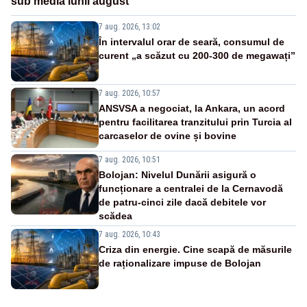
sub media lunii august
7 aug. 2026, 13:02
În intervalul orar de seară, consumul de
curent „a scăzut cu 200-300 de megawați”
7 aug. 2026, 10:57
ANSVSA a negociat, la Ankara, un acord
pentru facilitarea tranzitului prin Turcia al
carcaselor de ovine și bovine
7 aug. 2026, 10:51
Bolojan: Nivelul Dunării asigură o
funcționare a centralei de la Cernavodă
de patru-cinci zile dacă debitele vor
scădea
7 aug. 2026, 10:43
Criza din energie. Cine scapă de măsurile
de raționalizare impuse de Bolojan