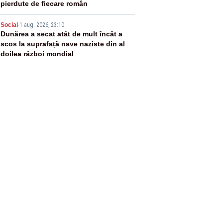
pierdute de fiecare român
5
Social
-
1 aug. 2026, 23:10
Dunărea a secat atât de mult încât a
scos la suprafață nave naziste din al
doilea război mondial