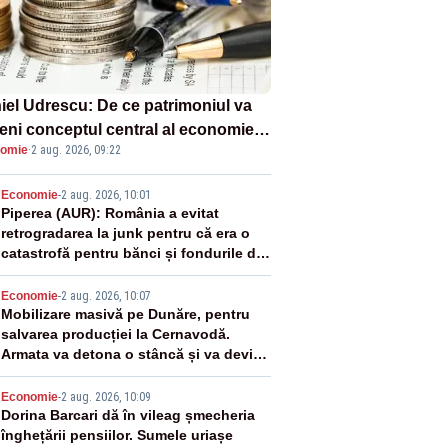
iel Udrescu: De ce patrimoniul va
eni conceptul central al economiei
omie
·
2 aug. 2026, 09:22
oare?
2
Economie
-
2 aug. 2026, 10:01
Piperea (AUR): România a evitat
retrogradarea la junk pentru că era o
catastrofă pentru bănci și fondurile de
pensii
3
Economie
-
2 aug. 2026, 10:07
Mobilizare masivă pe Dunăre, pentru
salvarea producției la Cernavodă.
Armata va detona o stâncă și va devia
apa fluviului - IMAGINI AERIENE
4
Economie
-
2 aug. 2026, 10:09
Dorina Barcari dă în vileag șmecheria
înghețării pensiilor. Sumele uriașe