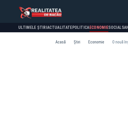
ULTIMELE ȘTIRI
ACTUALITATE
POLITICA
ECONOMIE
SOCIAL
SA
Acasă
Știri
Economie
O nouă în