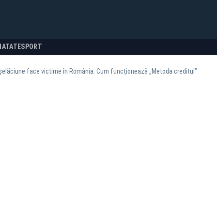
NATATE
SPORT
șelăciune face victime în România. Cum funcționează „Metoda creditul”