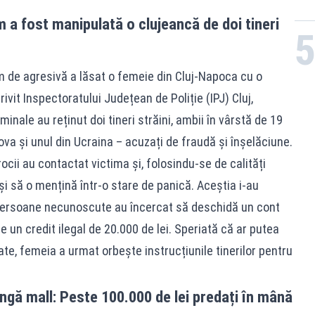
 a fost manipulată o clujeancă de doi tineri
 de agresivă a lăsat o femeie din Cluj-Napoca cu o
ivit Inspectoratului Județean de Poliție (IPJ) Cluj,
riminale au reținut doi tineri străini, ambii în vârstă de 19
va și unul din Ucraina – acuzați de fraudă și înșelăciune.
ocii au contactat victima și, folosindu-se de calități
i să o mențină într-o stare de panică. Aceștia i-au
persoane necunoscute au încercat să deschidă un cont
 un credit ilegal de 20.000 de lei. Speriată că ar putea
ate, femeia a urmat orbește instrucțiunile tinerilor pentru
lângă mall: Peste 100.000 de lei predați în mână