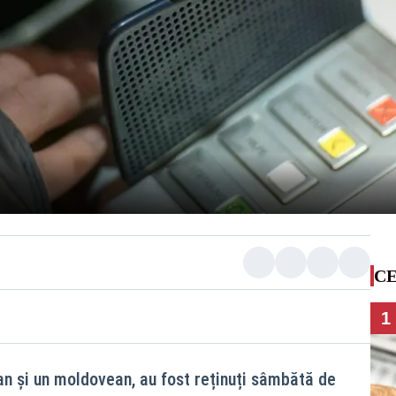
CE
1
ean și un moldovean, au fost reținuți sâmbătă de