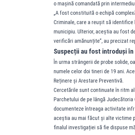
o mașină comandată prin intermediul 
„A fost constituită o echipă complexă 
Criminale, care a reușit să identific
municipiu. Ulterior, aceștia au fost de
verificări amănunțite”, au precizat rep
Suspecții au fost introduși în
În urma strângerii de probe solide, o
numele celor doi tineri de 19 ani. Ace
Reținere și Arestare Preventivă.
Cercetările sunt continuate în ritm a
Parchetului de pe lângă Judecătoria
documenteze întreaga activitate infra
aceștia au mai făcut și alte victime 
finalul investigației să fie dispuse m