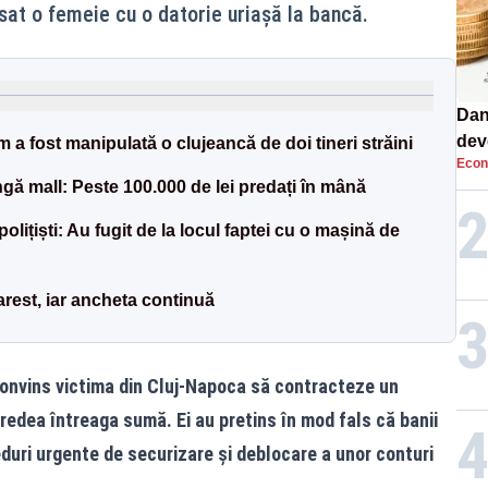
lăsat o femeie cu o datorie uriașă la bancă.
Dan
dev
 a fost manipulată o clujeancă de doi tineri străini
Econ
viit
ângă mall: Peste 100.000 de lei predați în mână
polițiști: Au fugit de la locul faptei cu o mașină de
 arest, iar ancheta continuă
convins victima din Cluj-Napoca să contracteze un
redea întreaga sumă. Ei au pretins în mod fals că banii
duri urgente de securizare și deblocare a unor conturi