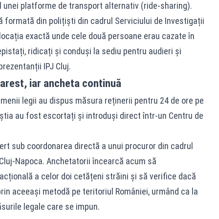
unei platforme de transport alternativ (ride-sharing).
formată din polițiști din cadrul Serviciului de Investigații
e locația exactă unde cele două persoane erau cazate în
pistați, ridicați și conduși la sediu pentru audieri și
rezentanții IPJ Cluj.
 arest, iar ancheta continuă
amenii legii au dispus măsura reținerii pentru 24 de ore pe
știa au fost escortați și introduși direct într-un Centru de
lert sub coordonarea directă a unui procuror din cadrul
 Cluj-Napoca. Anchetatorii încearcă acum să
cțională a celor doi cetățeni străini și să verifice dacă
prin aceeași metodă pe teritoriul României, urmând ca la
ăsurile legale care se impun.