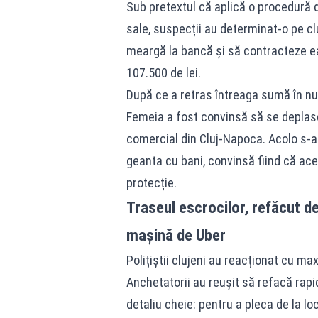
Sub pretextul că aplică o procedură 
sale, suspecții au determinat-o pe c
meargă la bancă și să contracteze ea
107.500 de lei.
După ce a retras întreaga sumă în nu
Femeia a fost convinsă să se deplase
comercial din Cluj-Napoca. Acolo s-a î
geanta cu bani, convinsă fiind că ace
protecție.
Traseul escrocilor, refăcut de 
mașină de Uber
Polițiștii clujeni au reacționat cu ma
Anchetatorii au reușit să refacă rapid
detaliu cheie: pentru a pleca de la loc