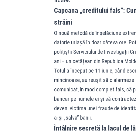
Capcana „creditului fals”: Cum
străini
O nouă metodă de înșelăciune extrem
datorie uriașă în doar câteva ore. Potr
polițiștii Serviciului de Investigații C
ani – un cetățean din Republica Moldo
Totul a început pe 11 iunie, când escr
mincinoase, au reușit să o alarmeze ș
comunicat, în mod complet fals, că 
bancar pe numele ei și să contracteze
deveni victima unei fraude de identit
a-și „salva” banii.
Întâlnire secretă la lacul de 