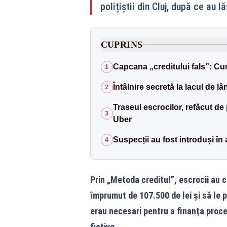
polițiștii din Cluj, după ce au 
CUPRINS
Capcana „creditului fals”: Cum
1
Întâlnire secretă la lacul de l
2
Traseul escrocilor, refăcut de 
3
Uber
Suspecții au fost introduși în
4
Prin „Metoda creditul”, escrocii au 
împrumut de 107.500 de lei și să le p
erau necesari pentru a finanța proce
fictive.