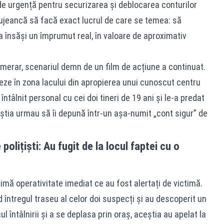
de urgență pentru securizarea și deblocarea conturilor
lujeancă să facă exact lucrul de care se temea: să
 însăși un împrumut real, în valoare de aproximativ
merar, scenariul demn de un film de acțiune a continuat.
ze în zona lacului din apropierea unui cunoscut centru
ntâlnit personal cu cei doi tineri de 19 ani și le-a predat
știa urmau să îi depună într-un așa-numit „cont sigur” de
polițiști: Au fugit de la locul faptei cu o
ximă operativitate imediat ce au fost alertați de victimă.
 întregul traseu al celor doi suspecți și au descoperit un
ul întâlnirii și a se deplasa prin oraș, aceștia au apelat la