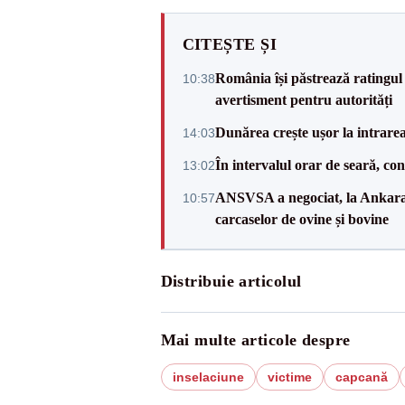
CITEȘTE ȘI
România își păstrează ratingul 
10:38
avertisment pentru autorități
Dunărea crește ușor la intrare
14:03
În intervalul orar de seară, c
13:02
ANSVSA a negociat, la Ankara, 
10:57
carcaselor de ovine și bovine
Distribuie articolul
Mai multe articole despre
inselaciune
victime
capcană