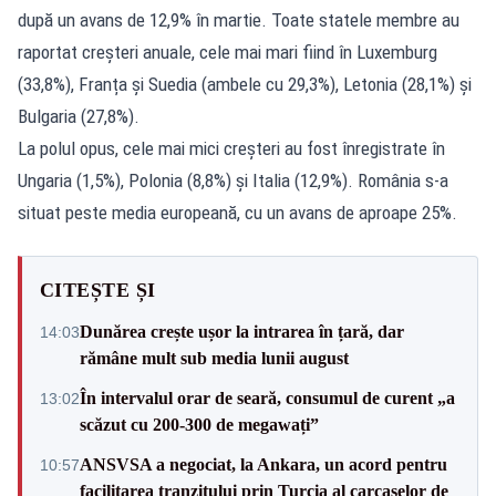
după un avans de 12,9% în martie. Toate statele membre au
raportat creșteri anuale, cele mai mari fiind în Luxemburg
(33,8%), Franța și Suedia (ambele cu 29,3%), Letonia (28,1%) și
Bulgaria (27,8%).
La polul opus, cele mai mici creșteri au fost înregistrate în
Ungaria (1,5%), Polonia (8,8%) și Italia (12,9%). România s-a
situat peste media europeană, cu un avans de aproape 25%.
CITEȘTE ȘI
Dunărea crește ușor la intrarea în țară, dar
14:03
rămâne mult sub media lunii august
În intervalul orar de seară, consumul de curent „a
13:02
scăzut cu 200-300 de megawați”
ANSVSA a negociat, la Ankara, un acord pentru
10:57
facilitarea tranzitului prin Turcia al carcaselor de