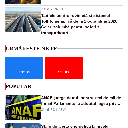
7 aug. 2026, 10:01
Tarifele pentru rovinietă și sistemul
TollRo se aplică de la 1 octombrie 2026.
Ce se schimbă pentru șoferi și
transportatori
URMĂREȘTE-NE PE
Facebook
YouTube
POPULAR
ANAF șterge datorii pentru zeci de mii de
firme! Parlamentul a adoptat legea privind
amnistia fiscală
31 iul. 2026, 18:21
Stare de alertă energetică la nivelul