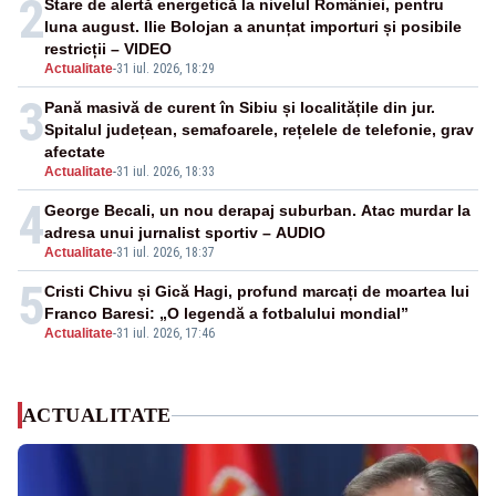
2
Stare de alertă energetică la nivelul României, pentru
luna august. Ilie Bolojan a anunțat importuri și posibile
restricții – VIDEO
Actualitate
-
31 iul. 2026, 18:29
3
Pană masivă de curent în Sibiu și localitățile din jur.
Spitalul județean, semafoarele, rețelele de telefonie, grav
afectate
Actualitate
-
31 iul. 2026, 18:33
4
George Becali, un nou derapaj suburban. Atac murdar la
adresa unui jurnalist sportiv – AUDIO
Actualitate
-
31 iul. 2026, 18:37
5
Cristi Chivu și Gică Hagi, profund marcați de moartea lui
Franco Baresi: „O legendă a fotbalului mondial”
Actualitate
-
31 iul. 2026, 17:46
ACTUALITATE