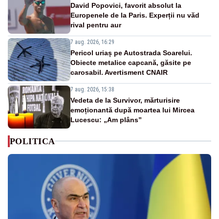
David Popovici, favorit absolut la
Europenele de la Paris. Experții nu văd
rival pentru aur
7 aug. 2026, 16:29
Pericol uriaș pe Autostrada Soarelui.
Obiecte metalice capcană, găsite pe
carosabil. Avertisment CNAIR
7 aug. 2026, 15:38
Vedeta de la Survivor, mărturisire
emoționantă după moartea lui Mircea
Lucescu: „Am plâns”
POLITICA