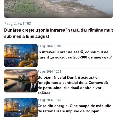
7 aug. 2026, 14:03
Dunărea crește ușor la intrarea în țară, dar rămâne mult
sub media lunii august
7 aug. 2026, 13:02
În intervalul orar de seară, consumul de
curent „a scăzut cu 200-300 de megawați”
7 aug. 2026, 10:51
Bolojan: Nivelul Dunării asigură o
funcționare a centralei de la Cernavodă
de patru-cinci zile dacă debitele vor
scădea
7 aug. 2026, 10:43
Criza din energie. Cine scapă de măsurile
de raționalizare impuse de Bolojan