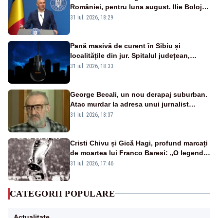
României, pentru luna august. Ilie Bolojan
a anunțat importuri și posibile restricții –
31 iul. 2026, 18:29
VIDEO
Pană masivă de curent în Sibiu și
localitățile din jur. Spitalul județean,
semafoarele, rețelele de telefonie, grav
31 iul. 2026, 18:33
afectate
George Becali, un nou derapaj suburban.
Atac murdar la adresa unui jurnalist
sportiv – AUDIO
31 iul. 2026, 18:37
Cristi Chivu și Gică Hagi, profund marcați
de moartea lui Franco Baresi: „O legendă
a fotbalului mondial”
31 iul. 2026, 17:46
CATEGORII POPULARE
Actualitate