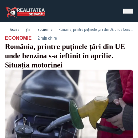
Acasă
Știri
Economie
România, printre puținele țări din UE unde benzina s-a ieftinit în aprilie. Situația motorinei
·
ECONOMIE
2 min citire
România, printre puținele țări din UE
unde benzina s-a ieftinit în aprilie.
Situația motorinei