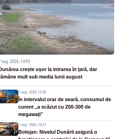
7 aug. 2026, 14:03
Dunărea crește ușor la intrarea în țară, dar
rămâne mult sub media lunii august
7 aug. 2026, 13:02
În intervalul orar de seară, consumul de
curent „a scăzut cu 200-300 de
megawați”
7 aug. 2026, 10:51
Bolojan: Nivelul Dunării asigură o