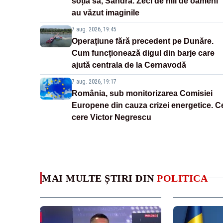
soția sa, Sandra. Zeci de mii de oameni
au văzut imaginile
7 aug. 2026, 19:45
Operațiune fără precedent pe Dunăre.
Cum funcționează digul din barje care
ajută centrala de la Cernavodă
7 aug. 2026, 19:17
România, sub monitorizarea Comisiei
Europene din cauza crizei energetice. C
cere Victor Negrescu
MAI MULTE ȘTIRI DIN
POLITICA