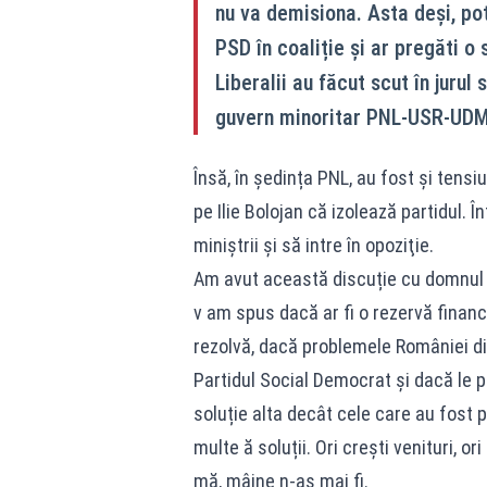
nu va demisiona. Asta deși, pot
PSD în coaliție și ar pregăti o
Liberalii au făcut scut în juru
guvern minoritar PNL-USR-UDMR 
Însă, în ședința PNL, au fost și tens
pe Ilie Bolojan că izolează partidul. 
miniştrii şi să intre în opoziţie.
Am avut această discuție cu domnul 
v am spus dacă ar fi o rezervă financ
rezolvă, dacă problemele României disp
Partidul Social Democrat și dacă le p
soluție alta decât cele care au fost 
multe ă soluții. Ori crești venituri, or
mă, mâine n-aș mai fi.