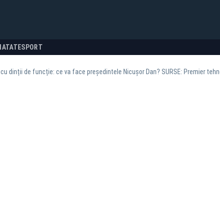
NATATE
SPORT
e cu dinții de funcție: ce va face președintele Nicușor Dan? SURSE: Premier teh