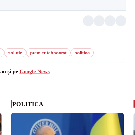
n
solutie
premier tehnocrat
politica
cau și pe
Google News
POLITICA