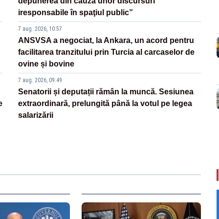
depunerea din cauza unor discursuri
iresponsabile în spaţiul public”
7 aug. 2026, 10:57
ANSVSA a negociat, la Ankara, un acord pentru
facilitarea tranzitului prin Turcia al carcaselor de
ovine și bovine
7 aug. 2026, 09:49
Senatorii și deputații rămân la muncă. Sesiunea
e
extraordinară, prelungită până la votul pe legea
salarizării