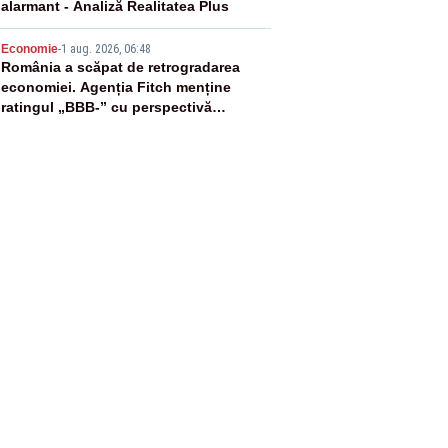
alarmant - Analiză Realitatea Plus
5
Economie
-
1 aug. 2026, 06:48
România a scăpat de retrogradarea
economiei. Agenția Fitch menține
ratingul „BBB-” cu perspectivă
negativă