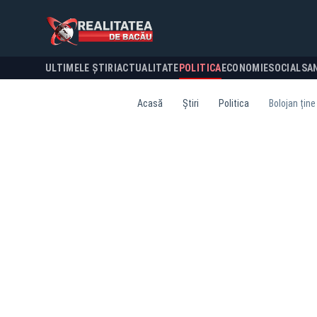
ULTIMELE ȘTIRI
ACTUALITATE
POLITICA
ECONOMIE
SOCIAL
SA
Acasă
Știri
Politica
Bolojan țin