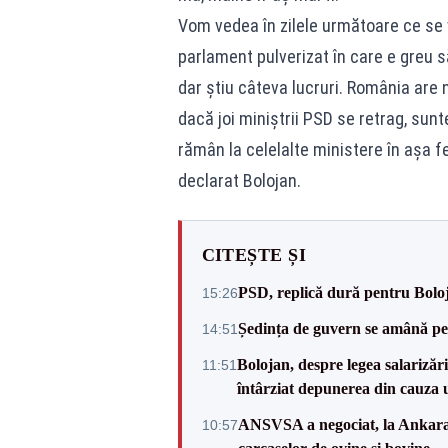
Vom vedea în zilele următoare ce se 
parlament pulverizat în care e greu să
dar știu câteva lucruri. România are 
dacă joi miniștrii PSD se retrag, sunt
rămân la celelalte ministere în așa f
declarat Bolojan.
CITEȘTE ȘI
PSD, replică dură pentru Boloj
15:26
Ședința de guvern se amână pen
14:51
Bolojan, despre legea salarizăr
11:51
întârziat depunerea din cauza u
ANSVSA a negociat, la Ankara, 
10:57