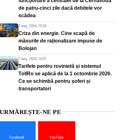
funcționare a centralei de la Cernavodă
de patru-cinci zile dacă debitele vor
scădea
7 aug. 2026, 10:43
Criza din energie. Cine scapă de
măsurile de raționalizare impuse de
Bolojan
7 aug. 2026, 10:01
Tarifele pentru rovinietă și sistemul
TollRo se aplică de la 1 octombrie 2026.
Ce se schimbă pentru șoferi și
transportatori
URMĂREȘTE-NE PE
Facebook
YouTube