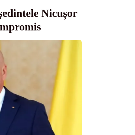
eședintele Nicușor
compromis