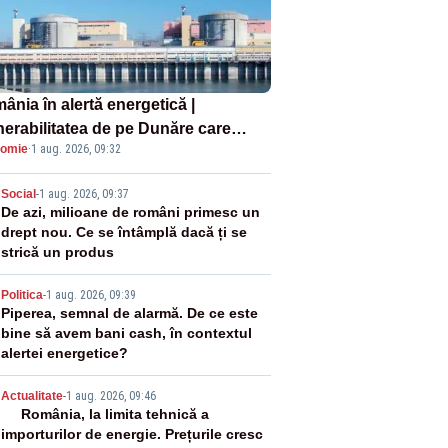
ânia în alertă energetică |
nerabilitatea de pe Dunăre care
omie
·
1 aug. 2026, 09:32
e în pericol Centrala Cernavodă era
oscută de pe vremea lui Ceaușescu
2
Social
-
1 aug. 2026, 09:37
De azi, milioane de români primesc un
drept nou. Ce se întâmplă dacă ți se
strică un produs
3
Politica
-
1 aug. 2026, 09:39
Piperea, semnal de alarmă. De ce este
bine să avem bani cash, în contextul
alertei energetice?
4
Actualitate
-
1 aug. 2026, 09:46
România, la limita tehnică a
importurilor de energie. Prețurile cresc