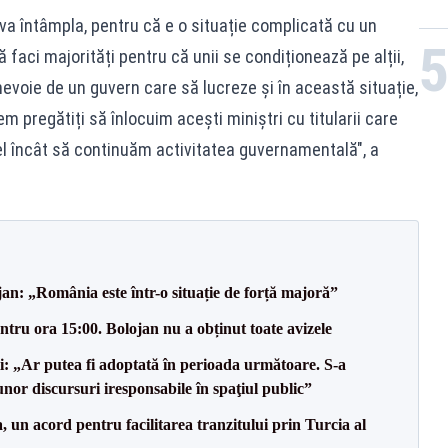
va întâmpla, pentru că e o situație complicată cu un
 faci majorități pentru că unii se condiționează pe alții,
nevoie de un guvern care să lucreze și în această situație,
em pregătiți să înlocuim acești miniștri cu titularii care
el încât să continuăm activitatea guvernamentală", a
an: „România este într-o situație de forță majoră”
tru ora 15:00. Bolojan nu a obținut toate avizele
ii: „Ar putea fi adoptată în perioada următoare. S-a
nor discursuri iresponsabile în spaţiul public”
un acord pentru facilitarea tranzitului prin Turcia al