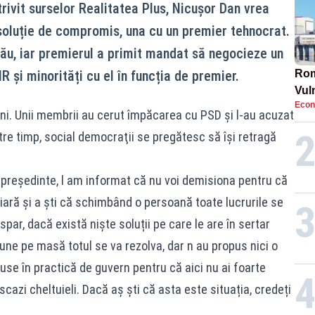
rivit surselor Realitatea Plus, Nicușor Dan vrea
 soluție de compromis, una cu un premier tehnocrat.
l său, iar premierul a primit mandat să negocieze un
și minorități cu el în funcția de premier.
Rom
Vul
Econ
pun
iuni. Unii membrii au cerut împăcarea cu PSD și l-au acuzat
cun
Între timp, social democraţii se pregătesc să îşi retragă
președinte, l am informat că nu voi demisiona pentru că
iară și a ști că schimbând o persoană toate lucrurile se
ar, dacă există niște soluții pe care le are în sertar
une pe masă totul se va rezolva, dar n au propus nici o
puse în practică de guvern pentru că aici nu ai foarte
i scazi cheltuieli. Dacă aș ști că asta este situația, credeți