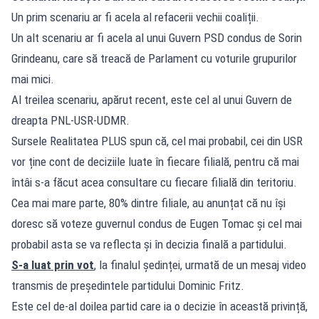
Un prim scenariu ar fi acela al refacerii vechii coaliții.
Un alt scenariu ar fi acela al unui Guvern PSD condus de Sorin
Grindeanu, care să treacă de Parlament cu voturile grupurilor
mai mici.
Al treilea scenariu, apărut recent, este cel al unui Guvern de
dreapta PNL-USR-UDMR.
Sursele Realitatea PLUS spun că, cel mai probabil, cei din USR
vor ține cont de deciziile luate în fiecare filială, pentru că mai
întâi s-a făcut acea consultare cu fiecare filială din teritoriu.
Cea mai mare parte, 80% dintre filiale, au anunțat că nu își
doresc să voteze guvernul condus de Eugen Tomac și cel mai
probabil asta se va reflecta și în decizia finală a partidului.
S-a luat prin vot
, la finalul ședinței, urmată de un mesaj video
transmis de președintele partidului Dominic Fritz.
Este cel de-al doilea partid care ia o decizie în această privință,