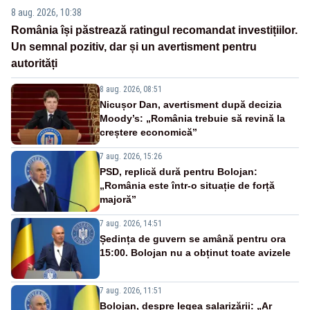
8 aug. 2026, 10:38
România își păstrează ratingul recomandat investițiilor.
Un semnal pozitiv, dar și un avertisment pentru
autorități
8 aug. 2026, 08:51
Nicușor Dan, avertisment după decizia
Moody’s: „România trebuie să revină la
creștere economică”
7 aug. 2026, 15:26
PSD, replică dură pentru Bolojan:
„România este într-o situație de forță
majoră”
7 aug. 2026, 14:51
Ședința de guvern se amână pentru ora
15:00. Bolojan nu a obținut toate avizele
7 aug. 2026, 11:51
Bolojan, despre legea salarizării: „Ar