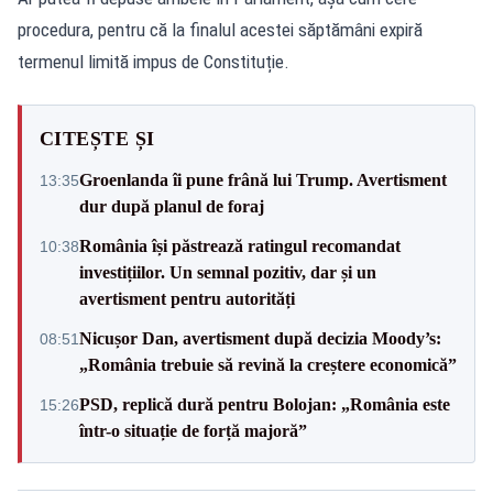
procedura, pentru că la finalul acestei săptămâni expiră
termenul limită impus de Constituție.
CITEȘTE ȘI
Groenlanda îi pune frână lui Trump. Avertisment
13:35
dur după planul de foraj
România își păstrează ratingul recomandat
10:38
investițiilor. Un semnal pozitiv, dar și un
avertisment pentru autorități
Nicușor Dan, avertisment după decizia Moody’s:
08:51
„România trebuie să revină la creștere economică”
PSD, replică dură pentru Bolojan: „România este
15:26
într-o situație de forță majoră”