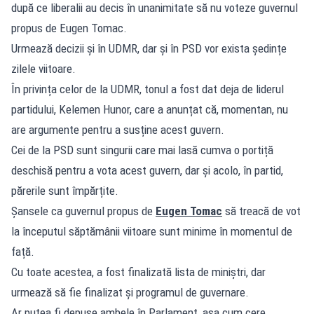
după ce liberalii au decis în unanimitate să nu voteze guvernul
propus de Eugen Tomac.
Urmează decizii și în UDMR, dar și în PSD vor exista ședințe
zilele viitoare.
În privința celor de la UDMR, tonul a fost dat deja de liderul
partidului, Kelemen Hunor, care a anunțat că, momentan, nu
are argumente pentru a susține acest guvern.
Cei de la PSD sunt singurii care mai lasă cumva o portiță
deschisă pentru a vota acest guvern, dar și acolo, în partid,
părerile sunt împărțite.
Șansele ca guvernul propus de
Eugen Tomac
să treacă de vot
la începutul săptămânii viitoare sunt minime în momentul de
față.
Cu toate acestea, a fost finalizată lista de miniștri, dar
urmează să fie finalizat și programul de guvernare.
Ar putea fi depuse ambele în Parlament, așa cum cere