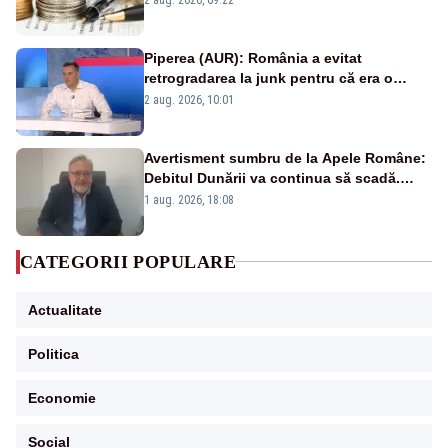
Piperea (AUR): România a evitat
retrogradarea la junk pentru că era o
catastrofă pentru bănci și fondurile de
2 aug. 2026, 10:01
pensii
Avertisment sumbru de la Apele Române:
Debitul Dunării va continua să scadă.
Cernavodă s-ar putea închide în 4 zile
1 aug. 2026, 18:08
CATEGORII POPULARE
Actualitate
Politica
Economie
Social