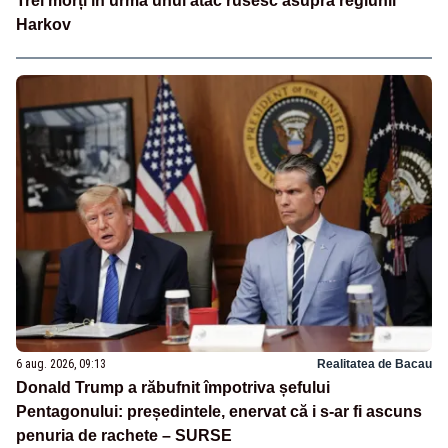
Trei morți în urma unui atac rusesc asupra regiunii
Harkov
6 aug. 2026, 09:13
Realitatea de Bacau
Donald Trump a răbufnit împotriva șefului
Pentagonului: președintele, enervat că i s-ar fi ascuns
penuria de rachete – SURSE