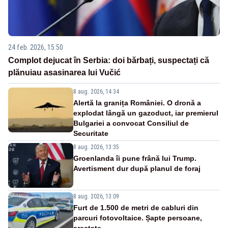
24 feb. 2026, 15:50
Complot dejucat în Serbia: doi bărbați, suspectați că
plănuiau asasinarea lui Vučić
8 aug. 2026, 14:34
Alertă la granița României. O dronă a
explodat lângă un gazoduct, iar premierul
Bulgariei a convocat Consiliul de
Securitate
8 aug. 2026, 13:35
Groenlanda îi pune frână lui Trump.
Avertisment dur după planul de foraj
8 aug. 2026, 13:09
Furt de 1.500 de metri de cabluri din
parcuri fotovoltaice. Șapte persoane,
arestate