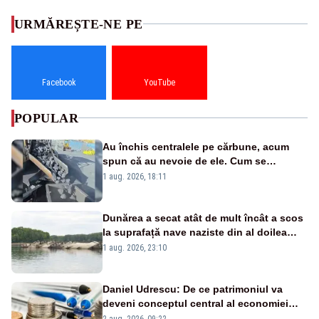
URMĂREȘTE-NE PE
Facebook
YouTube
POPULAR
Au închis centralele pe cărbune, acum
spun că au nevoie de ele. Cum se
pasează vina în plină criză energetică
1 aug. 2026, 18:11
Dunărea a secat atât de mult încât a scos
la suprafață nave naziste din al doilea
război mondial
1 aug. 2026, 23:10
Daniel Udrescu: De ce patrimoniul va
deveni conceptul central al economiei
viitoare?
2 aug. 2026, 09:22