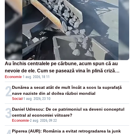
Au închis centralele pe cărbune, acum spun că au
nevoie de ele. Cum se pasează vina în plină criză
Economie
·
1 aug. 2026, 18:11
energetică
2
Dunărea a secat atât de mult încât a scos la suprafață
nave naziste din al doilea război mondial
Social
-
1 aug. 2026, 23:10
3
Daniel Udrescu: De ce patrimoniul va deveni conceptul
central al economiei viitoare?
Economie
-
2 aug. 2026, 09:22
Piperea (AUR): România a evitat retrogradarea la junk