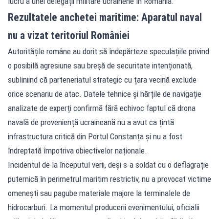
lucru a unei delegații militare ucrainene în România.
Rezultatele anchetei maritime: Aparatul naval
nu a vizat teritoriul României
Autoritățile române au dorit să îndepărteze speculațiile privind
o posibilă agresiune sau breșă de securitate intenționată,
subliniind că parteneriatul strategic cu țara vecină exclude
orice scenariu de atac. Datele tehnice și hărțile de navigație
analizate de experți confirmă fără echivoc faptul că drona
navală de proveniență ucraineană nu a avut ca țintă
infrastructura critică din Portul Constanța și nu a fost
îndreptată împotriva obiectivelor naționale.
Incidentul de la începutul verii, deși s-a soldat cu o deflagrație
puternică în perimetrul maritim restrictiv, nu a provocat victime
omenești sau pagube materiale majore la terminalele de
hidrocarburi. La momentul producerii evenimentului, oficialii