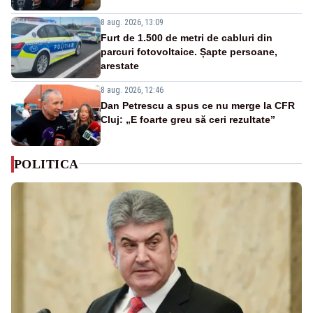
8 aug. 2026, 13:09
Furt de 1.500 de metri de cabluri din
parcuri fotovoltaice. Șapte persoane,
arestate
8 aug. 2026, 12:46
Dan Petrescu a spus ce nu merge la CFR
Cluj: „E foarte greu să ceri rezultate”
POLITICA