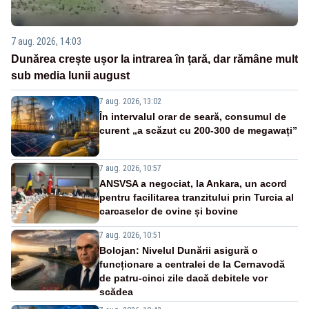
7 aug. 2026, 14:03
Dunărea crește ușor la intrarea în țară, dar rămâne mult
sub media lunii august
7 aug. 2026, 13:02
În intervalul orar de seară, consumul de
curent „a scăzut cu 200-300 de megawați”
7 aug. 2026, 10:57
ANSVSA a negociat, la Ankara, un acord
pentru facilitarea tranzitului prin Turcia al
carcaselor de ovine și bovine
7 aug. 2026, 10:51
Bolojan: Nivelul Dunării asigură o
funcționare a centralei de la Cernavodă
de patru-cinci zile dacă debitele vor
scădea