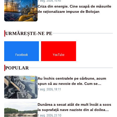
7 aug. 2026, 10:43
Criza din energie. Cine scapă de măsurile
de raționalizare impuse de Bolojan
URMĂREȘTE-NE PE
Facebook
YouTube
POPULAR
Au închis centralele pe cărbune, acum
spun că au nevoie de ele. Cum se
pasează vina în plină criză energetică
1 aug. 2026, 18:11
Dunărea a secat atât de mult încât a scos
la suprafață nave naziste din al doilea
război mondial
1 aug. 2026, 23:10