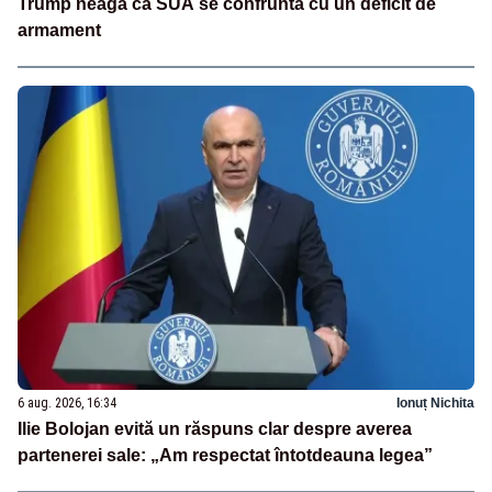
Trump neagă că SUA se confruntă cu un deficit de
armament
6 aug. 2026, 16:34
Ionuț Nichita
Ilie Bolojan evită un răspuns clar despre averea
partenerei sale: „Am respectat întotdeauna legea”