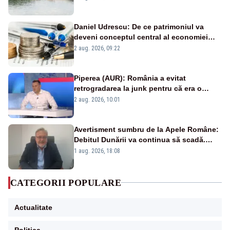
Daniel Udrescu: De ce patrimoniul va
deveni conceptul central al economiei
viitoare?
2 aug. 2026, 09:22
Piperea (AUR): România a evitat
retrogradarea la junk pentru că era o
catastrofă pentru bănci și fondurile de
2 aug. 2026, 10:01
pensii
Avertisment sumbru de la Apele Române:
Debitul Dunării va continua să scadă.
Cernavodă s-ar putea închide în 4 zile
1 aug. 2026, 18:08
CATEGORII POPULARE
Actualitate
Politica