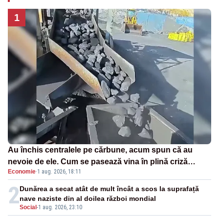
1
Au închis centralele pe cărbune, acum spun că au
nevoie de ele. Cum se pasează vina în plină criză
Economie
·
1 aug. 2026, 18:11
energetică
2
Dunărea a secat atât de mult încât a scos la suprafață
nave naziste din al doilea război mondial
Social
-
1 aug. 2026, 23:10