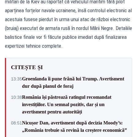
militari de la Kiev au raportat că vehiculul maritim fără pilot
aparținea forțelor navale ucrainene, însă controlul electronic al
acestuia fusese pierdut în urma unui atac de război electronic
(bruiaj) executat de armata rusă în nordul Mării Negre. Detaliile
balistice finale vor fi făcute publice imediat după finalizarea
expertizei tehnice complete.
CITEȘTE ȘI
Groenlanda îi pune frână lui Trump. Avertisment
13:35
dur după planul de foraj
România își păstrează ratingul recomandat
10:38
investițiilor. Un semnal pozitiv, dar și un
avertisment pentru autorități
Nicușor Dan, avertisment după decizia Moody’s:
08:51
„România trebuie să revină la creștere economică”