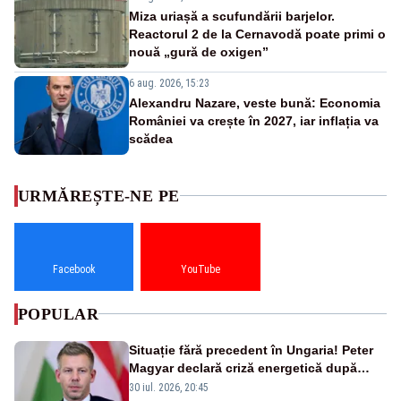
Miza uriașă a scufundării barjelor.
Reactorul 2 de la Cernavodă poate primi o
nouă „gură de oxigen”
6 aug. 2026, 15:23
Alexandru Nazare, veste bună: Economia
României va crește în 2027, iar inflația va
scădea
URMĂREȘTE-NE PE
Facebook
YouTube
POPULAR
Situație fără precedent în Ungaria! Peter
Magyar declară criză energetică după
oprirea centralei de la Paks
30 iul. 2026, 20:45