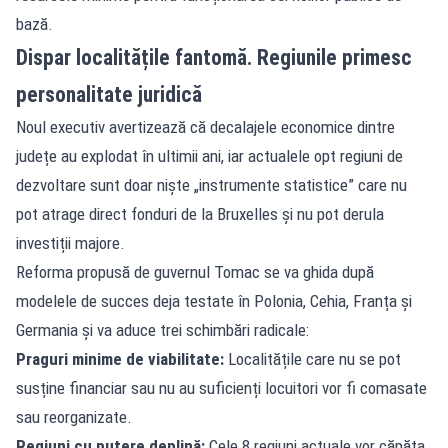
bază.
Dispar localitățile fantomă. Regiunile primesc
personalitate juridică
Noul executiv avertizează că decalajele economice dintre
județe au explodat în ultimii ani, iar actualele opt regiuni de
dezvoltare sunt doar niște „instrumente statistice” care nu
pot atrage direct fonduri de la Bruxelles și nu pot derula
investiții majore.
Reforma propusă de guvernul Tomac se va ghida după
modelele de succes deja testate în Polonia, Cehia, Franța și
Germania și va aduce trei schimbări radicale:
Praguri minime de viabilitate:
Localitățile care nu se pot
susține financiar sau nu au suficienți locuitori vor fi comasate
sau reorganizate.
Regiuni cu putere deplină:
Cele 8 regiuni actuale vor căpăta