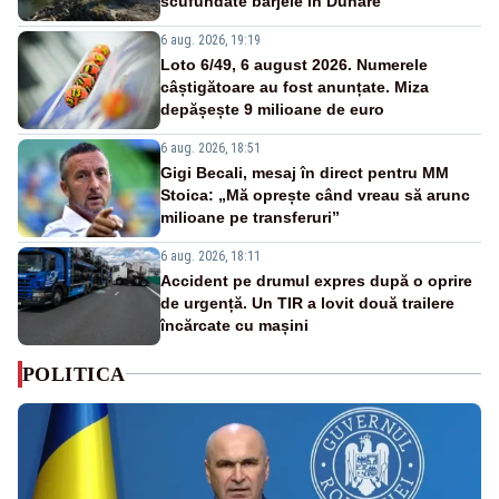
scufundate barjele în Dunăre
6 aug. 2026, 19:19
Loto 6/49, 6 august 2026. Numerele
câștigătoare au fost anunțate. Miza
depășește 9 milioane de euro
6 aug. 2026, 18:51
Gigi Becali, mesaj în direct pentru MM
Stoica: „Mă oprește când vreau să arunc
milioane pe transferuri”
6 aug. 2026, 18:11
Accident pe drumul expres după o oprire
de urgență. Un TIR a lovit două trailere
încărcate cu mașini
POLITICA