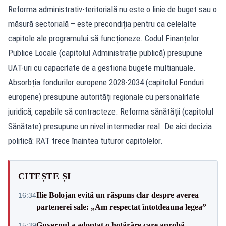
Reforma administrativ-teritorială nu este o linie de buget sau o
măsură sectorială – este precondiția pentru ca celelalte
capitole ale programului să funcționeze. Codul Finanțelor
Publice Locale (capitolul Administrație publică) presupune
UAT-uri cu capacitate de a gestiona bugete multianuale.
Absorbția fondurilor europene 2028-2034 (capitolul Fonduri
europene) presupune autorități regionale cu personalitate
juridică, capabile să contracteze. Reforma sănătății (capitolul
Sănătate) presupune un nivel intermediar real. De aici decizia
politică: RAT trece înaintea tuturor capitolelor.
CITEȘTE ȘI
Ilie Bolojan evită un răspuns clar despre averea
16:34
partenerei sale: „Am respectat întotdeauna legea”
Guvernul a adoptat o hotărâre care aprobă
15:39