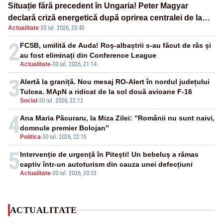
Situație fără precedent în Ungaria! Peter Magyar
declară criză energetică după oprirea centralei de la
Actualitate
·
30 iul. 2026, 20:45
Paks
2
FCSB, umilită de Auda! Roș-albaștrii s-au făcut de râs și
au fost eliminați din Conference League
Actualitate
-
30 iul. 2026, 21:14
3
Alertă la graniță. Nou mesaj RO-Alert în nordul județului
Tulcea. MApN a ridicat de la sol două avioane F-16
Social
-
30 iul. 2026, 22:12
4
Ana Maria Păcuraru, la Miza Zilei: ”Românii nu sunt naivi,
domnule premier Bolojan”
Politica
-
30 iul. 2026, 22:15
5
Intervenție de urgență în Pitești! Un bebeluș a rămas
captiv într-un autoturism din cauza unei defecțiuni
Actualitate
-
30 iul. 2026, 20:33
ACTUALITATE