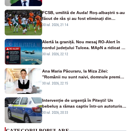
FCSB, umilită de Auda! Roș-albaștrii s-au
făcut de râs și au fost eliminați din
Conference League
30 iul. 2026, 21:14
Alertă la graniță. Nou mesaj RO-Alert în
nordul județului Tulcea. MApN a ridicat de
la sol două avioane F-16
30 iul. 2026, 22:12
Ana Maria Păcuraru, la Miza Zilei:
”Românii nu sunt naivi, domnule premier
Bolojan”
30 iul. 2026, 22:15
Intervenție de urgență în Pitești! Un
bebeluș a rămas captiv într-un autoturism
din cauza unei defecțiuni
30 iul. 2026, 20:33
CATEGORII POPULARE