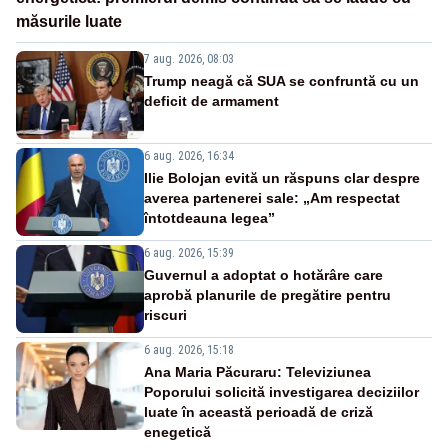
măsurile luate
7 aug. 2026, 08:03
Trump neagă că SUA se confruntă cu un
deficit de armament
6 aug. 2026, 16:34
Ilie Bolojan evită un răspuns clar despre
averea partenerei sale: „Am respectat
întotdeauna legea”
6 aug. 2026, 15:39
Guvernul a adoptat o hotărâre care
aprobă planurile de pregătire pentru
riscuri
6 aug. 2026, 15:18
Ana Maria Păcuraru: Televiziunea
Poporului solicită investigarea deciziilor
luate în această perioadă de criză
enegetică