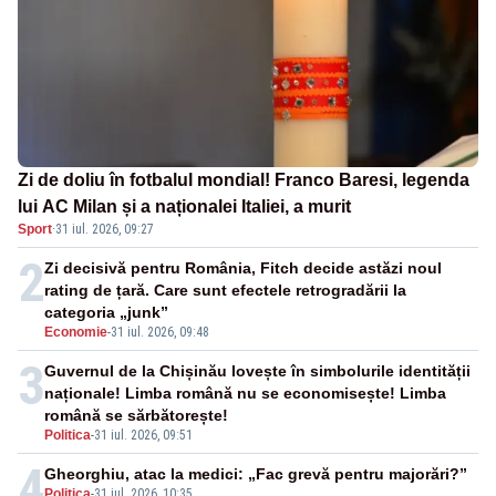
Zi de doliu în fotbalul mondial! Franco Baresi, legenda
lui AC Milan și a naționalei Italiei, a murit
Sport
·
31 iul. 2026, 09:27
2
Zi decisivă pentru România, Fitch decide astăzi noul
rating de țară. Care sunt efectele retrogradării la
categoria „junk”
Economie
-
31 iul. 2026, 09:48
3
Guvernul de la Chișinău lovește în simbolurile identității
naționale! Limba română nu se economisește! Limba
română se sărbătorește!
Politica
-
31 iul. 2026, 09:51
4
Gheorghiu, atac la medici: „Fac grevă pentru majorări?”
Politica
-
31 iul. 2026, 10:35