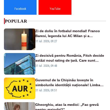
Facebook
YouTube
POPULAR
Zi de doliu în fotbalul mondial! Franco
Baresi, legenda lui AC Milan și a
naționalei Italiei, a murit
31 iul. 2026, 09:27
Zi decisivă pentru România, Fitch decide
astăzi noul rating de țară. Care sunt
efectele retrogradării la categoria „junk”
31 iul. 2026, 09:48
Guvernul de la Chișinău lovește în
simbolurile identității naționale! Limba
română nu se economisește! Limba
31 iul. 2026, 09:51
română se sărbătorește!
Gheorghiu, atac la medici: „Fac grevă
pentru majorări?”