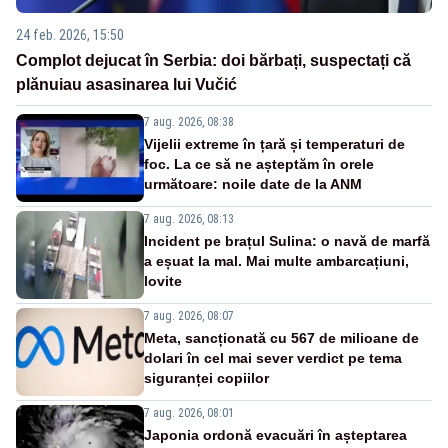
24 feb. 2026, 15:50
Complot dejucat în Serbia: doi bărbați, suspectați că
plănuiau asasinarea lui Vučić
7 aug. 2026, 08:38
Vijelii extreme în țară și temperaturi de
foc. La ce să ne așteptăm în orele
următoare: noile date de la ANM
7 aug. 2026, 08:13
Incident pe brațul Sulina: o navă de marfă
a eșuat la mal. Mai multe ambarcațiuni,
lovite
7 aug. 2026, 08:07
Meta, sancționată cu 567 de milioane de
dolari în cel mai sever verdict pe tema
siguranței copiilor
7 aug. 2026, 08:01
Japonia ordonă evacuări în așteptarea