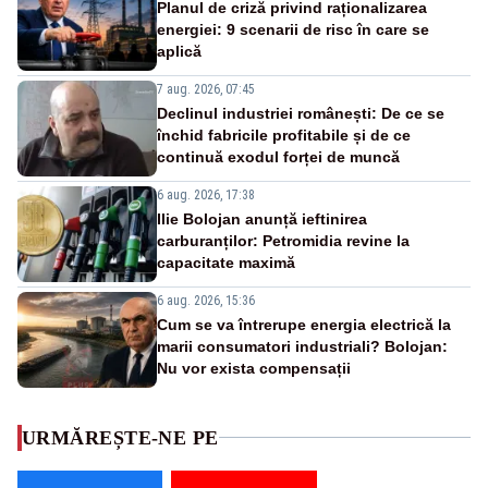
Planul de criză privind raționalizarea
energiei: 9 scenarii de risc în care se
aplică
7 aug. 2026, 07:45
Declinul industriei românești: De ce se
închid fabricile profitabile și de ce
continuă exodul forței de muncă
6 aug. 2026, 17:38
Ilie Bolojan anunță ieftinirea
carburanților: Petromidia revine la
capacitate maximă
6 aug. 2026, 15:36
Cum se va întrerupe energia electrică la
marii consumatori industriali? Bolojan:
Nu vor exista compensații
URMĂREȘTE-NE PE