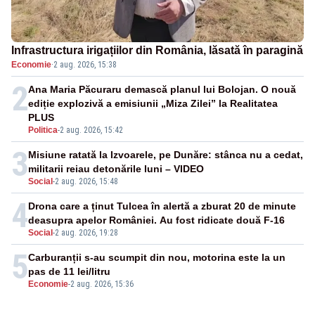
Infrastructura irigațiilor din România, lăsată în paragină
Economie
·
2 aug. 2026, 15:38
2
Ana Maria Păcuraru demască planul lui Bolojan. O nouă
ediție explozivă a emisiunii „Miza Zilei” la Realitatea
PLUS
Politica
-
2 aug. 2026, 15:42
3
Misiune ratată la Izvoarele, pe Dunăre: stânca nu a cedat,
militarii reiau detonările luni – VIDEO
Social
-
2 aug. 2026, 15:48
4
Drona care a ținut Tulcea în alertă a zburat 20 de minute
deasupra apelor României. Au fost ridicate două F-16
Social
-
2 aug. 2026, 19:28
5
Carburanții s-au scumpit din nou, motorina este la un
pas de 11 lei/litru
Economie
-
2 aug. 2026, 15:36