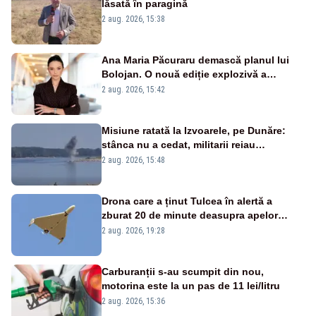
lăsată în paragină
2 aug. 2026, 15:38
Ana Maria Păcuraru demască planul lui
Bolojan. O nouă ediție explozivă a
emisiunii „Miza Zilei” la Realitatea PLUS
2 aug. 2026, 15:42
Misiune ratată la Izvoarele, pe Dunăre:
stânca nu a cedat, militarii reiau
detonările luni – VIDEO
2 aug. 2026, 15:48
Drona care a ținut Tulcea în alertă a
zburat 20 de minute deasupra apelor
României. Au fost ridicate două F-16
2 aug. 2026, 19:28
Carburanții s-au scumpit din nou,
motorina este la un pas de 11 lei/litru
2 aug. 2026, 15:36