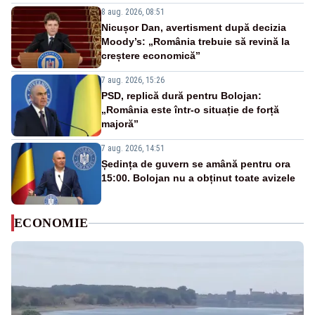
8 aug. 2026, 08:51
Nicușor Dan, avertisment după decizia
Moody’s: „România trebuie să revină la
creștere economică”
7 aug. 2026, 15:26
PSD, replică dură pentru Bolojan:
„România este într-o situație de forță
majoră”
7 aug. 2026, 14:51
Ședința de guvern se amână pentru ora
15:00. Bolojan nu a obținut toate avizele
ECONOMIE