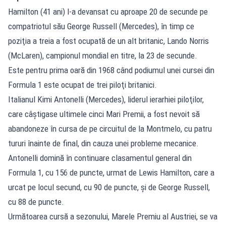
Hamilton (41 ani) l-a devansat cu aproape 20 de secunde pe
compatriotul său George Russell (Mercedes), în timp ce
poziţia a treia a fost ocupată de un alt britanic, Lando Norris
(McLaren), campionul mondial en titre, la 23 de secunde.
Este pentru prima oară din 1968 când podiumul unei cursei din
Formula 1 este ocupat de trei piloţi britanici.
Italianul Kimi Antonelli (Mercedes), liderul ierarhiei piloţilor,
care câştigase ultimele cinci Mari Premii, a fost nevoit să
abandoneze în cursa de pe circuitul de la Montmelo, cu patru
tururi înainte de final, din cauza unei probleme mecanice.
Antonelli domină în continuare clasamentul general din
Formula 1, cu 156 de puncte, urmat de Lewis Hamilton, care a
urcat pe locul secund, cu 90 de puncte, şi de George Russell,
cu 88 de puncte.
Următoarea cursă a sezonului, Marele Premiu al Austriei, se va