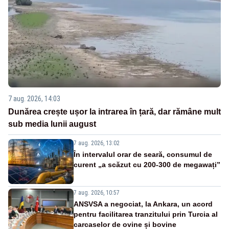
7 aug. 2026, 14:03
Dunărea crește ușor la intrarea în țară, dar rămâne mult
sub media lunii august
7 aug. 2026, 13:02
În intervalul orar de seară, consumul de
curent „a scăzut cu 200-300 de megawați”
7 aug. 2026, 10:57
ANSVSA a negociat, la Ankara, un acord
pentru facilitarea tranzitului prin Turcia al
carcaselor de ovine și bovine