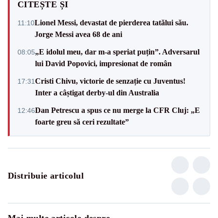
CITEȘTE ȘI
Lionel Messi, devastat de pierderea tatălui său.
11:10
Jorge Messi avea 68 de ani
„E idolul meu, dar m-a speriat puțin”. Adversarul
08:05
lui David Popovici, impresionat de român
Cristi Chivu, victorie de senzație cu Juventus!
17:31
Inter a câștigat derby-ul din Australia
Dan Petrescu a spus ce nu merge la CFR Cluj: „E
12:46
foarte greu să ceri rezultate”
Distribuie articolul
Mai multe articole despre