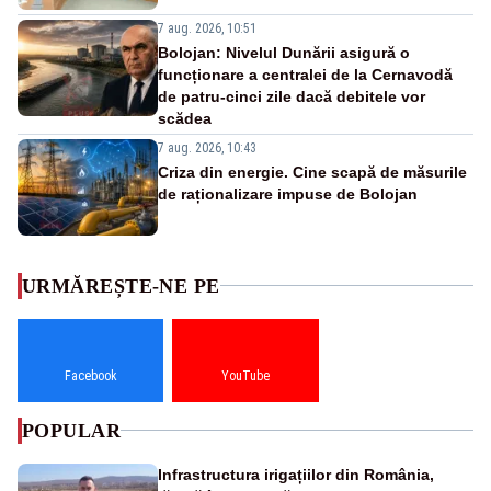
7 aug. 2026, 10:51
Bolojan: Nivelul Dunării asigură o
funcționare a centralei de la Cernavodă
de patru-cinci zile dacă debitele vor
scădea
7 aug. 2026, 10:43
Criza din energie. Cine scapă de măsurile
de raționalizare impuse de Bolojan
URMĂREȘTE-NE PE
Facebook
YouTube
POPULAR
Infrastructura irigațiilor din România,