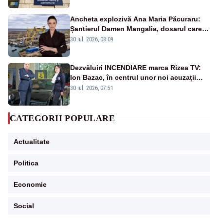
Ancheta explozivă Ana Maria Păcuraru:
Șantierul Damen Mangalia, dosarul care
scufundă apărarea României
30 iul. 2026, 08:09
Dezvăluiri INCENDIARE marca Rizea TV:
Ion Bazac, în centrul unor noi acuzații
publice
30 iul. 2026, 07:51
CATEGORII POPULARE
Actualitate
Politica
Economie
Social