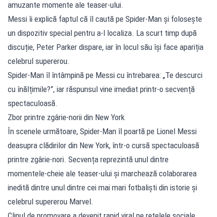
amuzante momente ale teaser-ului.
Messi îi explică faptul că îl caută pe Spider-Man și folosește
un dispozitiv special pentru a-l localiza. La scurt timp după
discuție, Peter Parker dispare, iar în locul său își face apariția
celebrul supererou.
Spider-Man îl întâmpină pe Messi cu întrebarea: „Te descurci
cu înălțimile?”, iar răspunsul vine imediat printr-o secvență
spectaculoasă.
Zbor printre zgârie-norii din New York
În scenele următoare, Spider-Man îl poartă pe Lionel Messi
deasupra clădirilor din New York, într-o cursă spectaculoasă
printre zgârie-nori. Secvența reprezintă unul dintre
momentele-cheie ale teaser-ului și marchează colaborarea
inedită dintre unul dintre cei mai mari fotbaliști din istorie și
celebrul supererou Marvel.
Clipul de promovare a devenit rapid viral pe rețelele sociale,