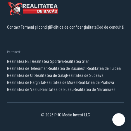
Contact
Termeni și condiții
Politică de confidențialitate
Cod de conduită
Parteneri:
Realitatea.NET
Realitatea Sportiva
Realitatea Star
Realitatea de Teleorman
Realitatea de Bucuresti
Realitatea de Tulcea
Realitatea de Olt
Realitatea de Salaj
Realitatea de Suceava
Realitatea de Harghita
Realitatea de Mures
Realitatea de Prahova
Realitatea de Vaslui
Realitatea de Buzau
Realitatea de Maramures
© 2026 PHG Media Invest LLC
Facebook
YouTube