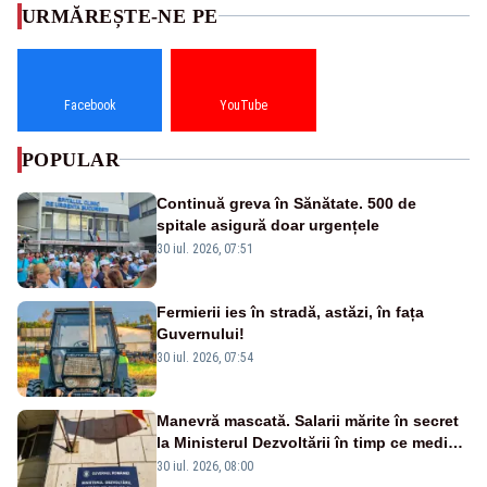
URMĂREȘTE-NE PE
Facebook
YouTube
POPULAR
Continuă greva în Sănătate. 500 de
spitale asigură doar urgențele
30 iul. 2026, 07:51
Fermierii ies în stradă, astăzi, în fața
Guvernului!
30 iul. 2026, 07:54
Manevră mascată. Salarii mărite în secret
la Ministerul Dezvoltării în timp ce medicii
ies în stradă
30 iul. 2026, 08:00