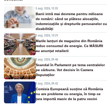
5 aug. 2026, 15:03
Banii intră mai devreme pentru milioane
de români: când se plătesc alocațiile,
indemnizațiile și drepturile persoanelor cu
dizabilități
5 aug. 2026, 10:29
Marile lanțuri de magazine din România
reduc consumul de energie. Ce MĂSURI
au anunțat retailerii
5 aug. 2026, 09:46
Scandal în Parlament pe tema centralelor
pe cărbune. Vot decisiv în Camera
Deputaților
5 aug. 2026, 09:42
Comisia Europeană susține că România
nu are probleme cu energia, în timp ce
țara importă masiv de la patru vecini