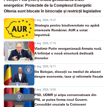
energetice: Proiectele de la Complexul Energetic
Oltenia sunt blocate în birocrație și restricții legislative
5 aug. 2026, 19:37
Strategia pentru biodiversitate nu apără
interesele României. AUR a votat
împotrivă
5 aug. 2026, 17:15
Vladimir Putin reorganizează Armata rusă.
A înființat o nouă structură dedicată
dronelor
5 aug. 2026, 16:11
Ilie Bolojan, discuții cu mediul de afaceri
despre economie, taxe și reformele fiscale
5 aug. 2026, 14:55
PSD, UDMR și aripa conservatoare din
PNL ar putea forma noul Guvern.
Consultări cruciale la Cotroceni