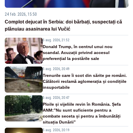
24 feb. 2026, 15:50
Complot dejucat în Serbia: doi bărbați, suspectați că
plănuiau asasinarea lui Vučić
5 aug. 2026, 21:52
Donald Trump, în centrul unui nou
scandal. Acuzații privind accesul
preferențial la postările sale
5 aug. 2026, 20:49
Trenurile care îi scot din sărite pe români.
Călătorii reclamă aglomerația și condițiile
insuportabile
5 aug. 2026, 20:47
Ploile și vijeliile revin în România. Șefa
ANM:”Nu sunt suficiente pentru a
combate seceta și pentru a îmbunătăți
situația Dunării”
5 aug. 2026, 20:19