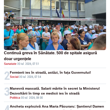
Continuă greva în Sănătate. 500 de spitale asigură
doar urgențele
Sanatate
·
30 iul. 2026, 07:51
2
Fermierii ies în stradă, astăzi, în fața Guvernului!
Social
-
30 iul. 2026, 07:54
3
Manevră mascată. Salarii mărite în secret la Ministerul
Dezvoltării în timp ce medicii ies în stradă
Politica
-
30 iul. 2026, 08:00
4
Ancheta explozivă Ana Maria Păcuraru: Șantierul Damen