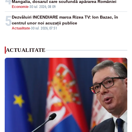
Mangalia, dosarul care scufundă apărarea României
Economie
-
30 iul. 2026, 08:09
5
Dezvăluiri INCENDIARE marca Rizea TV: Ion Bazac, în
centrul unor noi acuzații publice
Actualitate
-
30 iul. 2026, 07:51
ACTUALITATE