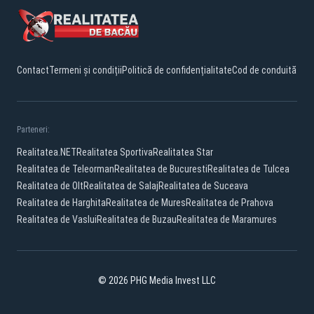
Contact
Termeni și condiții
Politică de confidențialitate
Cod de conduită
Parteneri:
Realitatea.NET
Realitatea Sportiva
Realitatea Star
Realitatea de Teleorman
Realitatea de Bucuresti
Realitatea de Tulcea
Realitatea de Olt
Realitatea de Salaj
Realitatea de Suceava
Realitatea de Harghita
Realitatea de Mures
Realitatea de Prahova
Realitatea de Vaslui
Realitatea de Buzau
Realitatea de Maramures
© 2026 PHG Media Invest LLC
Facebook
YouTube