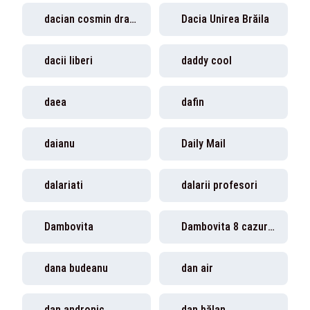
dacian cosmin dragos
Dacia Unirea Brăila
dacii liberi
daddy cool
daea
dafin
daianu
Daily Mail
dalariati
dalarii profesori
Dambovita
Dambovita 8 cazuri noi
dana budeanu
dan air
dan andronic
dan bălan