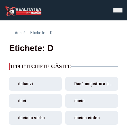
Acasă
Etichete
D
Etichete: D
1119 ETICHETE GĂSITE
dabanzi
Dacă mușcătura a rupt pielea
daci
dacia
daciana sarbu
dacian ciolos