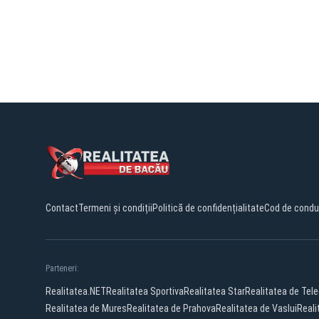
Contact
Termeni și condiții
Politică de confidențialitate
Cod de condu
Parteneri:
Realitatea.NET
Realitatea Sportiva
Realitatea Star
Realitatea de Tel
Realitatea de Mures
Realitatea de Prahova
Realitatea de Vaslui
Reali