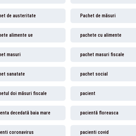
et de austeritate
Pachet de măsuri
hete alimente ue
pachete cu alimente
het masuri
pachet masuri fiscale
het sanatate
pachet social
etul doi măsuri fiscale
pacient
ienta decedată baia mare
pacientă floreasca
enti coronavirus
pacienti covid