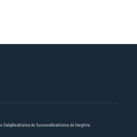
e Salaj
Realitatea de Suceava
Realitatea de Harghita