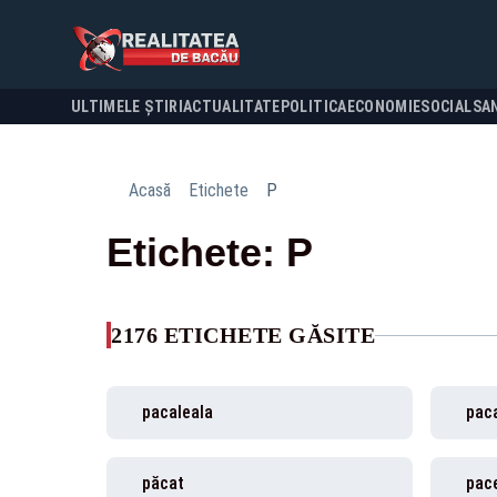
ULTIMELE ȘTIRI
ACTUALITATE
POLITICA
ECONOMIE
SOCIAL
SA
Acasă
Etichete
P
Etichete: P
2176 ETICHETE GĂSITE
pacaleala
paca
păcat
pac