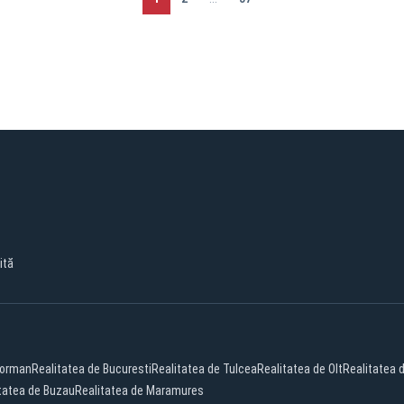
ită
eorman
Realitatea de Bucuresti
Realitatea de Tulcea
Realitatea de Olt
Realitatea d
tatea de Buzau
Realitatea de Maramures