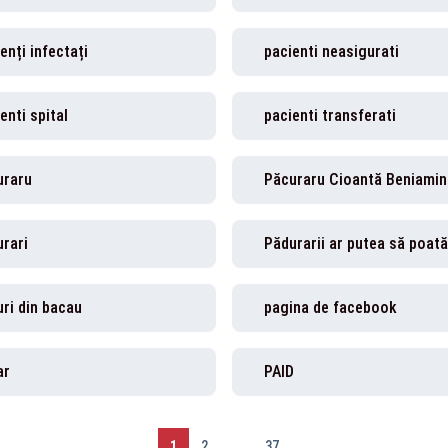
enți infectați
pacienti neasigurati
enti spital
pacienti transferati
uraru
Păcuraru Cioantă Beniamin
rari
ri din bacau
pagina de facebook
ar
PAID
1
2
...
37