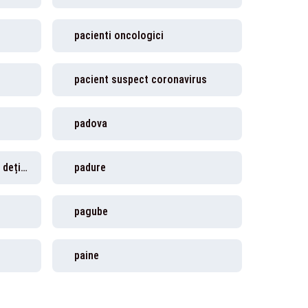
pacienti oncologici
pacient suspect coronavirus
padova
Pădurarii ar putea să poată deține arme letale
padure
pagube
paine