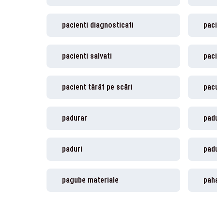
pacienti diagnosticati
paci
pacienti salvati
paci
pacient târât pe scări
pac
padurar
padu
paduri
padu
pagube materiale
pah