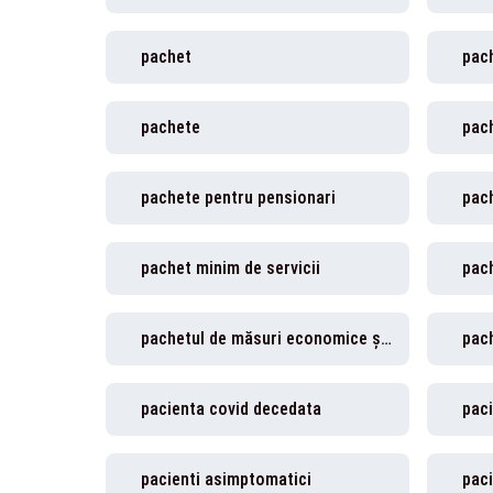
pachet
pach
pachete
pac
pachete pentru pensionari
pac
pachet minim de servicii
pac
pachetul de măsuri economice și sociale
pach
pacienta covid decedata
pac
pacienti asimptomatici
paci