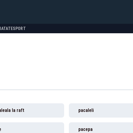
NATATE
SPORT
leala la raft
pacaleli
e
pacepa