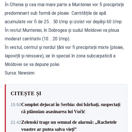
În Oltenia și cea mai mare parte a Munteniei vor fi precipitații
predominant sub formă de ploaie. Cantitățile de apă
acumulate vor fi de 25...50 l/mp și izolat vor depăși 60 l/mp.
În restul Munteniei, în Dobrogea și sudul Moldovei va ploua
moderat cantitativ (10...20 l/mp).
În vestul, centrul și nordul țării vor fi precipitații mixte (ploaie,
lapoviță și ninsoare), iar în special în zona subcarpatică a
Moldovei se va depune polei.
Sursa: Newsinn
CITEȘTE ȘI
Complot dejucat în Serbia: doi bărbați, suspectați
15:50
că plănuiau asasinarea lui Vučić
Zelenski trage un semnal de alarmă: „Rachetele
21:42
voastre ar putea salva vieți”