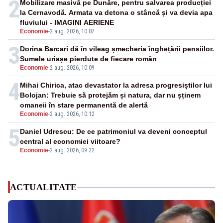
2
Mobilizare masivă pe Dunăre, pentru salvarea producției
la Cernavodă. Armata va detona o stâncă și va devia apa
fluviului - IMAGINI AERIENE
Economie
-
2 aug. 2026, 10:07
3
Dorina Barcari dă în vileag șmecheria înghețării pensiilor.
Sumele uriașe pierdute de fiecare român
Economie
-
2 aug. 2026, 10:09
4
Mihai Chirica, atac devastator la adresa progresiștilor lui
Bolojan: Trebuie să protejăm și natura, dar nu șținem
omaneii în stare permanentă de alertă
Economie
-
2 aug. 2026, 10:12
5
Daniel Udrescu: De ce patrimoniul va deveni conceptul
central al economiei viitoare?
Economie
-
2 aug. 2026, 09:22
ACTUALITATE