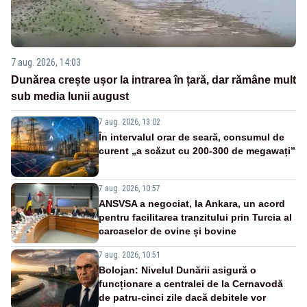
7 aug. 2026, 14:03
Dunărea crește ușor la intrarea în țară, dar rămâne mult
sub media lunii august
7 aug. 2026, 13:02
În intervalul orar de seară, consumul de
curent „a scăzut cu 200-300 de megawați”
7 aug. 2026, 10:57
ANSVSA a negociat, la Ankara, un acord
pentru facilitarea tranzitului prin Turcia al
carcaselor de ovine și bovine
7 aug. 2026, 10:51
Bolojan: Nivelul Dunării asigură o
funcționare a centralei de la Cernavodă
de patru-cinci zile dacă debitele vor