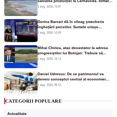
salvarea producției la Cernavodă. Armata
va detona o stâncă și va devia apa
2 aug. 2026, 10:07
fluviului - IMAGINI AERIENE
Dorina Barcari dă în vileag șmecheria
înghețării pensiilor. Sumele uriașe
pierdute de fiecare român
2 aug. 2026, 10:09
Mihai Chirica, atac devastator la adresa
progresiștilor lui Bolojan: Trebuie să
protejăm și natura, dar nu șținem omaneii
2 aug. 2026, 10:12
în stare permanentă de alertă
Daniel Udrescu: De ce patrimoniul va
deveni conceptul central al economiei
viitoare?
2 aug. 2026, 09:22
CATEGORII POPULARE
Actualitate