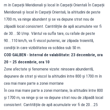
m în Carpații Meridionali și local în Carpații Orientali În Carpații
Meridionali și local în Carpații Orientali, la altitudini de peste
1700 m, va ninge abundent și se va depune strat nou de
zăpadă local consistent. Cantitățile de apă acumulate vor fi
de 30...50 l/mp. Vântul va sufla tare, cu rafale de peste
90...110 km/h, va fi viscol puternic, iar zăpada troienită,
condiții în care vizibilitatea va scădea sub 50 m.
COD GALBEN - Interval de valabilitate: 23 decembrie, ora
20 – 25 decembrie, ora 10
Zone afectate și fenomene vizate: ninsoare abundentă,
depunere de strat și viscol la altitudini între 800 și 1700 m în
cea mai mare parte a zonei montane
În cea mai mare parte a zonei montane, la altitudini între 800
și 1700 m, va ninge și se va depune strat nou de zăpadă local
consistent. Cantitățile de apă acumulate vor fi de 20...25