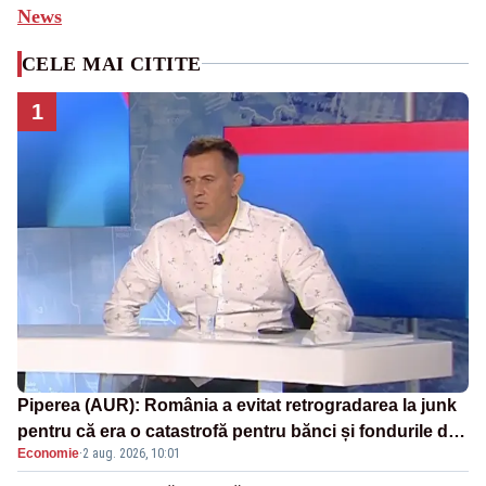
News
CELE MAI CITITE
1
Piperea (AUR): România a evitat retrogradarea la junk
pentru că era o catastrofă pentru bănci și fondurile de
Economie
·
2 aug. 2026, 10:01
pensii