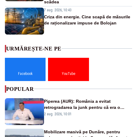
scădea
7 aug. 2026, 10:43
Criza din energie. Cine scapă de măsurile
de raționalizare impuse de Bolojan
URMĂREȘTE-NE PE
Facebook
YouTube
POPULAR
Piperea (AUR): România a evitat
retrogradarea la junk pentru că era o
catastrofă pentru bănci și fondurile de
2 aug. 2026, 10:01
pensii
Mobilizare masivă pe Dunăre, pentru