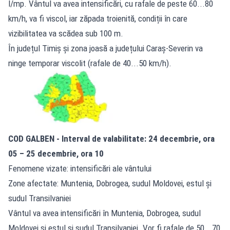
l/mp. Vântul va avea intensificări, cu rafale de peste 60...80
km/h, va fi viscol, iar zăpada troienită, condiții în care
vizibilitatea va scădea sub 100 m.
În județul Timiș și zona joasă a județului Caraș-Severin va
ninge temporar viscolit (rafale de 40...50 km/h).
COD GALBEN - Interval de valabilitate: 24 decembrie, ora
05 – 25 decembrie, ora 10
Fenomene vizate: intensificări ale vântului
Zone afectate: Muntenia, Dobrogea, sudul Moldovei, estul și
sudul Transilvaniei
Vântul va avea intensificări în Muntenia, Dobrogea, sudul
Moldovei și estul și sudul Transilvaniei. Vor fi rafale de 50...70