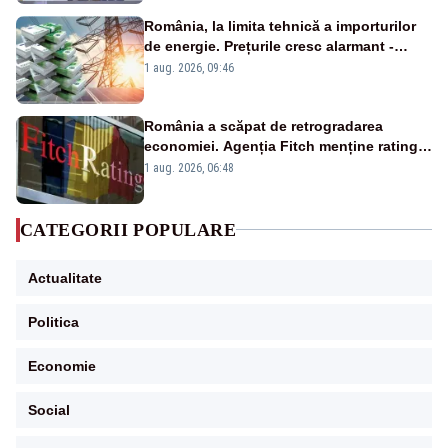
România, la limita tehnică a importurilor
de energie. Prețurile cresc alarmant -
Analiză Realitatea Plus
1 aug. 2026, 09:46
România a scăpat de retrogradarea
economiei. Agenția Fitch menține ratingul
„BBB-” cu perspectivă negativă
1 aug. 2026, 06:48
CATEGORII POPULARE
Actualitate
Politica
Economie
Social