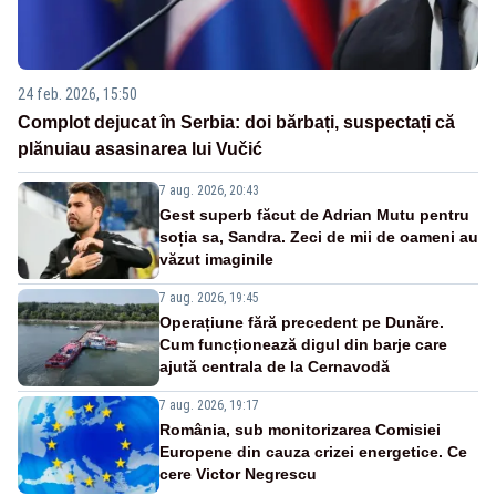
24 feb. 2026, 15:50
Complot dejucat în Serbia: doi bărbați, suspectați că
plănuiau asasinarea lui Vučić
7 aug. 2026, 20:43
Gest superb făcut de Adrian Mutu pentru
soția sa, Sandra. Zeci de mii de oameni au
văzut imaginile
7 aug. 2026, 19:45
Operațiune fără precedent pe Dunăre.
Cum funcționează digul din barje care
ajută centrala de la Cernavodă
7 aug. 2026, 19:17
România, sub monitorizarea Comisiei
Europene din cauza crizei energetice. Ce
cere Victor Negrescu