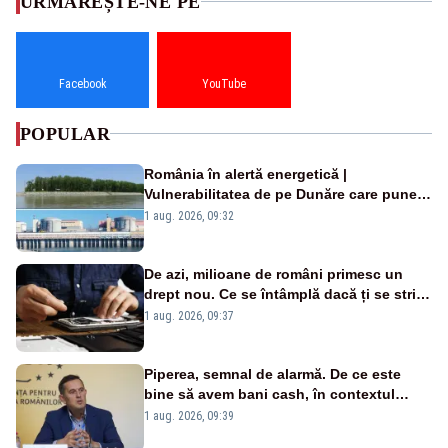
URMĂREȘTE-NE PE
Facebook
YouTube
POPULAR
România în alertă energetică |
Vulnerabilitatea de pe Dunăre care pune
în pericol Centrala Cernavodă era
1 aug. 2026, 09:32
cunoscută de pe vremea lui Ceaușescu
De azi, milioane de români primesc un
drept nou. Ce se întâmplă dacă ți se strică
un produs
1 aug. 2026, 09:37
Piperea, semnal de alarmă. De ce este
bine să avem bani cash, în contextul
alertei energetice?
1 aug. 2026, 09:39