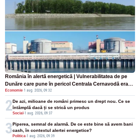
România în alertă energetică | Vulnerabilitatea de pe
Dunăre care pune în pericol Centrala Cernavodă era
Economie
·
1 aug. 2026, 09:32
cunoscută de pe vremea lui Ceaușescu
2
De azi, milioane de români primesc un drept nou. Ce se
întâmplă dacă ți se strică un produs
Social
-
1 aug. 2026, 09:37
3
Piperea, semnal de alarmă. De ce este bine să avem bani
cash, în contextul alertei energetice?
Politica
-
1 aug. 2026, 09:39