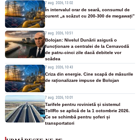
7 aug. 2026, 13:02
În intervalul orar de seară, consumul de
curent „a scăzut cu 200-300 de megawați”
7 aug. 2026, 10:51
Bolojan: Nivelul Dunării asigură o
funcționare a centralei de la Cernavodă
de patru-cinci zile dacă debitele vor
scădea
7 aug. 2026, 10:43
Criza din energie. Cine scapă de măsurile
de raționalizare impuse de Bolojan
7 aug. 2026, 10:01
Tarifele pentru rovinietă și sistemul
TollRo se aplică de la 1 octombrie 2026.
Ce se schimbă pentru șoferi și
transportatori