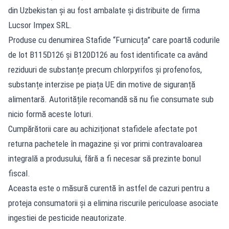
din Uzbekistan și au fost ambalate și distribuite de firma
Lucsor Impex SRL.
Produse cu denumirea Stafide “Furnicuța” care poartă codurile
de lot B115D126 și B120D126 au fost identificate ca având
reziduuri de substanțe precum chlorpyrifos și profenofos,
substanțe interzise pe piața UE din motive de siguranță
alimentară. Autoritățile recomandă să nu fie consumate sub
nicio formă aceste loturi.
Cumpărătorii care au achiziționat stafidele afectate pot
returna pachetele în magazine și vor primi contravaloarea
integrală a produsului, fără a fi necesar să prezinte bonul
fiscal.
Aceasta este o măsură curentă în astfel de cazuri pentru a
proteja consumatorii și a elimina riscurile periculoase asociate
ingestiei de pesticide neautorizate.