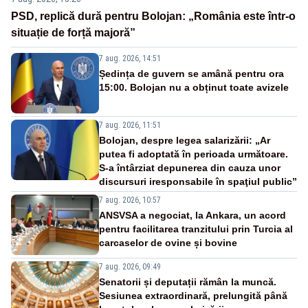
PSD, replică dură pentru Bolojan: „România este într-o
situație de forță majoră”
7 aug. 2026, 14:51
Ședința de guvern se amână pentru ora
15:00. Bolojan nu a obținut toate avizele
7 aug. 2026, 11:51
Bolojan, despre legea salarizării: „Ar
putea fi adoptată în perioada următoare.
S-a întârziat depunerea din cauza unor
discursuri iresponsabile în spaţiul public”
7 aug. 2026, 10:57
ANSVSA a negociat, la Ankara, un acord
pentru facilitarea tranzitului prin Turcia al
carcaselor de ovine și bovine
7 aug. 2026, 09:49
Senatorii și deputații rămân la muncă.
Sesiunea extraordinară, prelungită până