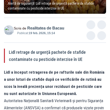
Alertă de siguranță: Lidl retrage de urgență pachete de stafide
contaminate cu pesticide interzise în UE
Realitatea de Bacau
Scris de
Publicat:
19 feb. 2026, 15:14
Lidl retrage de urgență pachete de stafide
contaminate cu pesticide interzise în UE
Lidl
a început retragerea de pe rafturile sale din România
a unor loturi de stafide după ce verificările de rutină au
scos la iveală prezența unor reziduuri de pesticide care
nu sunt autorizate în Uniunea Europeană.
Autoritatea Națională Sanitară Veterinară și pentru Siguranța
Alimentelor (ANSVSA) a confirmat că produsele vizate provin