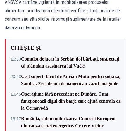
ANSVSA rămâne vigilentă în monitorizarea produselor
alimentare și îndeamnă clienții să verifice loturile înainte de
consum sau să solicite informații suplimentare de la retailer
dacă au nelămuriri.
CITEȘTE ȘI
Complot dejucat în Serbia: doi bărbați, suspectați
15:50
că plănuiau asasinarea lui Vučić
Gest superb făcut de Adrian Mutu pentru soția sa,
20:43
Sandra. Zeci de mii de oameni au văzut imaginile
Operațiune fără precedent pe Dunăre. Cum
19:45
funcționează digul din barje care ajută centrala de
la Cernavodă
România, sub monitorizarea Comisiei Europene
19:17
din cauza crizei energetice. Ce cere Victor