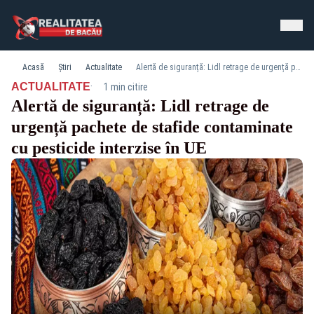
Acasă
Știri
Actualitate
Alertă de siguranță: Lidl retrage de urgență pachete de stafide contaminate cu pesticide interzise în UE
·
ACTUALITATE
1 min citire
Alertă de siguranță: Lidl retrage de
urgență pachete de stafide contaminate
cu pesticide interzise în UE