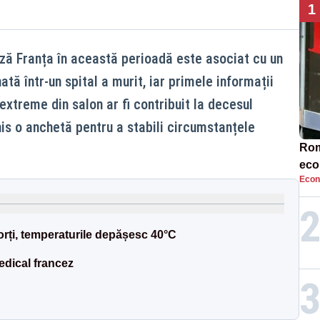
1
ză Franța în această perioadă este asociat cu un
tă într-un spital a murit, iar primele informații
extreme din salon ar fi contribuit la decesul
his o anchetă pentru a stabili circumstanțele
Rom
eco
Econ
rat
neg
orți, temperaturile depășesc 40°C
edical francez