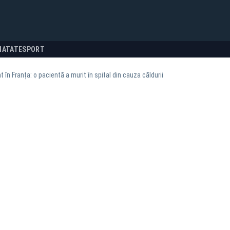
NATATE
SPORT
 în Franța: o pacientă a murit în spital din cauza căldurii