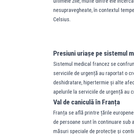
ultimele zile, multe dintre ele încer
nesupravegheate, în contextul temper
Celsius.
Presiuni uriașe pe sistemul m
Sistemul medical francez se confrunt
serviciile de urgență au raportat o c
deshidratare, hipertermie și alte afec
apelurile la serviciile de urgență au 
Val de caniculă în Franța
Franța se află printre țările europene
de persoane sunt în continuare sub av
măsuri speciale de protecție și cont