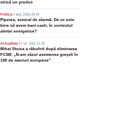
strică un produs
4
Politica
-
1 aug. 2026, 09:39
Piperea, semnal de alarmă. De ce este
bine să avem bani cash, în contextul
alertei energetice?
5
Actualitate
-
31 iul. 2026, 21:35
Mihai Stoica a răbufnit după eliminarea
FCSB: „N-am văzut asemenea greșeli în
190 de meciuri europene”