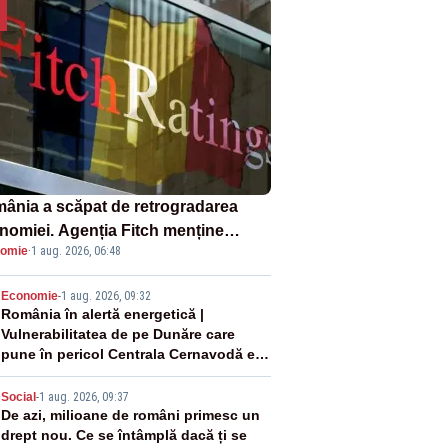
ânia a scăpat de retrogradarea
nomiei. Agenția Fitch menține
omie
·
1 aug. 2026, 06:48
ingul „BBB-” cu perspectivă
ativă
2
Economie
-
1 aug. 2026, 09:32
România în alertă energetică |
Vulnerabilitatea de pe Dunăre care
pune în pericol Centrala Cernavodă era
cunoscută de pe vremea lui Ceaușescu
3
Social
-
1 aug. 2026, 09:37
De azi, milioane de români primesc un
drept nou. Ce se întâmplă dacă ți se