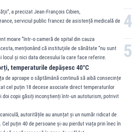
ăţii”, a precizat Jean-François Cibien,
ance, serviciul public francez de asistență medicală de
nt moare ”într-o cameră de spital din cauza
cesta, menționând că instituţiile de sănătate ”nu sunt
i locul şi nici data decesului la care face referire.
morți, temperaturile depășesc 40°C
nța de aproape o săptămână continuă să aibă consecințe
tat cel puțin 18 decese asociate direct temperaturilor
 doi copii găsiți inconștienți într-un autoturism, potrivit
aniculă, autoritățile au anunțat și un număr ridicat de
. Cel puțin 40 de persoane și-au pierdut viața prin înec în