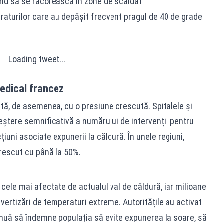
când să se răcorească în zone de scăldat
aturilor care au depășit frecvent pragul de 40 de grade
Loading tweet...
edical francez
ă, de asemenea, cu o presiune crescută. Spitalele și
reștere semnificativă a numărului de intervenții pentru
țiuni asociate expunerii la căldură. În unele regiuni,
crescut cu până la 50%.
 cele mai afectate de actualul val de căldură, iar milioane
ertizări de temperaturi extreme. Autoritățile au activat
inuă să îndemne populația să evite expunerea la soare, să