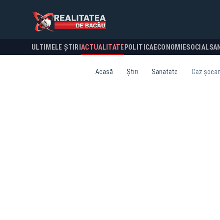
ULTIMELE ȘTIRI
ACTUALITATE
POLITICA
ECONOMIE
SOCIAL
SA
Acasă
Știri
Sanatate
Caz șocant