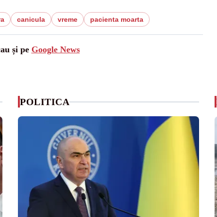
ra
canicula
vreme
pacienta moarta
cau și pe
Google News
POLITICA