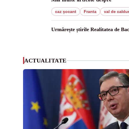
caz șocant
Franta
val de caldu
Urmărește știrile Realitatea de Ba
ACTUALITATE