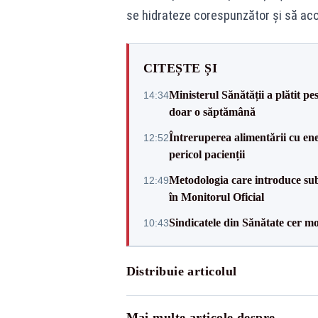
se hidrateze corespunzător și să aco
CITEȘTE ȘI
Ministerul Sănătății a plătit pe
14:34
doar o săptămână
Întreruperea alimentării cu ene
12:52
pericol pacienții
Metodologia care introduce sub
12:49
în Monitorul Oficial
Sindicatele din Sănătate cer mo
10:43
Distribuie articolul
Mai multe articole despre