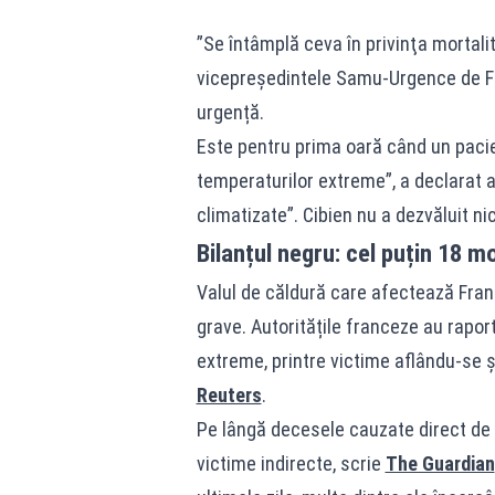
”Se întâmplă ceva în privinţa mortalit
vicepreşedintele Samu-Urgence de Fr
urgență.
Este pentru prima oară când un pacie
temperaturilor extreme”, a declarat a
climatizate”. Cibien nu a dezvăluit nic
Bilanțul negru: cel puțin 18 
Valul de căldură care afectează Fra
grave. Autoritățile franceze au rapor
extreme, printre victime aflându-se și
Reuters
.
Pe lângă decesele cauzate direct de c
victime indirecte, scrie
The Guardian