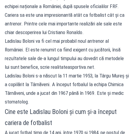
echipei naționale a României, după spusele oficialilor FRF.
Cariera sa este una impresionantă atât ca fotbalist cât și ca
antrenor. Printre cele mai importante realizări ale sale este
chiar descoperirea lui Cristiano Ronaldo.
Ladislau Boloni va fi cel mai probabil noul antrenor al
României. El este renumit ca fiind exigent cu jucătorii, însă
rezultatele sale de-a lungul timpului au dovedit că metodele
lui sunt benefice, scrie realitateasportiva.net.
Ladislau Boloni s-a născut la 11 martie 1953, la Târgu Mureş şi
a copilărit la Târnăveni. A început fotbalul la echipa Chimica
Târnăveni, unde a jucat din 1967 până în 1969. Este şi medic
stomatolog.
Cine este Ladislau Boloni și cum și-a început
cariera de fotbalist
A jucat fotbal timp de 14 ani, între 1970 şi 1984, pe postul de