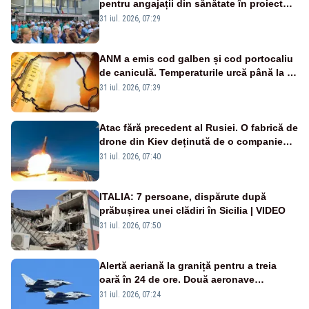
pentru angajații din sănătate în proiectul
Legii salarizării
31 iul. 2026, 07:29
ANM a emis cod galben și cod portocaliu
de caniculă. Temperaturile urcă până la 38
de grade, iar nopțile devin tropicale
31 iul. 2026, 07:39
Atac fără precedent al Rusiei. O fabrică de
drone din Kiev deținută de o companie
americană, distrusă de o rachetă
31 iul. 2026, 07:40
rusească
ITALIA: 7 persoane, dispărute după
prăbușirea unei clădiri în Sicilia | VIDEO
31 iul. 2026, 07:50
Alertă aeriană la graniță pentru a treia
oară în 24 de ore. Două aeronave
Eurofighter britanice au fost ridicate de la
31 iul. 2026, 07:24
sol