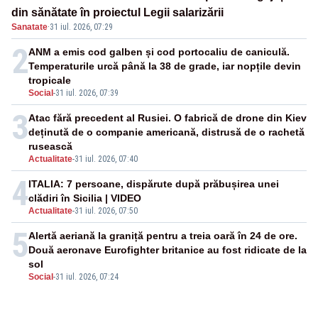
din sănătate în proiectul Legii salarizării
Sanatate
·
31 iul. 2026, 07:29
2
ANM a emis cod galben și cod portocaliu de caniculă.
Temperaturile urcă până la 38 de grade, iar nopțile devin
tropicale
Social
-
31 iul. 2026, 07:39
3
Atac fără precedent al Rusiei. O fabrică de drone din Kiev
deținută de o companie americană, distrusă de o rachetă
rusească
Actualitate
-
31 iul. 2026, 07:40
4
ITALIA: 7 persoane, dispărute după prăbușirea unei
clădiri în Sicilia | VIDEO
Actualitate
-
31 iul. 2026, 07:50
5
Alertă aeriană la graniță pentru a treia oară în 24 de ore.
Două aeronave Eurofighter britanice au fost ridicate de la
sol
Social
-
31 iul. 2026, 07:24