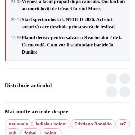
Vremea a făcut prăpăd după caniculă. Doi bărbați
21:39
au murit loviți de trăsnet în râul Mureș
Start spectaculos la UNTOLD 2026. Artistul-
20:17
surpriză care deschide prima seară de festival
Planul decisiv pentru salvarea Reactorului 2 de la
19:56
Cernavodă. Cum vor fi scufundate barjele în
Dunăre
Distribuie articolul
Mai multe articole despre
nationala
ladislau boloni
Cristiano Ronaldo
cr7
cub
fotbal
boloni