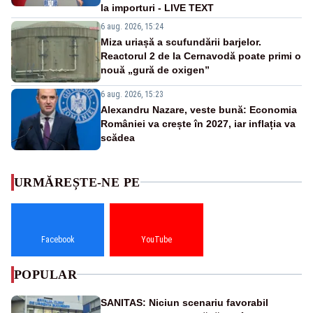
la importuri - LIVE TEXT
6 aug. 2026, 15:24
Miza uriașă a scufundării barjelor.
Reactorul 2 de la Cernavodă poate primi o
nouă „gură de oxigen”
6 aug. 2026, 15:23
Alexandru Nazare, veste bună: Economia
României va crește în 2027, iar inflația va
scădea
URMĂREȘTE-NE PE
Facebook
YouTube
POPULAR
SANITAS: Niciun scenariu favorabil