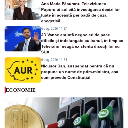
Ana Maria Păcuraru: Televiziunea
Poporului solicită investigarea deciziilor
luate în această perioadă de criză
enegetică
6 aug. 2026, 11:27
JD Vance anunță negocieri de pace
dificile și îndelungate cu Iranul, în timp ce
Teheranul neagă existența discuțiilor cu
SUA
6 aug. 2026, 11:24
Nicușor Dan, suspendat pentru că nu
propune un nume de prim-ministru, așa
cum prevede Constituția!
ECONOMIE