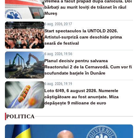
Vremea a făcut prăpăd după caniculă. Doi
bărbați au murit loviți de trăsnet în râul
Mureș
6 aug. 2026, 20:17
Start spectaculos la UNTOLD 2026.
Artistul-surpriză care deschide prima
seară de festival
6 aug. 2026, 19:56
Planul decisiv pentru salvarea
Reactorului 2 de la Cernavodă. Cum vor fi
scufundate barjele în Dunăre
6 aug. 2026, 19:19
Loto 6/49, 6 august 2026. Numerele
câștigătoare au fost anunțate. Miza
depășește 9 milioane de euro
POLITICA