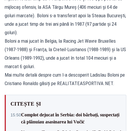
mijlocaş ofensiv, la ASA Târgu Mureş (406 meciuri şi 64 de
goluri marcate). Boloni s-a transferat apoi la Steaua Bucureşti,
unde a jucat timp de trei ani până în 1987 (97 partide şi 24
goluri).
Boloni a mai jucat în Belgia, la Racing Jet Wavre Bruxelles
(1987-1988) şi Franţa, la Creteil-Lusitanos (1988-1989) şi la US
Orleans (1989-1992), unde a jucat în total 104 meciuri şi a
marcat 6 goluri.
Mai multe detalii despre cum l-a descoperit Ladislau Boloni pe
Cristiano Ronaldo găsiți pe REALITATEASPORTIVA.NET.
CITEȘTE ȘI
Complot dejucat în Serbia: doi bărbați, suspectați
15:50
că plănuiau asasinarea lui Vučić