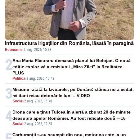
Infrastructura irigațiilor din România, lăsată în paragină
Economie
·
2 aug. 2026, 15:38
2
Ana Maria Păcuraru demască planul lui Bolojan. O nouă
ediție explozivă a emisiunii „Miza Zilei” la Realitatea
PLUS
Politica
-
2 aug. 2026, 15:42
3
Misiune ratată la Izvoarele, pe Dunăre: stânca nu a cedat,
militarii reiau detonările luni – VIDEO
Social
-
2 aug. 2026, 15:48
4
Drona care a ținut Tulcea în alertă a zburat 20 de minute
deasupra apelor României. Au fost ridicate două F-16
Social
-
2 aug. 2026, 19:28
5
Carburanții s-au scumpit din nou, motorina este la un