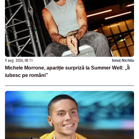
9 aug. 2026, 08:11
Ionuț Nichita
Michele Morrone, apariție surpriză la Summer Well: „Îi
iubesc pe români”