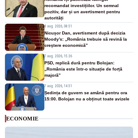
recomandat investițiilor. Un semnal
pozitiv, dar și un avertisment pentru
autorități
8 aug. 2026, 08:51
Nicușor Dan, avertisment după decizia
Moody’s: „România trebuie să revină la
creștere economică”
7 aug. 2026, 15:26
PSD, replică dură pentru Bolojan:
„România este într-o situație de forță
majoră”
7 aug. 2026, 14:51
Ședința de guvern se amână pentru ora
15:00. Bolojan nu a obținut toate avizele
ECONOMIE