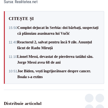
Sursa: Realitatea.net
CITEȘTE ȘI
Complot dejucat în Serbia: doi bărbați, suspectați
15:50
că plănuiau asasinarea lui Vučić
Reactorul 2, salvat pentru încă 9 zile. Anunțul
11:40
făcut de Radu Miruță
Lionel Messi, devastat de pierderea tatălui său.
11:10
Jorge Messi avea 68 de ani
Joe Biden, vești îngrijorătoare despre cancer.
10:51
Boala s-a extins
Distribuie articolul