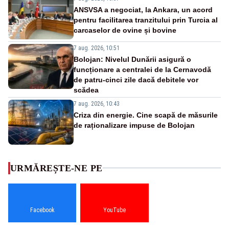
ANSVSA a negociat, la Ankara, un acord
pentru facilitarea tranzitului prin Turcia al
carcaselor de ovine și bovine
7 aug. 2026, 10:51
Bolojan: Nivelul Dunării asigură o
funcționare a centralei de la Cernavodă
de patru-cinci zile dacă debitele vor
scădea
7 aug. 2026, 10:43
Criza din energie. Cine scapă de măsurile
de raționalizare impuse de Bolojan
URMĂREȘTE-NE PE
Facebook
YouTube