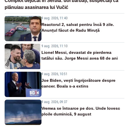
Complot dejucat în Serbia: doi bărbați, suspectați că
plănuiau asasinarea lui Vučić
9 aug. 2026, 11:40
Reactorul 2, salvat pentru încă 9 zile.
Anunțul făcut de Radu Miruță
9 aug. 2026, 11:10
Lionel Messi, devastat de pierderea
tatălui său. Jorge Messi avea 68 de ani
9 aug. 2026, 10:51
Joe Biden, vești îngrijorătoare despre
cancer. Boala s-a extins
9 aug. 2026, 09:37
Vremea se întoarce pe dos. Unde lovesc
ploile duminică, 9 august