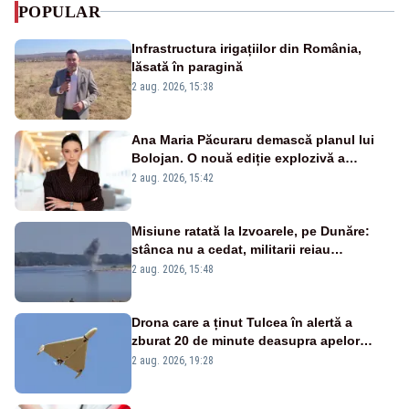
POPULAR
Infrastructura irigațiilor din România,
lăsată în paragină
2 aug. 2026, 15:38
Ana Maria Păcuraru demască planul lui
Bolojan. O nouă ediție explozivă a
emisiunii „Miza Zilei” la Realitatea PLUS
2 aug. 2026, 15:42
Misiune ratată la Izvoarele, pe Dunăre:
stânca nu a cedat, militarii reiau
detonările luni – VIDEO
2 aug. 2026, 15:48
Drona care a ținut Tulcea în alertă a
zburat 20 de minute deasupra apelor
României. Au fost ridicate două F-16
2 aug. 2026, 19:28