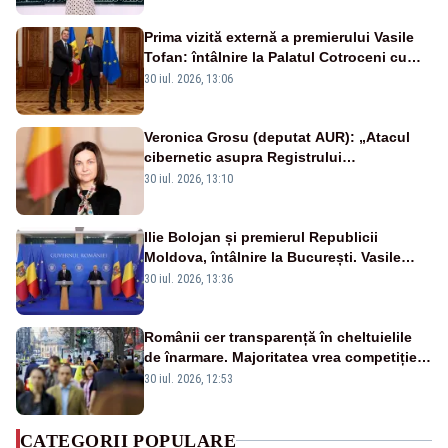
Prima vizită externă a premierului Vasile
Tofan: întâlnire la Palatul Cotroceni cu
președintele Nicușor Dan
30 iul. 2026, 13:06
Veronica Grosu (deputat AUR): „Atacul
cibernetic asupra Registrului
Proprietăților transmite un semnal de
30 iul. 2026, 13:10
neîncredere investitorilor”
Ilie Bolojan și premierul Republicii
Moldova, întâlnire la București. Vasile
Tofan, primit cu onoruri militare
30 iul. 2026, 13:36
Românii cer transparență în cheltuielile
de înarmare. Majoritatea vrea competiție
reală și industrie locală – SONDAJ
30 iul. 2026, 12:53
CATEGORII POPULARE