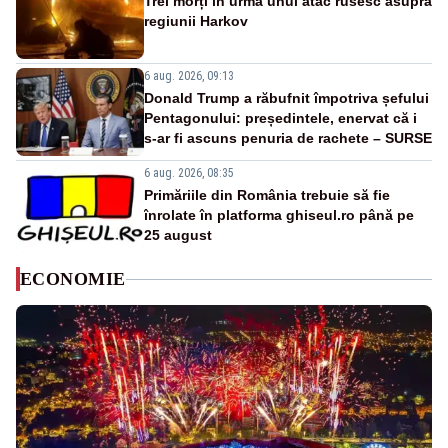
Trei morți în urma unui atac rusesc asupra
regiunii Harkov
6 aug. 2026, 09:13
Donald Trump a răbufnit împotriva șefului
Pentagonului: președintele, enervat că i
s-ar fi ascuns penuria de rachete – SURSE
6 aug. 2026, 08:35
Primăriile din România trebuie să fie
înrolate în platforma ghiseul.ro până pe
25 august
ECONOMIE