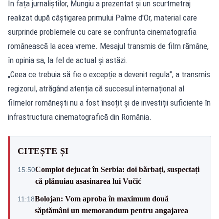
În fața jurnaliștilor, Mungiu a prezentat și un scurtmetraj
realizat după câștigarea primului Palme d'Or, material care
surprinde problemele cu care se confrunta cinematografia
românească la acea vreme. Mesajul transmis de film rămâne,
în opinia sa, la fel de actual și astăzi.
„Ceea ce trebuia să fie o excepție a devenit regula”, a transmis
regizorul, atrăgând atenția că succesul internațional al
filmelor românești nu a fost însoțit și de investiții suficiente în
infrastructura cinematografică din România.
CITEȘTE ȘI
Complot dejucat în Serbia: doi bărbați, suspectați
15:50
că plănuiau asasinarea lui Vučić
Bolojan: Vom aproba în maximum două
11:18
săptămâni un memorandum pentru angajarea