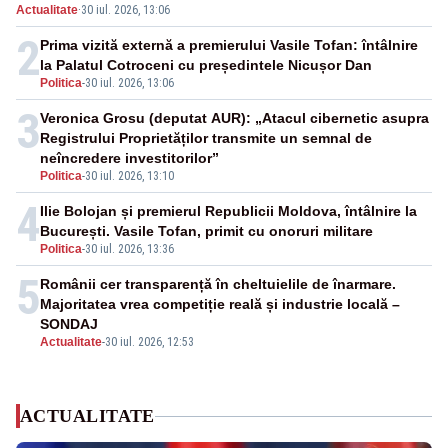
Actualitate
·
30 iul. 2026, 13:06
achiziții și un echilibru între partenerii externi
2
Prima vizită externă a premierului Vasile Tofan: întâlnire
la Palatul Cotroceni cu președintele Nicușor Dan
Politica
-
30 iul. 2026, 13:06
3
Veronica Grosu (deputat AUR): „Atacul cibernetic asupra
Registrului Proprietăților transmite un semnal de
neîncredere investitorilor”
Politica
-
30 iul. 2026, 13:10
4
Ilie Bolojan și premierul Republicii Moldova, întâlnire la
București. Vasile Tofan, primit cu onoruri militare
Politica
-
30 iul. 2026, 13:36
5
Românii cer transparență în cheltuielile de înarmare.
Majoritatea vrea competiție reală și industrie locală –
SONDAJ
Actualitate
-
30 iul. 2026, 12:53
ACTUALITATE