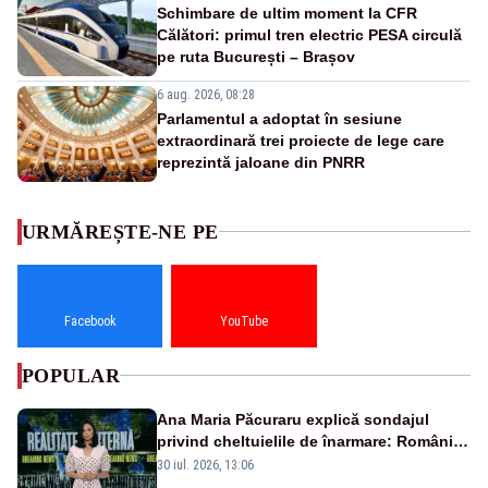
Schimbare de ultim moment la CFR
Călători: primul tren electric PESA circulă
pe ruta București – Brașov
6 aug. 2026, 08:28
Parlamentul a adoptat în sesiune
extraordinară trei proiecte de lege care
reprezintă jaloane din PNRR
URMĂREȘTE-NE PE
Facebook
YouTube
POPULAR
Ana Maria Păcuraru explică sondajul
privind cheltuielile de înarmare: Românii
cer transparență în achiziții și un echilibru
30 iul. 2026, 13:06
între partenerii externi