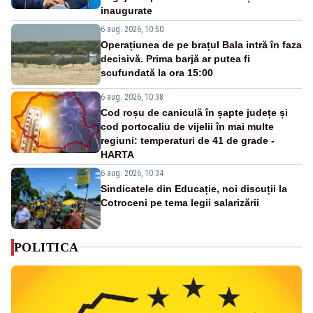
inaugurate
6 aug. 2026, 10:50
Operațiunea de pe brațul Bala intră în faza
decisivă. Prima barjă ar putea fi
scufundată la ora 15:00
6 aug. 2026, 10:38
Cod roșu de caniculă în șapte județe și
cod portocaliu de vijelii în mai multe
regiuni: temperaturi de 41 de grade -
HARTA
6 aug. 2026, 10:34
Sindicatele din Educație, noi discuții la
Cotroceni pe tema legii salarizării
POLITICA