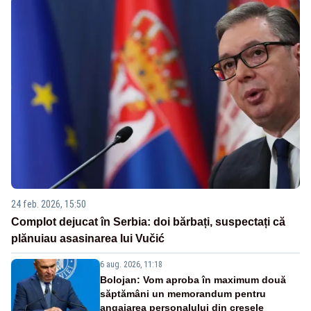
24 feb. 2026, 15:50
Complot dejucat în Serbia: doi bărbați, suspectați că
plănuiau asasinarea lui Vučić
6 aug. 2026, 11:18
Bolojan: Vom aproba în maximum două
săptămâni un memorandum pentru
angajarea personalului din creșele