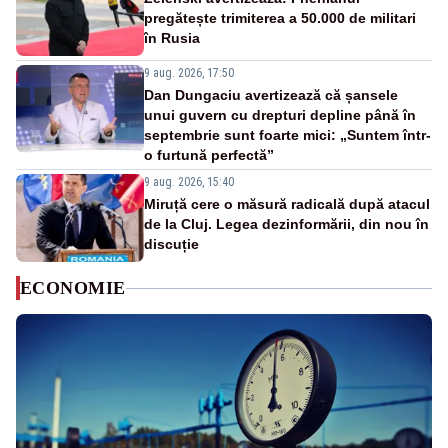
pregătește trimiterea a 50.000 de militari
în Rusia
9 aug. 2026, 17:50
Dan Dungaciu avertizează că șansele
unui guvern cu drepturi depline până în
septembrie sunt foarte mici: „Suntem într-
o furtună perfectă”
9 aug. 2026, 15:40
Miruță cere o măsură radicală după atacul
de la Cluj. Legea dezinformării, din nou în
discuție
ECONOMIE