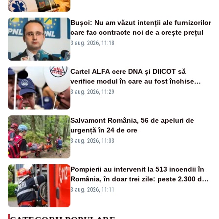
verificate și puncte de apă în spațiile
publice
Bușoi: Nu am văzut intenții ale furnizorilor
care fac contracte noi de a crește prețul
3 aug. 2026, 11:18
Cartel ALFA cere DNA și DIICOT să
verifice modul în care au fost închise
centralele pe cărbune
3 aug. 2026, 11:29
Salvamont România, 56 de apeluri de
urgență în 24 de ore
3 aug. 2026, 11:33
Pompierii au intervenit la 513 incendii în
România, în doar trei zile: peste 2.300 de
hectare de teren au fost afectate
3 aug. 2026, 11:11