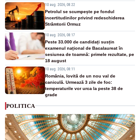
10 aug. 2026, 08:22
Petrolul se scumpește pe fondul
incertitudinilor privind redeschiderea
Strâmtorii Ormuz
10 aug. 2026, 08:17
Peste 33.000 de candidați susțin
examenul național de Bacalaureat în
sesiunea de toamnă: primele rezultate, pe
18 august
10 aug. 2026, 08:11
România, lovită de un nou val de
caniculă. Urmează 3 zile de foc:
temperaturile vor urca la peste 38 de
grade
POLITICA