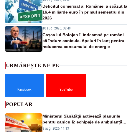
Deficitul comercial al României a scăzut la
16,4 miliarde euro în primul semestru din
2026
10 aug. 2026, 08:49
Gașca lui Bolojan îi îndeamnă pe români
să îndure canicula. Apeluri în lanț pentru
reducerea consumului de energie
URMĂREȘTE-NE PE
Facebook
YouTube
POPULAR
Ministerul Sănătății activează planurile
pentru caniculă: echipaje de ambulanță
suplimentate, stocuri de medicamente
3 aug. 2026, 11:13