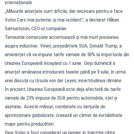
internaționale.
„Măsurile anunțate sunt dificile, dar necesare pentru a face
Volvo Cars mai puternic și mai rezilient”, a declarat Håkan
Samuelsson, CEO-ul companiei.
Tensiunile comerciale accentuează și mai mult presiunea
asupra industriei. Vineri, președintele SUA, Donald Trump, a
amenințat că va impune tarife vamale de 50% la importurile din
Uniunea Europeană începând cu 1 iunie. Deși duminică a
anunțat amânarea introducerii taxelor până pe 9 iulie, în urma
unei discuții cu Ursula von der Leyen, incertitudinea rămâne.
În prezent, Uniunea Europeană este deja afectată de tarife
vamale de 25% impuse de SUA pentru automobile, oțel și
aluminiu. Aceste măsuri, combinate cu lanțurile de
aprovizionare globalizate, creează un climat de instabilitate
major pentru producători.
Deși Volvo a fost considerat un pionier în tranziția către