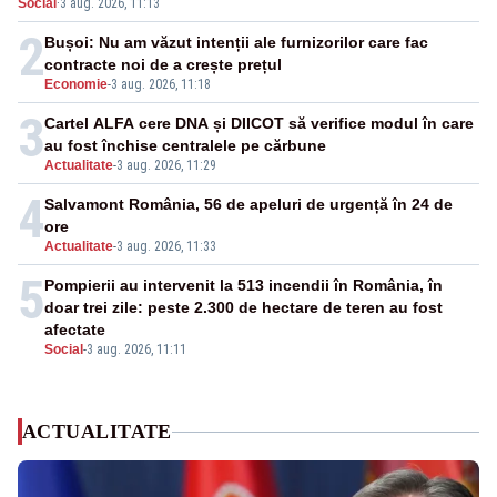
Social
·
3 aug. 2026, 11:13
medicamente verificate și puncte de apă în spațiile
publice
2
Bușoi: Nu am văzut intenții ale furnizorilor care fac
contracte noi de a crește prețul
Economie
-
3 aug. 2026, 11:18
3
Cartel ALFA cere DNA și DIICOT să verifice modul în care
au fost închise centralele pe cărbune
Actualitate
-
3 aug. 2026, 11:29
4
Salvamont România, 56 de apeluri de urgență în 24 de
ore
Actualitate
-
3 aug. 2026, 11:33
5
Pompierii au intervenit la 513 incendii în România, în
doar trei zile: peste 2.300 de hectare de teren au fost
afectate
Social
-
3 aug. 2026, 11:11
ACTUALITATE