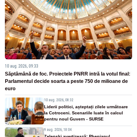
10 aug. 2026, 09:33
Săptămână de foc. Proiectele PNRR intră la votul final:
Parlamentul decide soarta a peste 750 de milioane de
euro
10 aug. 2026, 08:32
Liderii politici, așteptați zilele următoare
la Cotroceni. Scenariile luate în calcul
pentru noul Guvern - SURSE
9 aug. 2026, 18:04
Zelenski avertizează: Phenianul