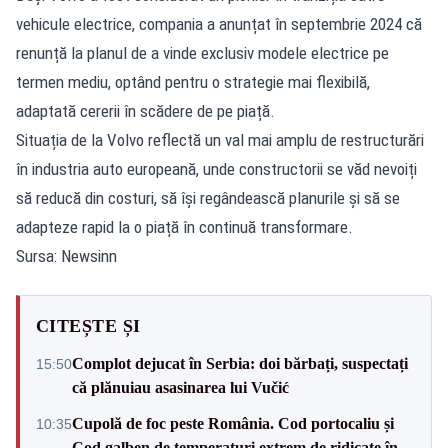
vehicule electrice, compania a anunțat în septembrie 2024 că
renunță la planul de a vinde exclusiv modele electrice pe
termen mediu, optând pentru o strategie mai flexibilă,
adaptată cererii în scădere de pe piață.
Situația de la Volvo reflectă un val mai amplu de restructurări
în industria auto europeană, unde constructorii se văd nevoiți
să reducă din costuri, să își regândească planurile și să se
adapteze rapid la o piață în continuă transformare.
Sursa: Newsinn
CITEȘTE ȘI
Complot dejucat în Serbia: doi bărbați, suspectați
15:50
că plănuiau asasinarea lui Vučić
Cupolă de foc peste România. Cod portocaliu și
10:35
Cod galben de temperaturi extrem de ridicate în