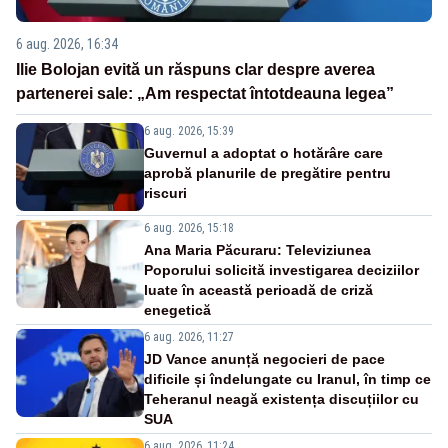
6 aug. 2026, 16:34
Ilie Bolojan evită un răspuns clar despre averea
partenerei sale: „Am respectat întotdeauna legea”
6 aug. 2026, 15:39
Guvernul a adoptat o hotărâre care
aprobă planurile de pregătire pentru
riscuri
6 aug. 2026, 15:18
Ana Maria Păcuraru: Televiziunea
Poporului solicită investigarea deciziilor
luate în această perioadă de criză
enegetică
6 aug. 2026, 11:27
JD Vance anunță negocieri de pace
dificile și îndelungate cu Iranul, în timp ce
Teheranul neagă existența discuțiilor cu
SUA
6 aug. 2026, 11:24