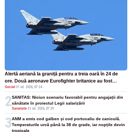
Alertă aeriană la graniță pentru a treia oară în 24 de
ore. Două aeronave Eurofighter britanice au fost
Social
·
31 iul. 2026, 07:24
ridicate de la sol
2
SANITAS: Niciun scenariu favorabil pentru angajații din
sănătate în proiectul Legii salarizării
Sanatate
-
31 iul. 2026, 07:29
3
ANM a emis cod galben și cod portocaliu de caniculă.
Temperaturile urcă până la 38 de grade, iar nopțile devin
tropicale