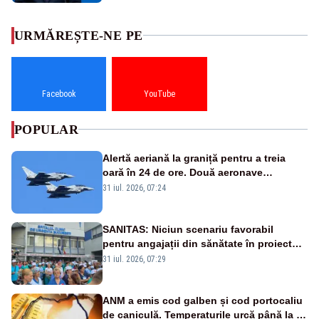
URMĂREȘTE-NE PE
Facebook
YouTube
POPULAR
Alertă aeriană la graniță pentru a treia
oară în 24 de ore. Două aeronave
Eurofighter britanice au fost ridicate de la
31 iul. 2026, 07:24
sol
SANITAS: Niciun scenariu favorabil
pentru angajații din sănătate în proiectul
Legii salarizării
31 iul. 2026, 07:29
ANM a emis cod galben și cod portocaliu
de caniculă. Temperaturile urcă până la 38