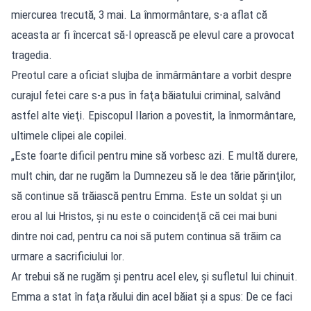
miercurea trecută, 3 mai. La înmormântare, s-a aflat că
aceasta ar fi încercat să-l oprească pe elevul care a provocat
tragedia.
Preotul care a oficiat slujba de înmârmântare a vorbit despre
curajul fetei care s-a pus în faţa băiatului criminal, salvând
astfel alte vieţi. Episcopul Ilarion a povestit, la înmormântare,
ultimele clipei ale copilei.
„Este foarte dificil pentru mine să vorbesc azi. E multă durere,
mult chin, dar ne rugăm la Dumnezeu să le dea tărie părinţilor,
să continue să trăiască pentru Emma. Este un soldat şi un
erou al lui Hristos, şi nu este o coincidenţă că cei mai buni
dintre noi cad, pentru ca noi să putem continua să trăim ca
urmare a sacrificiului lor.
Ar trebui să ne rugăm şi pentru acel elev, şi sufletul lui chinuit.
Emma a stat în faţa răului din acel băiat şi a spus: De ce faci