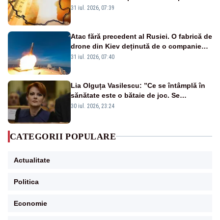
de grade, iar nopțile devin tropicale
31 iul. 2026, 07:39
Atac fără precedent al Rusiei. O fabrică de
drone din Kiev deținută de o companie
americană, distrusă de o rachetă
31 iul. 2026, 07:40
rusească
Lia Olguța Vasilescu: ”Ce se întâmplă în
sănătate este o bătaie de joc. Se
guvernează extraordinar de prost”
30 iul. 2026, 23:24
CATEGORII POPULARE
Actualitate
Politica
Economie