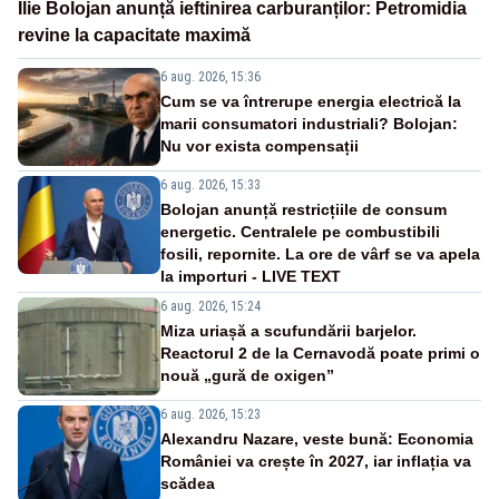
Ilie Bolojan anunță ieftinirea carburanților: Petromidia
revine la capacitate maximă
6 aug. 2026, 15:36
Cum se va întrerupe energia electrică la
marii consumatori industriali? Bolojan:
Nu vor exista compensații
6 aug. 2026, 15:33
Bolojan anunță restricțiile de consum
energetic. Centralele pe combustibili
fosili, repornite. La ore de vârf se va apela
la importuri - LIVE TEXT
6 aug. 2026, 15:24
Miza uriașă a scufundării barjelor.
Reactorul 2 de la Cernavodă poate primi o
nouă „gură de oxigen”
6 aug. 2026, 15:23
Alexandru Nazare, veste bună: Economia
României va crește în 2027, iar inflația va
scădea