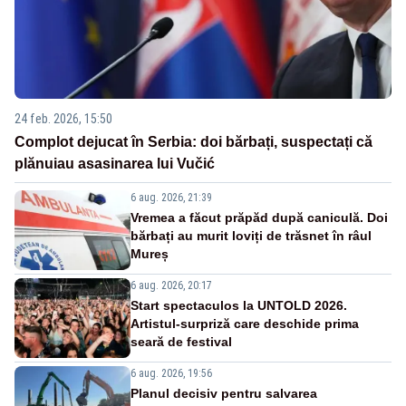
24 feb. 2026, 15:50
Complot dejucat în Serbia: doi bărbați, suspectați că
plănuiau asasinarea lui Vučić
6 aug. 2026, 21:39
Vremea a făcut prăpăd după caniculă. Doi
bărbați au murit loviți de trăsnet în râul
Mureș
6 aug. 2026, 20:17
Start spectaculos la UNTOLD 2026.
Artistul-surpriză care deschide prima
seară de festival
6 aug. 2026, 19:56
Planul decisiv pentru salvarea