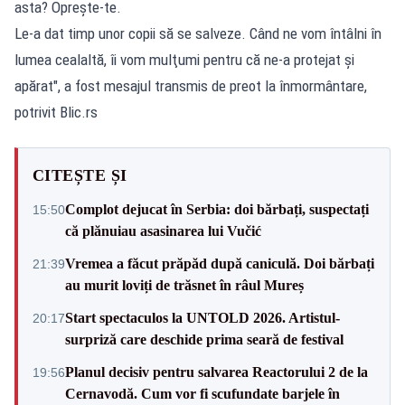
asta? Opreşte-te.
Le-a dat timp unor copii să se salveze. Când ne vom întâlni în
lumea cealaltă, îi vom mulţumi pentru că ne-a protejat şi
apărat", a fost mesajul transmis de preot la înmormântare,
potrivit Blic.rs
CITEȘTE ȘI
Complot dejucat în Serbia: doi bărbați, suspectați
15:50
că plănuiau asasinarea lui Vučić
Vremea a făcut prăpăd după caniculă. Doi bărbați
21:39
au murit loviți de trăsnet în râul Mureș
Start spectaculos la UNTOLD 2026. Artistul-
20:17
surpriză care deschide prima seară de festival
Planul decisiv pentru salvarea Reactorului 2 de la
19:56
Cernavodă. Cum vor fi scufundate barjele în