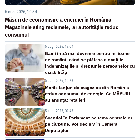
5 aug. 2026, 19:54
Măsuri de economisire a energiei în România.
Magazinele sting reclamele, iar autoritățile reduc
consumul
5 aug. 2026, 15:03
Banii intră mai devreme pentru milioane
de români: când se plătesc alocațiile,
indemnizațiile și drepturile persoanelor cu
dizabilități
5 aug. 2026, 10:29
Marile lanțuri de magazine din România
reduc consumul de energie. Ce MĂSURI
au anunțat retailerii
5 aug. 2026, 09:46
Scandal în Parlament pe tema centralelor
pe cărbune. Vot decisiv în Camera
Deputaților