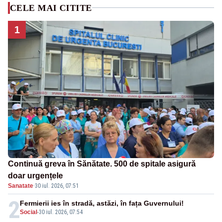
CELE MAI CITITE
1
Continuă greva în Sănătate. 500 de spitale asigură
doar urgențele
Sanatate
·
30 iul. 2026, 07:51
2
Fermierii ies în stradă, astăzi, în fața Guvernului!
Social
-
30 iul. 2026, 07:54