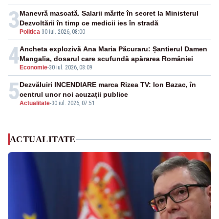
3
Manevră mascată. Salarii mărite în secret la Ministerul
Dezvoltării în timp ce medicii ies în stradă
Politica
-
30 iul. 2026, 08:00
4
Ancheta explozivă Ana Maria Păcuraru: Șantierul Damen
Mangalia, dosarul care scufundă apărarea României
Economie
-
30 iul. 2026, 08:09
5
Dezvăluiri INCENDIARE marca Rizea TV: Ion Bazac, în
centrul unor noi acuzații publice
Actualitate
-
30 iul. 2026, 07:51
ACTUALITATE