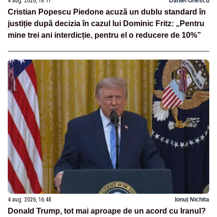
4 aug. 2026, 18:17
Daniel Onescu
Cristian Popescu Piedone acuză un dublu standard în
justiție după decizia în cazul lui Dominic Fritz: „Pentru
mine trei ani interdicție, pentru el o reducere de 10%”
4 aug. 2026, 16:48
Ionuț Nichita
Donald Trump, tot mai aproape de un acord cu Iranul?