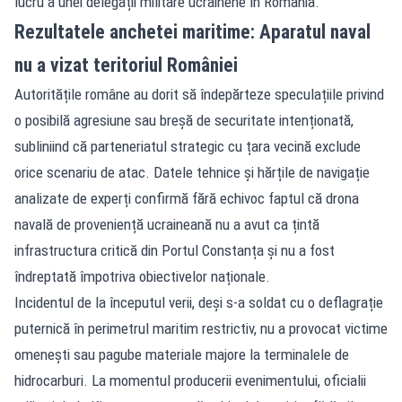
lucru a unei delegații militare ucrainene în România.
Rezultatele anchetei maritime: Aparatul naval
nu a vizat teritoriul României
Autoritățile române au dorit să îndepărteze speculațiile privind
o posibilă agresiune sau breșă de securitate intenționată,
subliniind că parteneriatul strategic cu țara vecină exclude
orice scenariu de atac. Datele tehnice și hărțile de navigație
analizate de experți confirmă fără echivoc faptul că drona
navală de proveniență ucraineană nu a avut ca țintă
infrastructura critică din Portul Constanța și nu a fost
îndreptată împotriva obiectivelor naționale.
Incidentul de la începutul verii, deși s-a soldat cu o deflagrație
puternică în perimetrul maritim restrictiv, nu a provocat victime
omenești sau pagube materiale majore la terminalele de
hidrocarburi. La momentul producerii evenimentului, oficialii