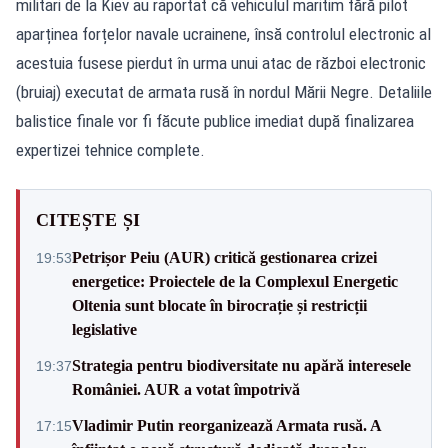
militari de la Kiev au raportat că vehiculul maritim fără pilot
aparținea forțelor navale ucrainene, însă controlul electronic al
acestuia fusese pierdut în urma unui atac de război electronic
(bruiaj) executat de armata rusă în nordul Mării Negre. Detaliile
balistice finale vor fi făcute publice imediat după finalizarea
expertizei tehnice complete.
CITEȘTE ȘI
Petrișor Peiu (AUR) critică gestionarea crizei
19:53
energetice: Proiectele de la Complexul Energetic
Oltenia sunt blocate în birocrație și restricții
legislative
Strategia pentru biodiversitate nu apără interesele
19:37
României. AUR a votat împotrivă
Vladimir Putin reorganizează Armata rusă. A
17:15