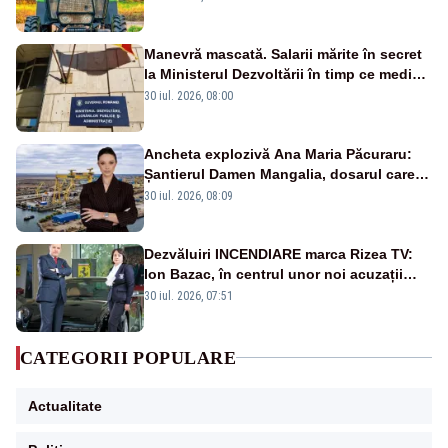
Manevră mascată. Salarii mărite în secret
la Ministerul Dezvoltării în timp ce medicii
ies în stradă
30 iul. 2026, 08:00
Ancheta explozivă Ana Maria Păcuraru:
Șantierul Damen Mangalia, dosarul care
scufundă apărarea României
30 iul. 2026, 08:09
Dezvăluiri INCENDIARE marca Rizea TV:
Ion Bazac, în centrul unor noi acuzații
publice
30 iul. 2026, 07:51
CATEGORII POPULARE
Actualitate