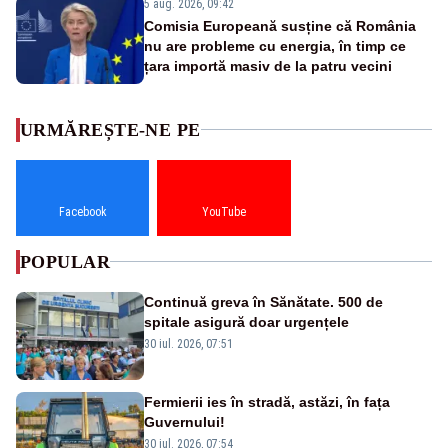
5 aug. 2026, 09:42
Comisia Europeană susține că România
nu are probleme cu energia, în timp ce
țara importă masiv de la patru vecini
URMĂREȘTE-NE PE
Facebook
YouTube
POPULAR
Continuă greva în Sănătate. 500 de
spitale asigură doar urgențele
30 iul. 2026, 07:51
Fermierii ies în stradă, astăzi, în fața
Guvernului!
30 iul. 2026, 07:54