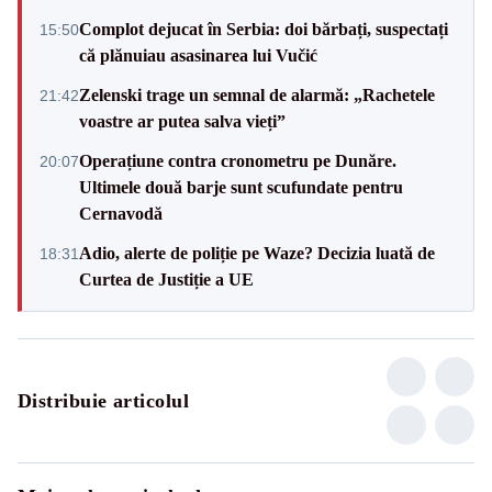
Complot dejucat în Serbia: doi bărbați, suspectați
15:50
că plănuiau asasinarea lui Vučić
Zelenski trage un semnal de alarmă: „Rachetele
21:42
voastre ar putea salva vieți”
Operațiune contra cronometru pe Dunăre.
20:07
Ultimele două barje sunt scufundate pentru
Cernavodă
Adio, alerte de poliție pe Waze? Decizia luată de
18:31
Curtea de Justiție a UE
Distribuie articolul