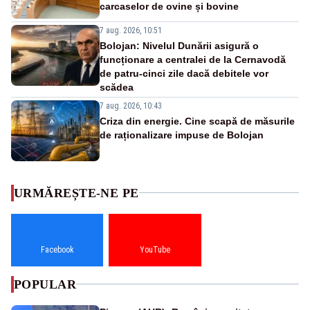
carcaselor de ovine și bovine
7 aug. 2026, 10:51
Bolojan: Nivelul Dunării asigură o
funcționare a centralei de la Cernavodă
de patru-cinci zile dacă debitele vor
scădea
7 aug. 2026, 10:43
Criza din energie. Cine scapă de măsurile
de raționalizare impuse de Bolojan
URMĂREȘTE-NE PE
Facebook
YouTube
POPULAR