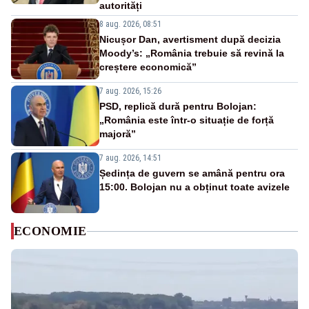
autorități
8 aug. 2026, 08:51
Nicușor Dan, avertisment după decizia
Moody’s: „România trebuie să revină la
creștere economică”
7 aug. 2026, 15:26
PSD, replică dură pentru Bolojan:
„România este într-o situație de forță
majoră”
7 aug. 2026, 14:51
Ședința de guvern se amână pentru ora
15:00. Bolojan nu a obținut toate avizele
ECONOMIE