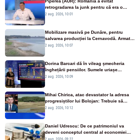
Piperea (AUR): România a evitat
retrogradarea la junk pentru că era o
catastrofă pentru bănci și fondurile de
2 aug. 2026, 10:01
pensii
Mobilizare masivă pe Dunăre, pentru
salvarea producției la Cernavodă. Armata
va detona o stâncă și va devia apa
2 aug. 2026, 10:07
fluviului - IMAGINI AERIENE
Dorina Barcari dă în vileag șmecheria
înghețării pensiilor. Sumele uriașe
pierdute de fiecare român
2 aug. 2026, 10:09
Mihai Chirica, atac devastator la adresa
progresiștilor lui Bolojan: Trebuie să
protejăm și natura, dar nu șținem omaneii
2 aug. 2026, 10:12
în stare permanentă de alertă
Daniel Udrescu: De ce patrimoniul va
deveni conceptul central al economiei
viitoare?
2 aug. 2026, 09:22