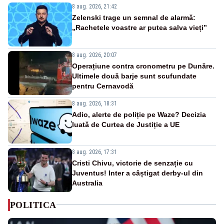
8 aug. 2026, 21:42
Zelenski trage un semnal de alarmă:
„Rachetele voastre ar putea salva vieți”
8 aug. 2026, 20:07
Operațiune contra cronometru pe Dunăre.
Ultimele două barje sunt scufundate
pentru Cernavodă
8 aug. 2026, 18:31
Adio, alerte de poliție pe Waze? Decizia
luată de Curtea de Justiție a UE
8 aug. 2026, 17:31
Cristi Chivu, victorie de senzație cu
Juventus! Inter a câștigat derby-ul din
Australia
POLITICA