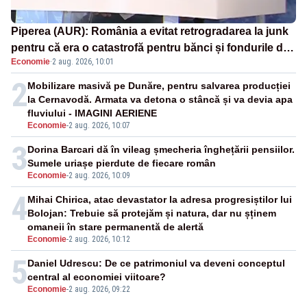
Piperea (AUR): România a evitat retrogradarea la junk
pentru că era o catastrofă pentru bănci și fondurile de
Economie
·
2 aug. 2026, 10:01
pensii
2
Mobilizare masivă pe Dunăre, pentru salvarea producției
la Cernavodă. Armata va detona o stâncă și va devia apa
fluviului - IMAGINI AERIENE
Economie
-
2 aug. 2026, 10:07
3
Dorina Barcari dă în vileag șmecheria înghețării pensiilor.
Sumele uriașe pierdute de fiecare român
Economie
-
2 aug. 2026, 10:09
4
Mihai Chirica, atac devastator la adresa progresiștilor lui
Bolojan: Trebuie să protejăm și natura, dar nu șținem
omaneii în stare permanentă de alertă
Economie
-
2 aug. 2026, 10:12
5
Daniel Udrescu: De ce patrimoniul va deveni conceptul
central al economiei viitoare?
Economie
-
2 aug. 2026, 09:22