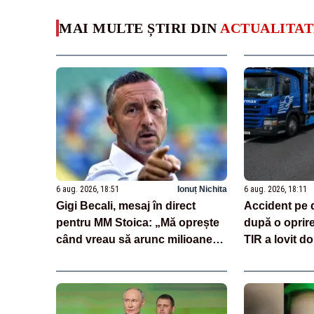
MAI MULTE ȘTIRI DIN
ACTUALITAT
6 aug. 2026, 18:51
Ionuț Nichita
6 aug. 2026, 18:11
Gigi Becali, mesaj în direct
Accident pe 
pentru MM Stoica: „Mă oprește
după o oprir
când vreau să arunc milioane
TIR a lovit do
pe transferuri”
încărcate cu