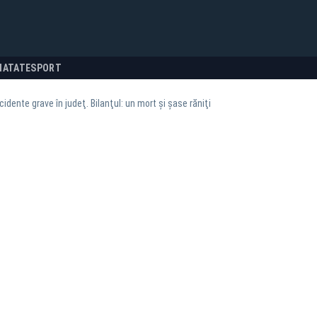
NATATE
SPORT
idente grave în judeţ. Bilanţul: un mort şi şase răniţi