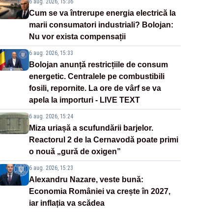
6 aug. 2026, 15:36
Cum se va întrerupe energia electrică la
marii consumatori industriali? Bolojan:
Nu vor exista compensații
6 aug. 2026, 15:33
Bolojan anunță restricțiile de consum
energetic. Centralele pe combustibili
fosili, repornite. La ore de vârf se va
apela la importuri - LIVE TEXT
6 aug. 2026, 15:24
Miza uriașă a scufundării barjelor.
Reactorul 2 de la Cernavodă poate primi
o nouă „gură de oxigen”
6 aug. 2026, 15:23
Alexandru Nazare, veste bună:
Economia României va crește în 2027,
iar inflația va scădea