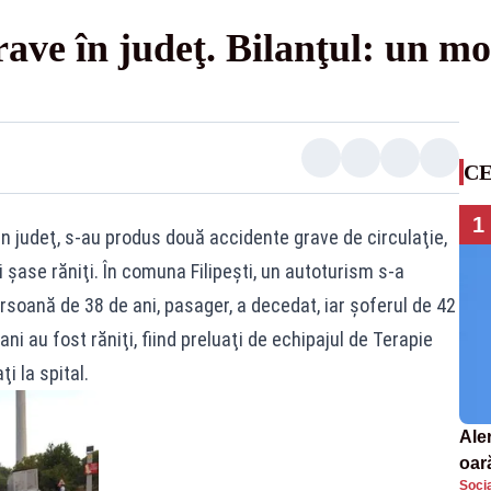
ve în judeţ. Bilanţul: un mor
CE
1
n judeţ, s-au produs două accidente grave de circulaţie,
 şase răniţi. În comuna Filipeşti, un autoturism s-a
ersoană de 38 de ani, pasager, a decedat, iar şoferul de 42
 ani au fost răniţi, fiind preluaţi de echipajul de Terapie
i la spital.
Aler
oar
Socia
Euro