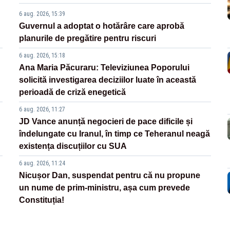
6 aug. 2026, 15:39
Guvernul a adoptat o hotărâre care aprobă
planurile de pregătire pentru riscuri
6 aug. 2026, 15:18
Ana Maria Păcuraru: Televiziunea Poporului
solicită investigarea deciziilor luate în această
perioadă de criză enegetică
6 aug. 2026, 11:27
JD Vance anunță negocieri de pace dificile și
îndelungate cu Iranul, în timp ce Teheranul neagă
existența discuțiilor cu SUA
6 aug. 2026, 11:24
Nicușor Dan, suspendat pentru că nu propune
un nume de prim-ministru, așa cum prevede
Constituția!