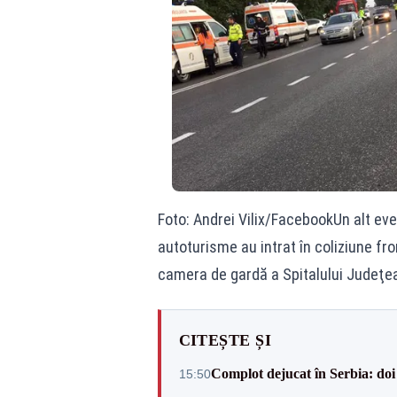
Foto: Andrei Vilix/FacebookUn alt even
autoturisme au intrat în coliziune fro
camera de gardă a Spitalului Judeţe
CITEȘTE ȘI
Complot dejucat în Serbia: doi 
15:50