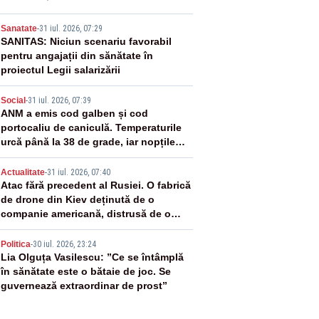
ol
2
Sanatate
-
31 iul. 2026, 07:29
SANITAS: Niciun scenariu favorabil
pentru angajații din sănătate în
proiectul Legii salarizării
3
Social
-
31 iul. 2026, 07:39
ANM a emis cod galben și cod
portocaliu de caniculă. Temperaturile
urcă până la 38 de grade, iar nopțile
devin tropicale
4
Actualitate
-
31 iul. 2026, 07:40
Atac fără precedent al Rusiei. O fabrică
de drone din Kiev deținută de o
companie americană, distrusă de o
rachetă rusească
5
Politica
-
30 iul. 2026, 23:24
Lia Olguța Vasilescu: ”Ce se întâmplă
în sănătate este o bătaie de joc. Se
guvernează extraordinar de prost”