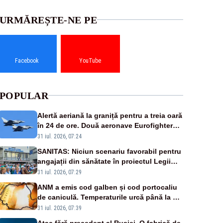
URMĂREȘTE-NE PE
Facebook
YouTube
POPULAR
Alertă aeriană la graniță pentru a treia oară
în 24 de ore. Două aeronave Eurofighter
britanice au fost ridicate de la sol
31 iul. 2026, 07:24
SANITAS: Niciun scenariu favorabil pentru
angajații din sănătate în proiectul Legii
salarizării
31 iul. 2026, 07:29
ANM a emis cod galben și cod portocaliu
de caniculă. Temperaturile urcă până la 38
de grade, iar nopțile devin tropicale
31 iul. 2026, 07:39
Atac fără precedent al Rusiei. O fabrică de