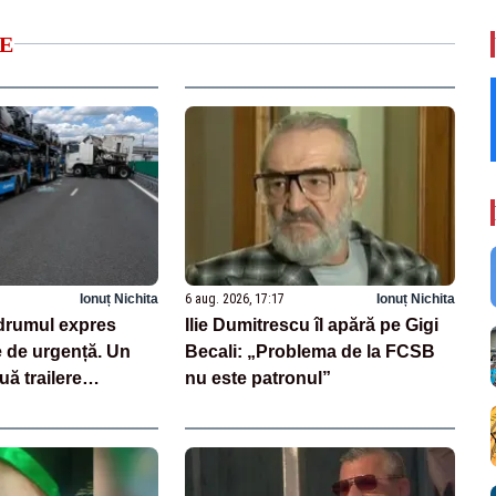
E
Ionuț Nichita
6 aug. 2026, 17:17
Ionuț Nichita
drumul expres
Ilie Dumitrescu îl apără pe Gigi
e de urgență. Un
Becali: „Problema de la FCSB
uă trailere
nu este patronul”
 mașini