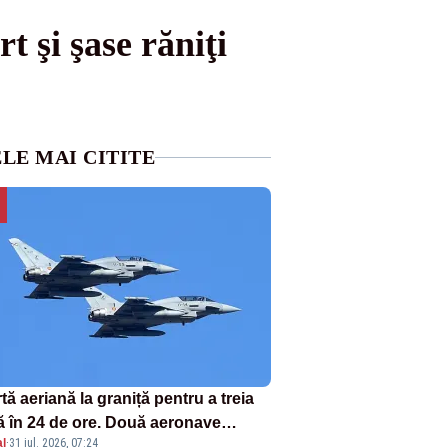
t şi şase răniţi
LE MAI CITITE
tă aeriană la graniță pentru a treia
ă în 24 de ore. Două aeronave
l
·
31 iul. 2026, 07:24
fighter britanice au fost ridicate de