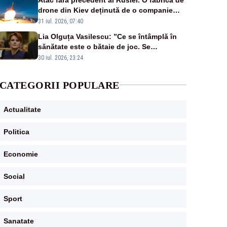
drone din Kiev deținută de o companie
americană, distrusă de o rachetă rusească
31 iul. 2026, 07:40
Lia Olguța Vasilescu: ”Ce se întâmplă în
sănătate este o bătaie de joc. Se
guvernează extraordinar de prost”
30 iul. 2026, 23:24
CATEGORII POPULARE
Actualitate
Politica
Economie
Social
Sport
Sanatate