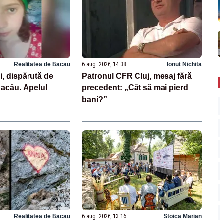
Realitatea de Bacau
6 aug. 2026, 14:38
Ionuț Nichita
i, dispărută de
Patronul CFR Cluj, mesaj fără
Bacău. Apelul
precedent: „Cât să mai pierd
bani?”
Realitatea de Bacau
6 aug. 2026, 13:16
Stoica Marian