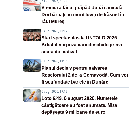
6 aug. 2026, 21:39
Vremea a făcut prăpăd după caniculă.
Doi bărbați au murit loviți de trăsnet în
râul Mureș
6 aug. 2026, 20:17
Start spectaculos la UNTOLD 2026.
Artistul-surpriză care deschide prima
seară de festival
6 aug. 2026, 19:56
Planul decisiv pentru salvarea
Reactorului 2 de la Cernavodă. Cum vor
fi scufundate barjele în Dunăre
6 aug. 2026, 19:19
Loto 6/49, 6 august 2026. Numerele
câștigătoare au fost anunțate. Miza
depășește 9 milioane de euro