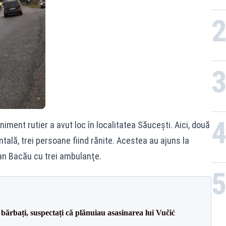
la s
iment rutier a avut loc în localitatea Săuceşti. Aici, două
ntală, trei persoane fiind rănite. Acestea au ajuns la
an Bacău cu trei ambulanţe.
bărbați, suspectați că plănuiau asasinarea lui Vučić