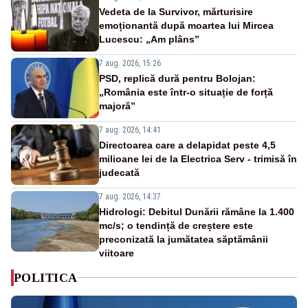
Vedeta de la Survivor, mărturisire
emoționantă după moartea lui Mircea
Lucescu: „Am plâns”
7 aug. 2026, 15:26
PSD, replică dură pentru Bolojan:
„România este într-o situație de forță
majoră”
7 aug. 2026, 14:41
Directoarea care a delapidat peste 4,5
milioane lei de la Electrica Serv - trimisă în
judecată
7 aug. 2026, 14:37
Hidrologi: Debitul Dunării rămâne la 1.400
mc/s; o tendință de creștere este
preconizată la jumătatea săptămânii
viitoare
POLITICA