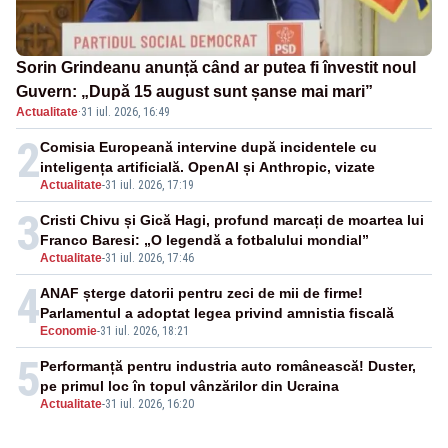
Sorin Grindeanu anunță când ar putea fi învestit noul
Guvern: „După 15 august sunt șanse mai mari”
Actualitate
·
31 iul. 2026, 16:49
2
Comisia Europeană intervine după incidentele cu
inteligența artificială. OpenAI și Anthropic, vizate
Actualitate
-
31 iul. 2026, 17:19
3
Cristi Chivu și Gică Hagi, profund marcați de moartea lui
Franco Baresi: „O legendă a fotbalului mondial”
Actualitate
-
31 iul. 2026, 17:46
4
ANAF șterge datorii pentru zeci de mii de firme!
Parlamentul a adoptat legea privind amnistia fiscală
Economie
-
31 iul. 2026, 18:21
5
Performanță pentru industria auto românească! Duster,
pe primul loc în topul vânzărilor din Ucraina
Actualitate
-
31 iul. 2026, 16:20