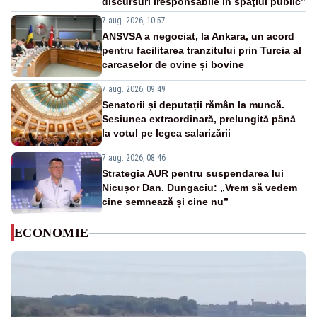
discursuri iresponsabile în spaţiul public”
7 aug. 2026, 10:57
ANSVSA a negociat, la Ankara, un acord
pentru facilitarea tranzitului prin Turcia al
carcaselor de ovine și bovine
7 aug. 2026, 09:49
Senatorii și deputații rămân la muncă.
Sesiunea extraordinară, prelungită până
la votul pe legea salarizării
7 aug. 2026, 08:46
Strategia AUR pentru suspendarea lui
Nicușor Dan. Dungaciu: „Vrem să vedem
cine semnează și cine nu”
ECONOMIE