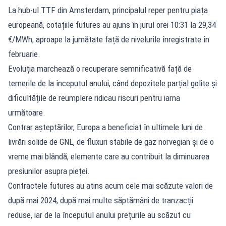
La hub-ul TTF din Amsterdam, principalul reper pentru piața
europeană, cotațiile futures au ajuns în jurul orei 10:31 la 29,34
€/MWh, aproape la jumătate față de nivelurile înregistrate în
februarie.
Evoluția marchează o recuperare semnificativă față de
temerile de la începutul anului, când depozitele parțial golite și
dificultățile de reumplere ridicau riscuri pentru iarna
următoare.
Contrar așteptărilor, Europa a beneficiat în ultimele luni de
livrări solide de GNL, de fluxuri stabile de gaz norvegian și de o
vreme mai blândă, elemente care au contribuit la diminuarea
presiunilor asupra pieței.
Contractele futures au atins acum cele mai scăzute valori de
după mai 2024, după mai multe săptămâni de tranzacții
reduse, iar de la începutul anului prețurile au scăzut cu