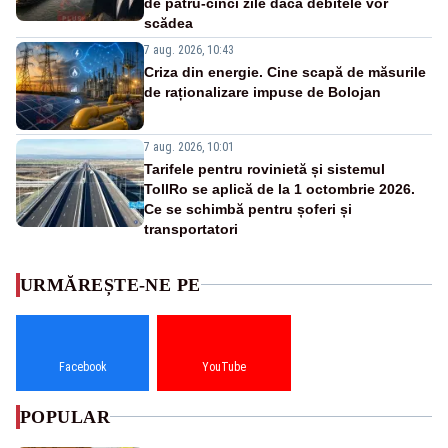
de patru-cinci zile dacă debitele vor
scădea
7 aug. 2026, 10:43
Criza din energie. Cine scapă de măsurile
de raționalizare impuse de Bolojan
7 aug. 2026, 10:01
Tarifele pentru rovinietă și sistemul
TollRo se aplică de la 1 octombrie 2026.
Ce se schimbă pentru șoferi și
transportatori
URMĂREȘTE-NE PE
Facebook
YouTube
POPULAR