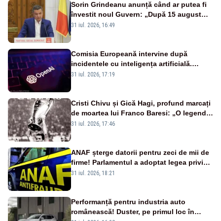
Sorin Grindeanu anunță când ar putea fi
învestit noul Guvern: „După 15 august
sunt șanse mai mari”
31 iul. 2026, 16:49
Comisia Europeană intervine după
incidentele cu inteligența artificială.
OpenAI și Anthropic, vizate
31 iul. 2026, 17:19
Cristi Chivu și Gică Hagi, profund marcați
de moartea lui Franco Baresi: „O legendă
a fotbalului mondial”
31 iul. 2026, 17:46
ANAF șterge datorii pentru zeci de mii de
firme! Parlamentul a adoptat legea privind
amnistia fiscală
31 iul. 2026, 18:21
Performanță pentru industria auto
românească! Duster, pe primul loc în