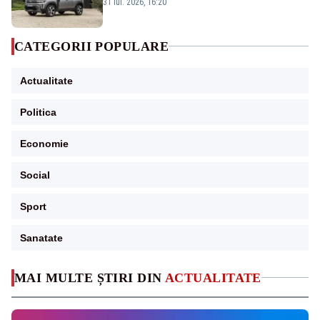
topul vânzărilor din Ucraina
31 iul. 2026, 16:20
CATEGORII POPULARE
Actualitate
Politica
Economie
Social
Sport
Sanatate
MAI MULTE ȘTIRI DIN
ACTUALITATE