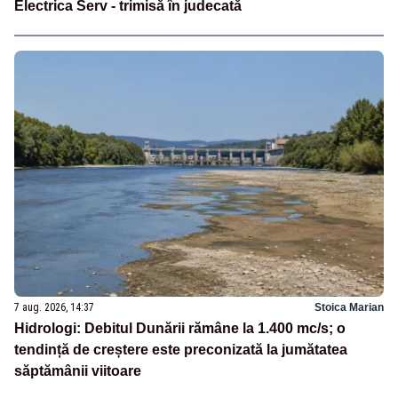
Electrica Serv - trimisă în judecată
7 aug. 2026, 14:37
Stoica Marian
Hidrologi: Debitul Dunării rămâne la 1.400 mc/s; o
tendință de creștere este preconizată la jumătatea
săptămânii viitoare