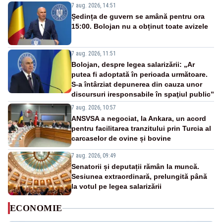
7 aug. 2026, 14:51
Ședința de guvern se amână pentru ora
15:00. Bolojan nu a obținut toate avizele
7 aug. 2026, 11:51
Bolojan, despre legea salarizării: „Ar
putea fi adoptată în perioada următoare.
S-a întârziat depunerea din cauza unor
discursuri iresponsabile în spaţiul public”
7 aug. 2026, 10:57
ANSVSA a negociat, la Ankara, un acord
pentru facilitarea tranzitului prin Turcia al
carcaselor de ovine și bovine
7 aug. 2026, 09:49
Senatorii și deputații rămân la muncă.
Sesiunea extraordinară, prelungită până
la votul pe legea salarizării
ECONOMIE