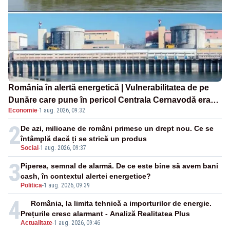
România în alertă energetică | Vulnerabilitatea de pe
Dunăre care pune în pericol Centrala Cernavodă era
Economie
·
1 aug. 2026, 09:32
cunoscută de pe vremea lui Ceaușescu
2
De azi, milioane de români primesc un drept nou. Ce se
întâmplă dacă ți se strică un produs
Social
-
1 aug. 2026, 09:37
3
Piperea, semnal de alarmă. De ce este bine să avem bani
cash, în contextul alertei energetice?
Politica
-
1 aug. 2026, 09:39
4
România, la limita tehnică a importurilor de energie.
Prețurile cresc alarmant - Analiză Realitatea Plus
Actualitate
-
1 aug. 2026, 09:46