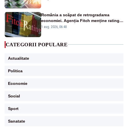
România a scăpat de retrogradarea
economiei. Agenția Fitch menține ratingul
„BBB-” cu perspectivă negativă
1 aug. 2026, 06:48
CATEGORII POPULARE
Actualitate
Politica
Economie
Social
Sport
Sanatate