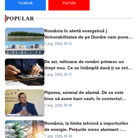
Facebook
YouTube
POPULAR
România în alertă energetică |
Vulnerabilitatea de pe Dunăre care pune
în pericol Centrala Cernavodă era
1 aug. 2026, 09:32
cunoscută de pe vremea lui Ceaușescu
De azi, milioane de români primesc un
drept nou. Ce se întâmplă dacă ți se strică
un produs
1 aug. 2026, 09:37
Piperea, semnal de alarmă. De ce este
bine să avem bani cash, în contextul
alertei energetice?
1 aug. 2026, 09:39
România, la limita tehnică a importurilor
de energie. Prețurile cresc alarmant -
Analiză Realitatea Plus
1 aug. 2026, 09:46