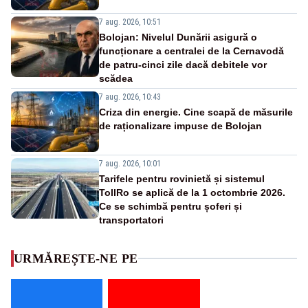
7 aug. 2026, 10:51
Bolojan: Nivelul Dunării asigură o
funcționare a centralei de la Cernavodă
de patru-cinci zile dacă debitele vor
scădea
7 aug. 2026, 10:43
Criza din energie. Cine scapă de măsurile
de raționalizare impuse de Bolojan
7 aug. 2026, 10:01
Tarifele pentru rovinietă și sistemul
TollRo se aplică de la 1 octombrie 2026.
Ce se schimbă pentru șoferi și
transportatori
URMĂREȘTE-NE PE