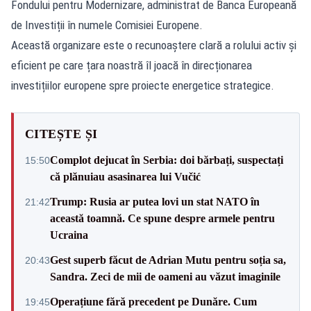
Fondului pentru Modernizare, administrat de Banca Europeană
de Investiții în numele Comisiei Europene.
Această organizare este o recunoaștere clară a rolului activ și
eficient pe care țara noastră îl joacă în direcționarea
investițiilor europene spre proiecte energetice strategice.
CITEȘTE ȘI
Complot dejucat în Serbia: doi bărbați, suspectați
15:50
că plănuiau asasinarea lui Vučić
Trump: Rusia ar putea lovi un stat NATO în
21:42
această toamnă. Ce spune despre armele pentru
Ucraina
Gest superb făcut de Adrian Mutu pentru soția sa,
20:43
Sandra. Zeci de mii de oameni au văzut imaginile
Operațiune fără precedent pe Dunăre. Cum
19:45