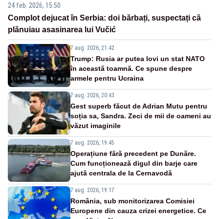
24 feb. 2026, 15:50
Complot dejucat în Serbia: doi bărbați, suspectați că
plănuiau asasinarea lui Vučić
7 aug. 2026, 21:42
Trump: Rusia ar putea lovi un stat NATO
în această toamnă. Ce spune despre
armele pentru Ucraina
7 aug. 2026, 20:43
Gest superb făcut de Adrian Mutu pentru
soția sa, Sandra. Zeci de mii de oameni au
văzut imaginile
7 aug. 2026, 19:45
Operațiune fără precedent pe Dunăre.
Cum funcționează digul din barje care
ajută centrala de la Cernavodă
7 aug. 2026, 19:17
România, sub monitorizarea Comisiei
Europene din cauza crizei energetice. Ce