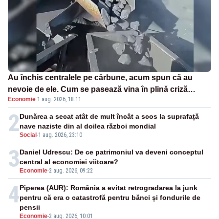
Au închis centralele pe cărbune, acum spun că au
nevoie de ele. Cum se pasează vina în plină criză
Economie
·
1 aug. 2026, 18:11
energetică
2
Dunărea a secat atât de mult încât a scos la suprafață
nave naziste din al doilea război mondial
Social
-
1 aug. 2026, 23:10
3
Daniel Udrescu: De ce patrimoniul va deveni conceptul
central al economiei viitoare?
Economie
-
2 aug. 2026, 09:22
4
Piperea (AUR): România a evitat retrogradarea la junk
pentru că era o catastrofă pentru bănci și fondurile de
pensii
Economie
-
2 aug. 2026, 10:01