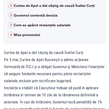
Curtea de Apel a dat câștig de cauză Înaltei Curți
1
Guvernul contestă decizia
2
Cum au apărut restanțele salariale
3
Miza procesului
4
Curtea de Apel a dat câștig de cauză Înaltei Curți
Pe 5 mai, Curtea de Apel București a admis acțiunea
formulată de ÎCCJ și a obligat Guvernul și Ministerul Finanțelor
să asigure fondurile necesare pentru plata restanțelor
salariale, inclusiv prin rectificare bugetară.
Instanța a stabilit că Executivul trebuie să pună în aplicare
hotărârea în termen de 10 zile de la rămânerea definitivă a
acesteia. În caz de întârziere, Guvernul riscă penalități de 1%
pe zi și o amendă calculată în funcție de salariul minim brut pe