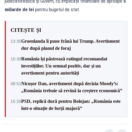
judecătorească și Guvern, cu implicații financiare de aproape
5
miliarde de lei
pentru bugetul de stat.
CITEȘTE ȘI
Groenlanda îi pune frână lui Trump. Avertisment
13:35
dur după planul de foraj
România își păstrează ratingul recomandat
10:38
investițiilor. Un semnal pozitiv, dar și un
avertisment pentru autorități
Nicușor Dan, avertisment după decizia Moody’s:
08:51
„România trebuie să revină la creștere economică”
PSD, replică dură pentru Bolojan: „România este
15:26
într-o situație de forță majoră”