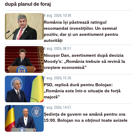
după planul de foraj
8 aug. 2026, 10:38
România își păstrează ratingul
recomandat investițiilor. Un semnal
pozitiv, dar și un avertisment pentru
autorități
8 aug. 2026, 08:51
Nicușor Dan, avertisment după decizia
Moody’s: „România trebuie să revină la
creștere economică”
7 aug. 2026, 15:26
PSD, replică dură pentru Bolojan:
„România este într-o situație de forță
majoră”
7 aug. 2026, 14:51
Ședința de guvern se amână pentru ora
15:00. Bolojan nu a obținut toate avizele