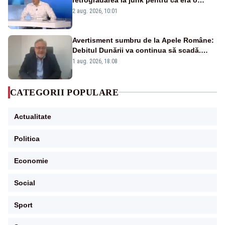
catastrofă pentru bănci și fondurile de
2 aug. 2026, 10:01
pensii
Avertisment sumbru de la Apele Române:
Debitul Dunării va continua să scadă.
Cernavodă s-ar putea închide în 4 zile
1 aug. 2026, 18:08
CATEGORII POPULARE
Actualitate
Politica
Economie
Social
Sport