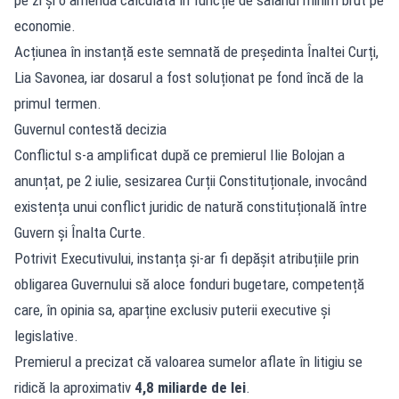
economie.
Acțiunea în instanță este semnată de președinta Înaltei Curți,
Lia Savonea, iar dosarul a fost soluționat pe fond încă de la
primul termen.
Guvernul contestă decizia
Conflictul s-a amplificat după ce premierul Ilie Bolojan a
anunțat, pe 2 iulie, sesizarea Curții Constituționale, invocând
existența unui conflict juridic de natură constituțională între
Guvern și Înalta Curte.
Potrivit Executivului, instanța și-ar fi depășit atribuțiile prin
obligarea Guvernului să aloce fonduri bugetare, competență
care, în opinia sa, aparține exclusiv puterii executive și
legislative.
Premierul a precizat că valoarea sumelor aflate în litigiu se
ridică la aproximativ
4,8 miliarde de lei
.