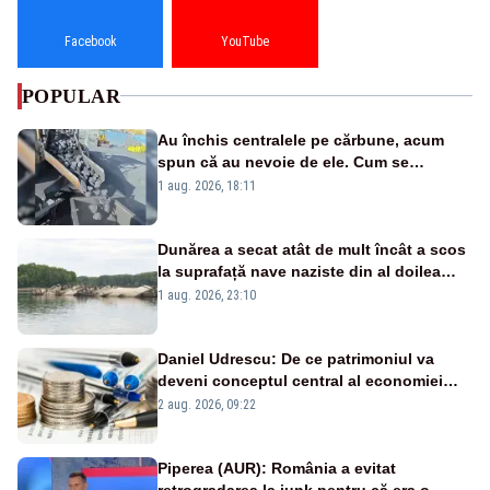
Facebook
YouTube
POPULAR
Au închis centralele pe cărbune, acum
spun că au nevoie de ele. Cum se
pasează vina în plină criză energetică
1 aug. 2026, 18:11
Dunărea a secat atât de mult încât a scos
la suprafață nave naziste din al doilea
război mondial
1 aug. 2026, 23:10
Daniel Udrescu: De ce patrimoniul va
deveni conceptul central al economiei
viitoare?
2 aug. 2026, 09:22
Piperea (AUR): România a evitat
retrogradarea la junk pentru că era o