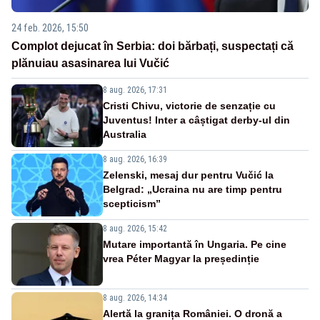
24 feb. 2026, 15:50
Complot dejucat în Serbia: doi bărbați, suspectați că
plănuiau asasinarea lui Vučić
8 aug. 2026, 17:31
Cristi Chivu, victorie de senzație cu
Juventus! Inter a câștigat derby-ul din
Australia
8 aug. 2026, 16:39
Zelenski, mesaj dur pentru Vučić la
Belgrad: „Ucraina nu are timp pentru
scepticism”
8 aug. 2026, 15:42
Mutare importantă în Ungaria. Pe cine
vrea Péter Magyar la președinție
8 aug. 2026, 14:34
Alertă la granița României. O dronă a