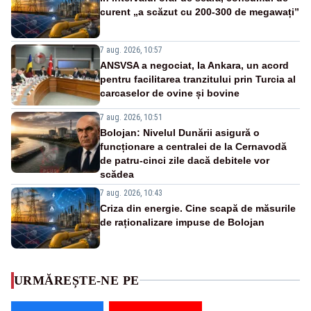
curent „a scăzut cu 200-300 de megawați”
7 aug. 2026, 10:57
ANSVSA a negociat, la Ankara, un acord
pentru facilitarea tranzitului prin Turcia al
carcaselor de ovine și bovine
7 aug. 2026, 10:51
Bolojan: Nivelul Dunării asigură o
funcționare a centralei de la Cernavodă
de patru-cinci zile dacă debitele vor
scădea
7 aug. 2026, 10:43
Criza din energie. Cine scapă de măsurile
de raționalizare impuse de Bolojan
URMĂREȘTE-NE PE