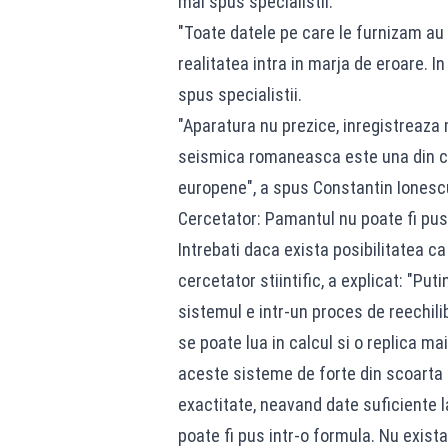
mai spus specialistii.
"Toate datele pe care le furnizam au
realitatea intra in marja de eroare. 
spus specialistii.
"Aparatura nu prezice, inregistreaz
seismica romaneasca este una din cel
europene", a spus Constantin Ionesc
Cercetator: Pamantul nu poate fi pus i
Intrebati daca exista posibilitatea c
cercetator stiintific, a explicat: "Put
sistemul e intr-un proces de reechilib
se poate lua in calcul si o replica m
aceste sisteme de forte din scoarta 
exactitate, neavand date suficiente l
poate fi pus intr-o formula. Nu exista