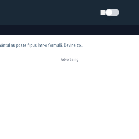
Schimba tema
INFP, concluzii îngrijorătoare după seismele din Gorj: Harta seismică se va schimba. Pământul nu poate fi pus într-o formulă. Devine zona "Noua Vrancea"?
Advertising