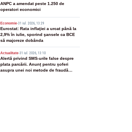
3
ANPC a amendat peste 1.250 de
operatori economici
4
Economie
-
31 iul. 2026, 13:29
Eurostat: Rata inflaţiei a urcat până la
2,9% în iulie, sporind şansele ca BCE
să majoreze dobânda
5
Actualitate
-
31 iul. 2026, 13:10
Alertă privind SMS-urile false despre
plata parcării. Anunț pentru șoferi
asupra unei noi metode de fraudă
online