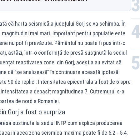
ată că harta seismică a județului Gorj se va schimba. În
e magnitudini mai mari. Important pentru populație este
ne nu pot fi prevăzute. Pământul nu poate fi pus într-o
ați, astăzi, într-o conferință de presă susținută la sediul
uențat reactivarea zonei din Gorj, aceștia au evitat să
une că "se analizează" în continuare această ipoteză.
este 90 de replici. Intensitatea epicentrala a fost de 6 spre
de intensitatea a depasit magnitudinea 7. Cutremurul s-a
in partea de nord a Romaniei.
in Gorj a fost o surpriza
e presa sustinuta la sediul INFP cum explica producerea
aca in acea zona seismica maxima poate fi de 5.2 - 5.4,