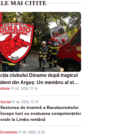
LE MAI CITITE
cția clubului Dinamo după tragicul
ident din Argeș: Un membru al staff-
litate
·
31 iul. 2026, 13:16
i medical a murit, antrenorul Adrian
otan este în spital
2
Social
-
31 iul. 2026, 13:19
Sesiunea de toamnă a Bacalaureatului
începe luni cu evaluarea competențelor
orale la Limba română
Economie
-
31 iul. 2026, 13:22