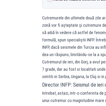
Cutremurele din ultimele două zile ar
zonă vor fi așteptate și cutremure d
să aibă în vedere că astfel de fenome
formulă, spun specialiștii INFP. Întreb
INFP, dacă seismele din Turcia au infl
dea un răspuns, limitându-se la a sp
Cutremurul de ieri, din Gorj, a avut p
7 grade, dar au fost si localitati un
simtiti in Serbia, Ungaria, la Cluj si 
Director INFP: Seismul de ieri d
Intrebat, astazi, intr-o conferinta d
unui cutremur cu magnitudine mare d