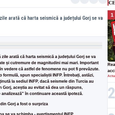
CE
1
ile arată că harta seismică a județului Gorj se va
zile arată că harta seismică a județului Gorj se va
tate și cutremure de magnitudini mai mari. Important
Rea
în vedere că astfel de fenomene nu pot fi prevăzute.
acc
 formulă, spun specialiștii INFP. Întrebați, astăzi,
Actua
ulu
ținută la sediul INFP, dacă seismele din Turcia au
Rop
in Gorj, aceștia au evitat să dea un răspuns,
 analizează" în continuare această ipoteză.
din Gorj a fost o surpriza
na se va schimba - avertismentul INFP