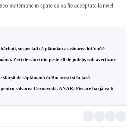
izico-matematic in spate ca sa fie acceptata la nivel
bărbați, suspectați că plănuiau asasinarea lui Vučić
nia. Zeci de râuri din peste 20 de județe, sub avertizare
șit de săptămână în București și în țară
e pentru salvarea Cernavodă. ANAR: Fiecare barjă va fi