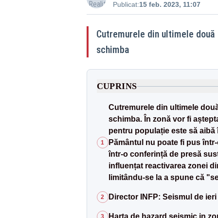
Publicat:
15 feb. 2023, 11:07
Cutremurele din ultimele două z
schimba
CUPRINS
Cutremurele din ultimele două 
schimba. În zonă vor fi aștep
pentru populație este să aibă 
Pământul nu poate fi pus într-o
1
într-o conferință de presă sus
influențat reactivarea zonei d
limitându-se la a spune că "se
Director INFP: Seismul de ieri 
2
Harta de hazard seismic in zo
3