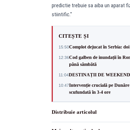
predictie trebuie sa aiba un aparat f
stiintific."
CITEȘTE ȘI
Complot dejucat în Serbia: doi 
15:50
Cod galben de inundații în Româ
12:36
până sâmbătă
DESTINAȚII DE WEEKEND: sfâr
11:04
Intervenție crucială pe Dunăr
10:47
scufundată în 3-4 ore
Distribuie articolul