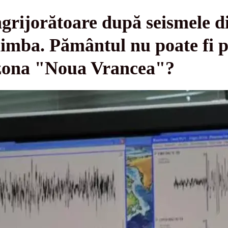
ngrijorătoare după seismele 
himba. Pământul nu poate fi p
 zona "Noua Vrancea"?