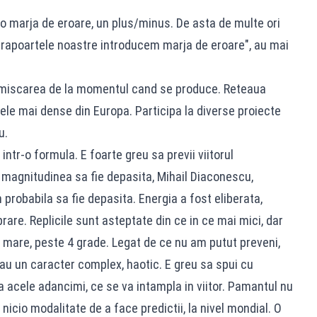
 o marja de eroare, un plus/minus. De asta de multe ori
In rapoartele noastre introducem marja de eroare", au mai
a miscarea de la momentul cand se produce. Reteaua
e mai dense din Europa. Participa la diverse proiecte
u.
ntr-o formula. E foarte greu sa previi viitorul
a magnitudinea sa fie depasita, Mihail Diaconescu,
in probabila sa fie depasita. Energia a fost eliberata,
rare. Replicile sunt asteptate din ce in ce mai mici, dar
ai mare, peste 4 grade. Legat de ce nu am putut preveni,
au un caracter complex, haotic. E greu sa spui cu
a acele adancimi, ce se va intampla in viitor. Pamantul nu
 nicio modalitate de a face predictii, la nivel mondial. O