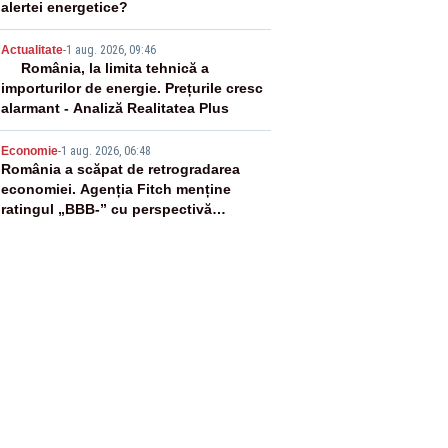
alertei energetice?
4
Actualitate
-
1 aug. 2026, 09:46
România, la limita tehnică a
importurilor de energie. Prețurile cresc
alarmant - Analiză Realitatea Plus
5
Economie
-
1 aug. 2026, 06:48
România a scăpat de retrogradarea
economiei. Agenția Fitch menține
ratingul „BBB-” cu perspectivă
negativă