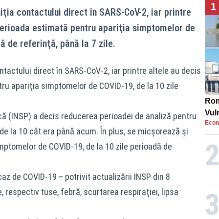
1
iţia contactului direct în SARS-CoV-2, iar printre
perioada estimată pentru apariţia simptomelor de
ă de referinţă, până la 7 zile.
ontactului direct în SARS-CoV-2, iar printre altele au decis
u apariţia simptomelor de COVID-19, de la 10 zile
Rom
Vul
că (INSP) a decis reducerea perioadei de analiză pentru
Econ
pun
e, de la 10 cât era până acum. În plus, se micşorează şi
cun
mptomelor de COVID-19, de la 10 zile perioadă de
caz de COVID-19 – potrivit actualizării INSP din 8
, respectiv tuse, febră, scurtarea respiraţiei, lipsa