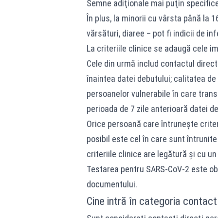
Semne adiţionale mai puţin specifice 
În plus, la minorii cu vârsta până la 1
vărsături, diaree – pot fi indicii de i
La criteriile clinice se adaugă cele i
Cele din urmă includ contactul direct
înaintea datei debutului; calitatea de 
persoanelor vulnerabile în care tran
perioada de 7 zile anterioară datei de
Orice persoană care întruneşte criter
posibil este cel în care sunt întrunite 
criteriile clinice are legătură şi cu u
Testarea pentru SARS-CoV-2 este oblig
documentului.
Cine intră în categoria contact