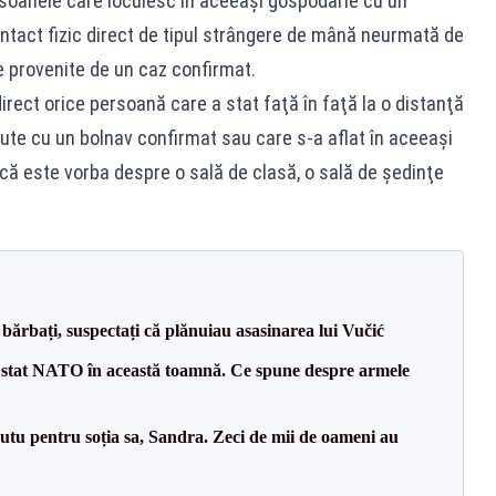
rsoanele care locuiesc în aceeaşi gospodărie cu un
ntact fizic direct de tipul strângere de mână neurmată de
e provenite de un caz confirmat.
rect orice persoană care a stat faţă în faţă la o distanţă
ute cu un bolnav confirmat sau care s-a aflat în aceeaşi
că este vorba despre o sală de clasă, o sală de şedinţe
bărbați, suspectați că plănuiau asasinarea lui Vučić
 stat NATO în această toamnă. Ce spune despre armele
tu pentru soția sa, Sandra. Zeci de mii de oameni au