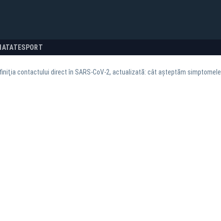
NATATE
SPORT
finiţia contactului direct în SARS-CoV-2, actualizată: cât așteptăm simptomele,