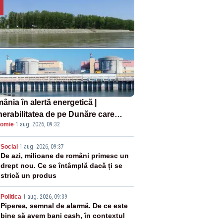
ânia în alertă energetică |
nerabilitatea de pe Dunăre care
omie
·
1 aug. 2026, 09:32
e în pericol Centrala Cernavodă era
oscută de pe vremea lui Ceaușescu
2
Social
-
1 aug. 2026, 09:37
De azi, milioane de români primesc un
drept nou. Ce se întâmplă dacă ți se
strică un produs
3
Politica
-
1 aug. 2026, 09:39
Piperea, semnal de alarmă. De ce este
bine să avem bani cash, în contextul