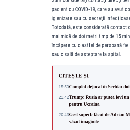
Sunt consideraţi contacţi direcţi pe
pacient cu COVID-19, care au avut co
igienizare sau cu secreţii infecţioas
Totodată, este considerată contact di
mai mică de doi metri timp de 15 min
încăpere cu o astfel de persoană fie 
sau o sală de aşteptare la spital.
CITEȘTE ȘI
Complot dejucat în Serbia: doi 
15:50
Trump: Rusia ar putea lovi un
21:42
pentru Ucraina
Gest superb făcut de Adrian Mu
20:43
văzut imaginile