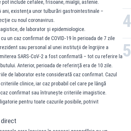
pot include cefalee, frisoane, mialgii, astenie.
6 ani, existenţa unor tulburări gastrointestinale –
nfecţie cu noul coronavirus.
magistice, de laborator şi epidemiologice.
 cu un caz confirmat de COVID-19 în perioada de 7 zile
rezident sau personal al unei instituţii de îngrijire a
smiterea SARS-CoV-2 a fost confirmată – tot cu referire la
butului. Anterior, perioada de referinţă era de 10 zile.
iile de laborator este considerată caz confirmat. Cazul
criteriile clinice, iar caz probabil cel care pe lângă
n caz confirmat sau întruneşte criteriile imagistice.
atorie pentru toate cazurile posibile, potrivit
 direct