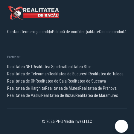
Contact
Termeni și condiții
Politică de confidențialitate
Cod de conduită
Parteneri:
Realitatea.NET
Realitatea Sportiva
Realitatea Star
Realitatea de Teleorman
Realitatea de Bucuresti
Realitatea de Tulcea
Realitatea de Olt
Realitatea de Salaj
Realitatea de Suceava
Realitatea de Harghita
Realitatea de Mures
Realitatea de Prahova
Realitatea de Vaslui
Realitatea de Buzau
Realitatea de Maramures
© 2026 PHG Media Invest LLC
Facebook
YouTube