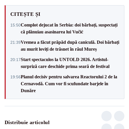
CITEȘTE ȘI
Complot dejucat în Serbia: doi bărbați, suspectați
15:50
că plănuiau asasinarea lui Vučić
Vremea a făcut prăpăd după caniculă. Doi bărbați
21:39
au murit loviți de trăsnet în râul Mureș
Start spectaculos la UNTOLD 2026. Artistul-
20:17
surpriză care deschide prima seară de festival
Planul decisiv pentru salvarea Reactorului 2 de la
19:56
Cernavodă. Cum vor fi scufundate barjele în
Dunăre
Distribuie articolul