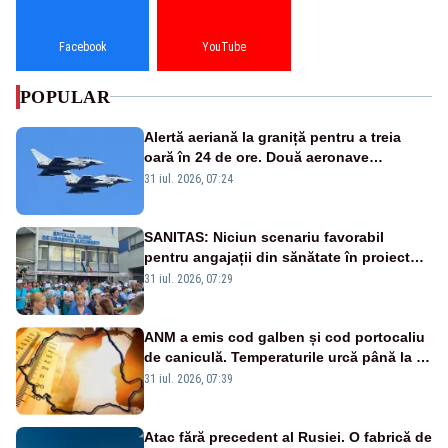
Facebook
YouTube
POPULAR
Alertă aeriană la graniță pentru a treia
oară în 24 de ore. Două aeronave
Eurofighter britanice au fost ridicate de la
31 iul. 2026, 07:24
sol
SANITAS: Niciun scenariu favorabil
pentru angajații din sănătate în proiectul
Legii salarizării
31 iul. 2026, 07:29
ANM a emis cod galben și cod portocaliu
de caniculă. Temperaturile urcă până la 38
de grade, iar nopțile devin tropicale
31 iul. 2026, 07:39
Atac fără precedent al Rusiei. O fabrică de