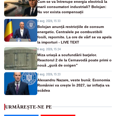
Cum se va întrerupe energia electrică la
marii consumatori industriali? Bolojan:
Nu vor exista compensații
6 aug. 2026, 15:33
Bolojan anunță restricțiile de consum
energetic. Centralele pe combustibili
fosili, repornite. La ore de vârf se va apela
la importuri - LIVE TEXT
6 aug. 2026, 15:24
Miza uriașă a scufundării barjelor.
Reactorul 2 de la Cernavodă poate primi o
nouă „gură de oxigen”
6 aug. 2026, 15:23
Alexandru Nazare, veste bună: Economia
României va crește în 2027, iar inflația va
scădea
URMĂREȘTE-NE PE