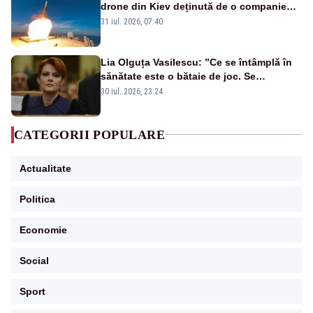
drone din Kiev deținută de o companie
americană, distrusă de o rachetă
31 iul. 2026, 07:40
rusească
Lia Olguța Vasilescu: ”Ce se întâmplă în
sănătate este o bătaie de joc. Se
guvernează extraordinar de prost”
30 iul. 2026, 23:24
CATEGORII POPULARE
Actualitate
Politica
Economie
Social
Sport