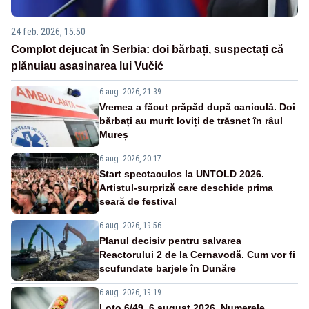
24 feb. 2026, 15:50
Complot dejucat în Serbia: doi bărbați, suspectați că
plănuiau asasinarea lui Vučić
6 aug. 2026, 21:39
Vremea a făcut prăpăd după caniculă. Doi
bărbați au murit loviți de trăsnet în râul
Mureș
6 aug. 2026, 20:17
Start spectaculos la UNTOLD 2026.
Artistul-surpriză care deschide prima
seară de festival
6 aug. 2026, 19:56
Planul decisiv pentru salvarea
Reactorului 2 de la Cernavodă. Cum vor fi
scufundate barjele în Dunăre
6 aug. 2026, 19:19
Loto 6/49, 6 august 2026. Numerele