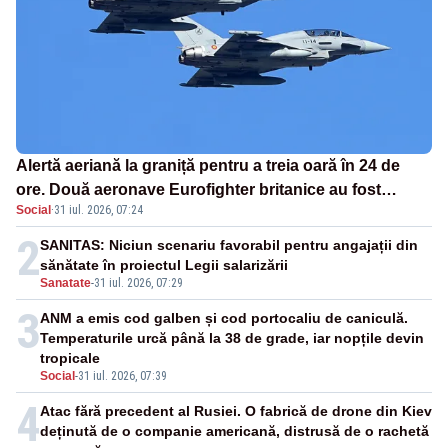
Alertă aeriană la graniță pentru a treia oară în 24 de
ore. Două aeronave Eurofighter britanice au fost
Social
·
31 iul. 2026, 07:24
ridicate de la sol
2
SANITAS: Niciun scenariu favorabil pentru angajații din
sănătate în proiectul Legii salarizării
Sanatate
-
31 iul. 2026, 07:29
3
ANM a emis cod galben și cod portocaliu de caniculă.
Temperaturile urcă până la 38 de grade, iar nopțile devin
tropicale
Social
-
31 iul. 2026, 07:39
4
Atac fără precedent al Rusiei. O fabrică de drone din Kiev
deținută de o companie americană, distrusă de o rachetă