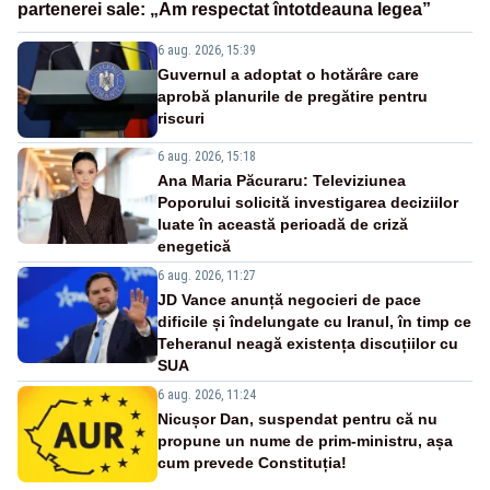
partenerei sale: „Am respectat întotdeauna legea”
6 aug. 2026, 15:39
Guvernul a adoptat o hotărâre care
aprobă planurile de pregătire pentru
riscuri
6 aug. 2026, 15:18
Ana Maria Păcuraru: Televiziunea
Poporului solicită investigarea deciziilor
luate în această perioadă de criză
enegetică
6 aug. 2026, 11:27
JD Vance anunță negocieri de pace
dificile și îndelungate cu Iranul, în timp ce
Teheranul neagă existența discuțiilor cu
SUA
6 aug. 2026, 11:24
Nicușor Dan, suspendat pentru că nu
propune un nume de prim-ministru, așa
cum prevede Constituția!