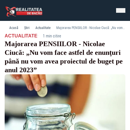
Acasă
Știri
Actualitate
Majorarea PENSIILOR - Nicolae Ciucă: „Nu vom face astfel de enunţuri până nu vom avea proiectul de buget pe anul 2023”
·
ACTUALITATE
1 min citire
Majorarea PENSIILOR - Nicolae
Ciucă: „Nu vom face astfel de enunţuri
până nu vom avea proiectul de buget pe
anul 2023”