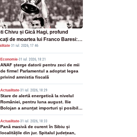
sti Chivu și Gică Hagi, profund
cați de moartea lui Franco Baresi:
litate
·
31 iul. 2026, 17:46
legendă a fotbalului mondial”
2
Economie
-
31 iul. 2026, 18:21
ANAF șterge datorii pentru zeci de mii
de firme! Parlamentul a adoptat legea
privind amnistia fiscală
3
Actualitate
-
31 iul. 2026, 18:29
Stare de alertă energetică la nivelul
României, pentru luna august. Ilie
Bolojan a anunțat importuri și posibile
restricții – VIDEO
4
Actualitate
-
31 iul. 2026, 18:33
Pană masivă de curent în Sibiu și
localitățile din jur. Spitalul județean,