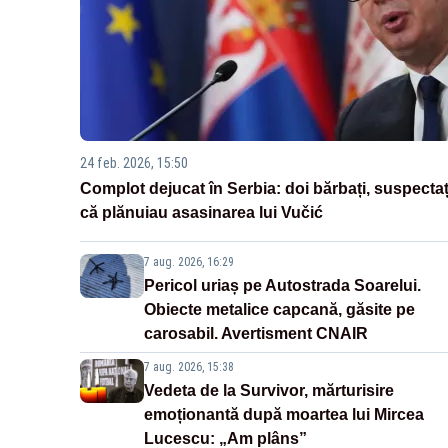
24 feb. 2026, 15:50
Complot dejucat în Serbia: doi bărbați, suspectaț
că plănuiau asasinarea lui Vučić
7 aug. 2026, 16:29
Pericol uriaș pe Autostrada Soarelui.
Obiecte metalice capcană, găsite pe
carosabil. Avertisment CNAIR
7 aug. 2026, 15:38
Vedeta de la Survivor, mărturisire
emoționantă după moartea lui Mircea
Lucescu: „Am plâns”