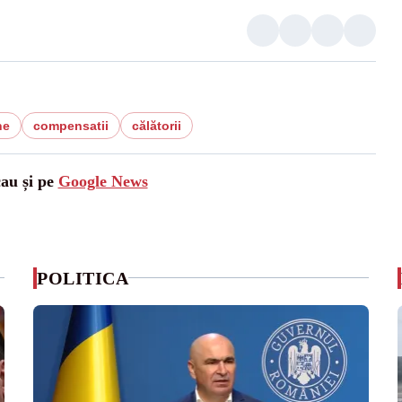
ne
compensatii
călătorii
cau și pe
Google News
POLITICA