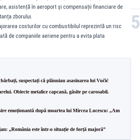
are, asistență în aeroport și compensații financiare de
tanța zborului.
jorarea costurilor cu combustibilul reprezintă un risc
ată de companiile aeriene pentru a evita plata
bărbați, suspectați că plănuiau asasinarea lui Vučić
relui. Obiecte metalice capcană, găsite pe carosabil.
isire emoționantă după moartea lui Mircea Lucescu: „Am
an: „România este într-o situație de forță majoră”