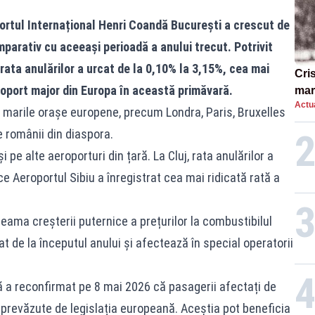
ortul Internațional Henri Coandă București a crescut de
omparativ cu aceeași perioadă a anului trecut. Potrivit
 rata anulărilor a urcat de la 0,10% la 3,15%, cea mai
Cri
oport major din Europa în această primăvară.
mar
Actua
„O 
 marile orașe europene, precum Londra, Paris, Bruxelles
de românii din diaspora.
 pe alte aeroporturi din țară. La Cluj, rata anulărilor a
ce Aeroportul Sibiu a înregistrat cea mai ridicată rată a
seama creșterii puternice a prețurilor la combustibilul
t de la începutul anului și afectează în special operatorii
 a reconfirmat pe 8 mai 2026 că pasagerii afectați de
e prevăzute de legislația europeană. Aceștia pot beneficia