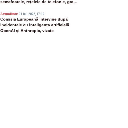
semafoarele, rețelele de telefonie, grav
afectate
5
Actualitate
-
31 iul. 2026, 17:19
Comisia Europeană intervine după
incidentele cu inteligența artificială.
OpenAI și Anthropic, vizate