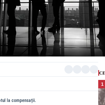
CE
1
tul la compensații.