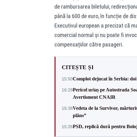
de rambursarea biletului, redirecțion
până la 600 de euro, în funcție de dis
Executivul european a precizat că ma
comercial normal și nu poate fi invoc
compensațiilor către pasageri.
CITEȘTE ȘI
Complot dejucat în Serbia: doi 
15:50
Pericol uriaș pe Autostrada Soa
16:29
Avertisment CNAIR
Vedeta de la Survivor, mărtur
15:38
plâns”
PSD, replică dură pentru Boloj
15:26