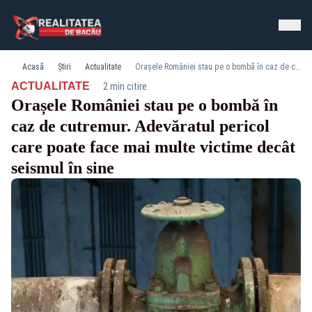
Acasă
Știri
Actualitate
Orașele României stau pe o bombă în caz de cutremur. Adevăratul pericol care poate face mai multe victime decât seismul în sine
·
ACTUALITATE
2 min citire
Orașele României stau pe o bombă în
caz de cutremur. Adevăratul pericol
care poate face mai multe victime decât
seismul în sine