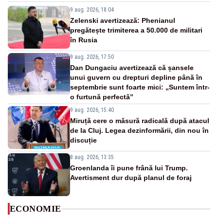
9 aug. 2026, 18:04
Zelenski avertizează: Phenianul
pregătește trimiterea a 50.000 de militari
în Rusia
9 aug. 2026, 17:50
Dan Dungaciu avertizează că șansele
unui guvern cu drepturi depline până în
septembrie sunt foarte mici: „Suntem într-
o furtună perfectă”
9 aug. 2026, 15:40
Miruță cere o măsură radicală după atacul
de la Cluj. Legea dezinformării, din nou în
discuție
8 aug. 2026, 13:35
Groenlanda îi pune frână lui Trump.
Avertisment dur după planul de foraj
ECONOMIE