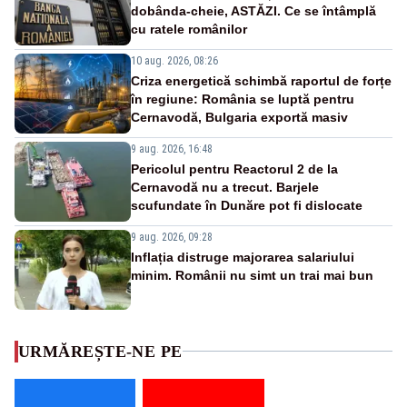
dobânda-cheie, ASTĂZI. Ce se întâmplă
cu ratele românilor
10 aug. 2026, 08:26
Criza energetică schimbă raportul de forțe
în regiune: România se luptă pentru
Cernavodă, Bulgaria exportă masiv
9 aug. 2026, 16:48
Pericolul pentru Reactorul 2 de la
Cernavodă nu a trecut. Barjele
scufundate în Dunăre pot fi dislocate
9 aug. 2026, 09:28
Inflația distruge majorarea salariului
minim. Românii nu simt un trai mai bun
URMĂREȘTE-NE PE