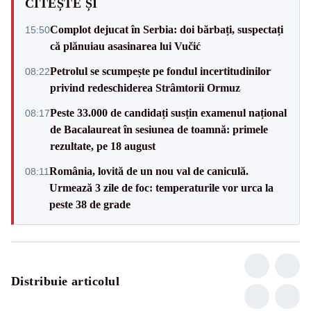
CITEȘTE ȘI
Complot dejucat în Serbia: doi bărbați, suspectați
15:50
că plănuiau asasinarea lui Vučić
Petrolul se scumpește pe fondul incertitudinilor
08:22
privind redeschiderea Strâmtorii Ormuz
Peste 33.000 de candidați susțin examenul național
08:17
de Bacalaureat în sesiunea de toamnă: primele
rezultate, pe 18 august
România, lovită de un nou val de caniculă.
08:11
Urmează 3 zile de foc: temperaturile vor urca la
peste 38 de grade
Distribuie articolul