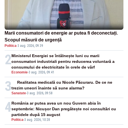
Marii consumatori de energie ar putea fi deconectați.
Scopul măsurii de urgență
Politica
·
3 aug. 2026, 09:39
2
Ministerul Energiei se întâlnește luni cu marii
consumatori industriali pentru reducerea voluntară a
consumului de electricitate în orele de vârf
Economie
-
3 aug. 2026, 09:41
3
Realitatea medicală cu Nicole Păcuraru. De ce ne
trezim uneori înainte să sune alarma?
Sanatate
-
3 aug. 2026, 09:58
4
România ar putea avea un nou Guvern abia în
septembrie: Nicușor Dan pregătește noi consultări cu
partidele după 15 august
Politica
-
3 aug. 2026, 10:28