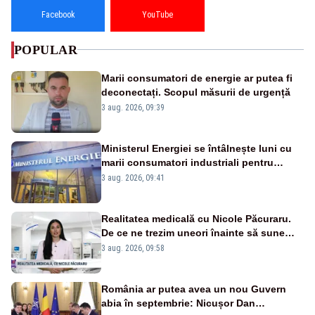
Facebook
YouTube
POPULAR
Marii consumatori de energie ar putea fi
deconectați. Scopul măsurii de urgență
3 aug. 2026, 09:39
Ministerul Energiei se întâlnește luni cu
marii consumatori industriali pentru
reducerea voluntară a consumului de
3 aug. 2026, 09:41
electricitate în orele de vârf
Realitatea medicală cu Nicole Păcuraru.
De ce ne trezim uneori înainte să sune
alarma?
3 aug. 2026, 09:58
România ar putea avea un nou Guvern
abia în septembrie: Nicușor Dan