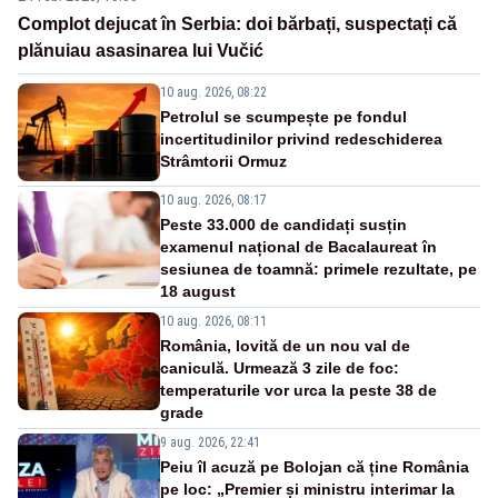
Complot dejucat în Serbia: doi bărbați, suspectați că
plănuiau asasinarea lui Vučić
10 aug. 2026, 08:22
Petrolul se scumpește pe fondul
incertitudinilor privind redeschiderea
Strâmtorii Ormuz
10 aug. 2026, 08:17
Peste 33.000 de candidați susțin
examenul național de Bacalaureat în
sesiunea de toamnă: primele rezultate, pe
18 august
10 aug. 2026, 08:11
România, lovită de un nou val de
caniculă. Urmează 3 zile de foc:
temperaturile vor urca la peste 38 de
grade
9 aug. 2026, 22:41
Peiu îl acuză pe Bolojan că ține România
pe loc: „Premier și ministru interimar la