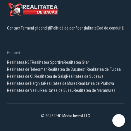
Contact
Termeni și condiții
Politică de confidențialitate
Cod de conduită
Parteneri:
Realitatea.NET
Realitatea Sportiva
Realitatea Star
Realitatea de Teleorman
Realitatea de Bucuresti
Realitatea de Tulcea
Realitatea de Olt
Realitatea de Salaj
Realitatea de Suceava
Realitatea de Harghita
Realitatea de Mures
Realitatea de Prahova
Realitatea de Vaslui
Realitatea de Buzau
Realitatea de Maramures
© 2026 PHG Media Invest LLC
Facebook
YouTube