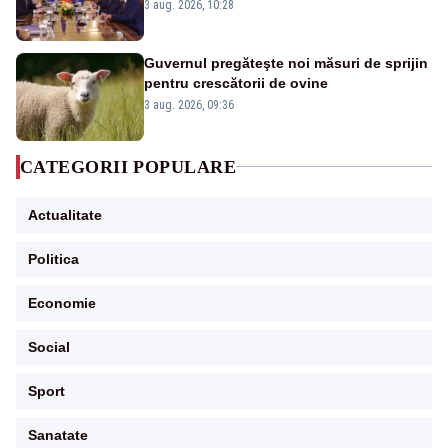
pregătește noi consultări cu partidele
3 aug. 2026, 10:28
după 15 august
Guvernul pregăteşte noi măsuri de sprijin
pentru crescătorii de ovine
3 aug. 2026, 09:36
CATEGORII POPULARE
Actualitate
Politica
Economie
Social
Sport
Sanatate