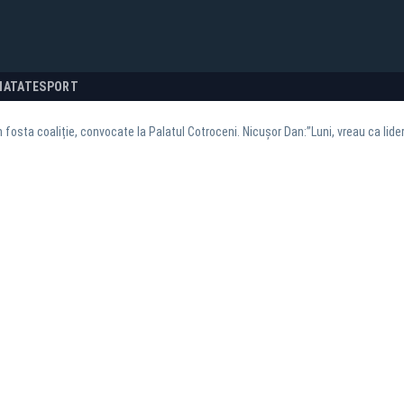
NATATE
SPORT
n fosta coaliție, convocate la Palatul Cotroceni. Nicușor Dan:”Luni, vreau ca lide