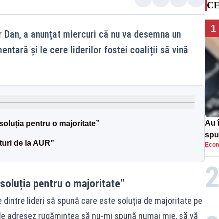
CE
1
r Dan, a anunțat miercuri că nu va desemna un
ntară și le cere liderilor fostei coaliții să vină
Au 
soluția pentru o majoritate”
spu
turi de la AUR”
Econ
pas
 soluția pentru o majoritate”
re dintre lideri să spună care este soluția de majoritate pe
să le adresez rugămintea să nu-mi spună numai mie, să vă