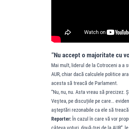
”Nu accept o majoritate cu vo
Mai mult, liderul de la Cotroceni a a
AUR, chiar dacă calculele politice ara
acesta să treacă de Parlament.
”Nu, nu, nu. Asta vreau să precizez.
Veștea, pe discuțiile pe care... evide
așteptări rezonabile ca ele să treacă
Reporter:
În cazul în care vă vor pro
câteva voturi, două-trei de la AUR”, l