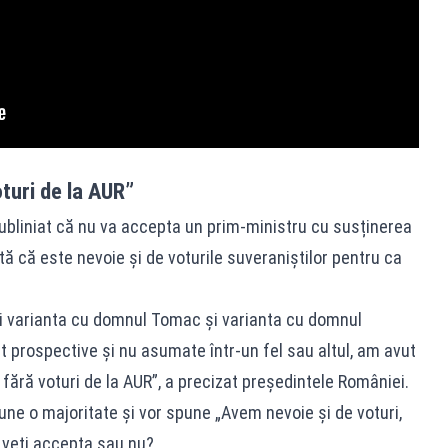
turi de la AUR”
 subliniat că nu va accepta un prim-ministru cu susținerea
tă că este nevoie și de voturile suveraniștilor pentru ca
 Și varianta cu domnul Tomac și varianta cu domnul
nt prospective și nu asumate într-un fel sau altul, am avut
 fără voturi de la AUR”, a precizat președintele României.
pune o majoritate și vor spune „Avem nevoie și de voturi,
e veți accepta sau nu?