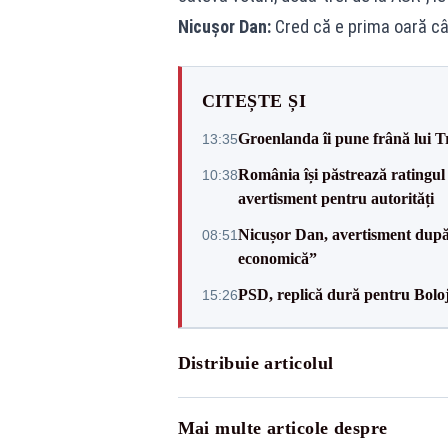
Nicușor Dan:
Cred că e prima oară câ
CITEȘTE ȘI
Groenlanda îi pune frână lui 
13:35
România își păstrează ratingul 
10:38
avertisment pentru autorități
Nicușor Dan, avertisment după 
08:51
economică”
PSD, replică dură pentru Boloj
15:26
Distribuie articolul
Mai multe articole despre