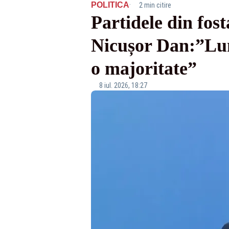
·
POLITICA
2 min citire
Partidele din fost
Nicușor Dan:”Luni
o majoritate”
8 iul. 2026, 18:27