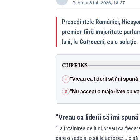
Publicat:
8 iul. 2026, 18:27
Președintele României, Nicușo
premier fără majoritate parlame
luni, la Cotroceni, cu o soluție.
CUPRINS
”Vreau ca liderii să îmi spună 
1
”Nu accept o majoritate cu vo
2
”Vreau ca liderii să îmi spună
”La întâlnirea de luni, vreau ca fieca
care o vede și o să le adresez... o 