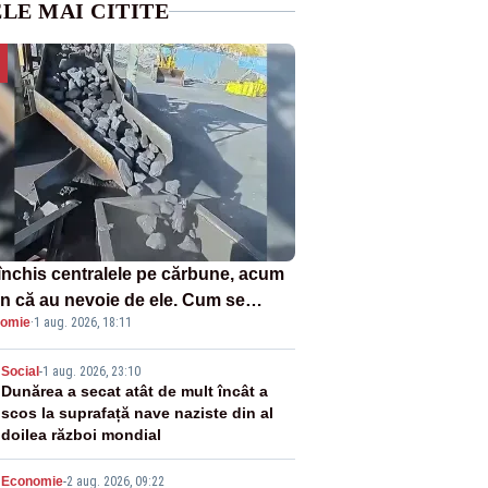
LE MAI CITITE
închis centralele pe cărbune, acum
n că au nevoie de ele. Cum se
omie
·
1 aug. 2026, 18:11
ează vina în plină criză energetică
2
Social
-
1 aug. 2026, 23:10
Dunărea a secat atât de mult încât a
scos la suprafață nave naziste din al
doilea război mondial
Economie
-
2 aug. 2026, 09:22