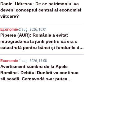
3
Daniel Udrescu: De ce patrimoniul va
deveni conceptul central al economiei
viitoare?
4
Economie
-
2 aug. 2026, 10:01
Piperea (AUR): România a evitat
retrogradarea la junk pentru că era o
catastrofă pentru bănci și fondurile de
pensii
5
Economie
-
1 aug. 2026, 18:08
Avertisment sumbru de la Apele
Române: Debitul Dunării va continua
să scadă. Cernavodă s-ar putea
închide în 4 zile