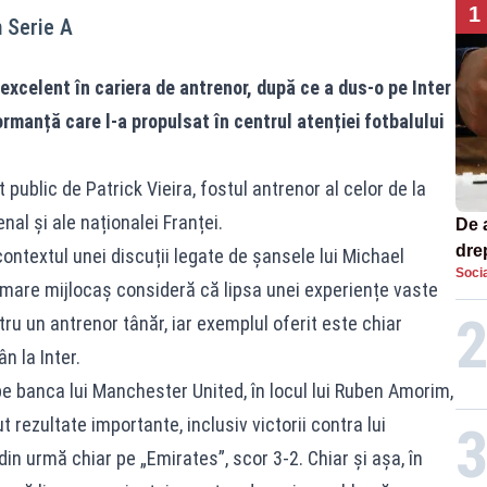
1
 Serie A
xcelent în cariera de antrenor, după ce a dus-o pe Inter
ormanță care l-a propulsat în centrul atenției fotbalului
 public de Patrick Vieira, fostul antrenor al celor de la
nal și ale naționalei Franței.
De 
dre
 contextul unei discuții legate de șansele lui Michael
Socia
str
 mare mijlocaș consideră că lipsa unei experiențe vaste
u un antrenor tânăr, iar exemplul oferit este chiar
n la Inter.
e banca lui Manchester United, în locul lui Ruben Amorim,
t rezultate importante, inclusiv victorii contra lui
in urmă chiar pe „Emirates”, scor 3-2. Chiar și așa, în