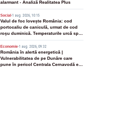
alarmant - Analiză Realitatea Plus
4
Social
-
1 aug. 2026, 10:15
Valul de foc lovește România: cod
portocaliu de caniculă, urmat de cod
roșu duminică. Temperaturile urcă spre
40°C
5
Economie
-
1 aug. 2026, 09:32
România în alertă energetică |
Vulnerabilitatea de pe Dunăre care
pune în pericol Centrala Cernavodă era
cunoscută de pe vremea lui Ceaușescu