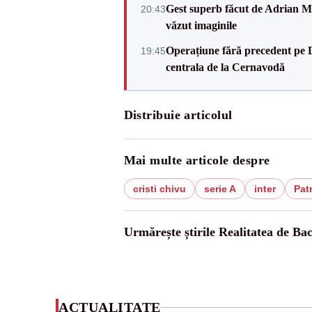
Gest superb făcut de Adrian Mu
20:43
văzut imaginile
Operațiune fără precedent pe 
19:45
centrala de la Cernavodă
Distribuie articolul
Mai multe articole despre
cristi chivu
serie A
inter
Patr
Urmărește știrile Realitatea de Ba
ACTUALITATE