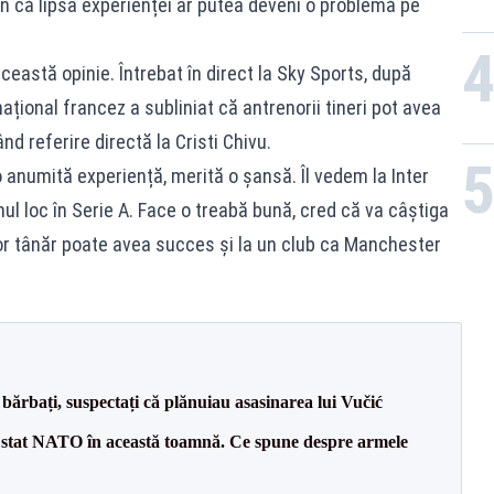
in că lipsa experienței ar putea deveni o problemă pe
ceastă opinie. Întrebat în direct la Sky Sports, după
ațional francez a subliniat că antrenorii tineri pot avea
nd referire directă la Cristi Chivu.
ă o anumită experiență, merită o șansă. Îl vedem la Inter
mul loc în Serie A. Face o treabă bună, cred că va câștiga
or tânăr poate avea succes și la un club ca Manchester
bărbați, suspectați că plănuiau asasinarea lui Vučić
 stat NATO în această toamnă. Ce spune despre armele