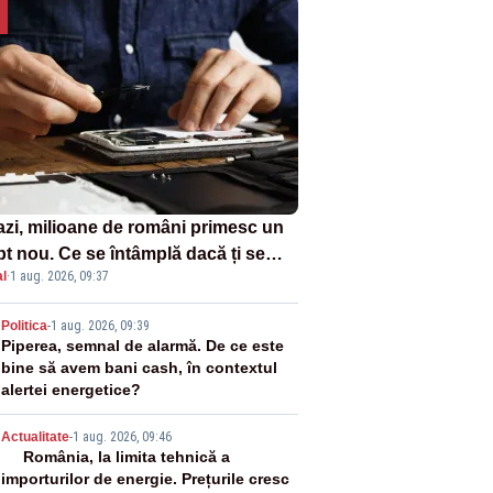
azi, milioane de români primesc un
pt nou. Ce se întâmplă dacă ți se
l
·
1 aug. 2026, 09:37
ică un produs
2
Politica
-
1 aug. 2026, 09:39
Piperea, semnal de alarmă. De ce este
bine să avem bani cash, în contextul
alertei energetice?
3
Actualitate
-
1 aug. 2026, 09:46
România, la limita tehnică a
importurilor de energie. Prețurile cresc