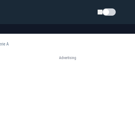
Schimba tema
erie A
Advertising