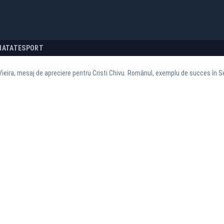
NATATE
SPORT
Vieira, mesaj de apreciere pentru Cristi Chivu. Românul, exemplu de succes în S