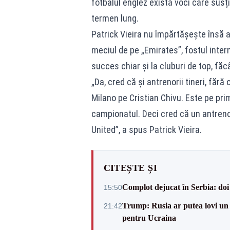
fotbalul englez există voci care susț
termen lung.
Patrick Vieira nu împărtășește însă a
meciul de pe „Emirates”, fostul intern
succes chiar și la cluburi de top, făcâ
„Da, cred că și antrenorii tineri, făr
Milano pe Cristian Chivu. Este pe pri
campionatul. Deci cred că un antren
United”, a spus Patrick Vieira.
CITEȘTE ȘI
Complot dejucat în Serbia: doi 
15:50
Trump: Rusia ar putea lovi un
21:42
pentru Ucraina