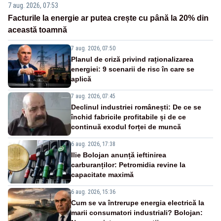
7 aug. 2026, 07:53
Facturile la energie ar putea crește cu până la 20% din
această toamnă
7 aug. 2026, 07:50
Planul de criză privind raționalizarea
energiei: 9 scenarii de risc în care se
aplică
7 aug. 2026, 07:45
Declinul industriei românești: De ce se
închid fabricile profitabile și de ce
continuă exodul forței de muncă
6 aug. 2026, 17:38
Ilie Bolojan anunță ieftinirea
carburanților: Petromidia revine la
capacitate maximă
6 aug. 2026, 15:36
Cum se va întrerupe energia electrică la
marii consumatori industriali? Bolojan: