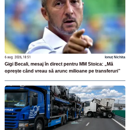
6 aug. 2026, 18:51
Ionuț Nichita
Gigi Becali, mesaj în direct pentru MM Stoica: „Mă
oprește când vreau să arunc milioane pe transferuri”