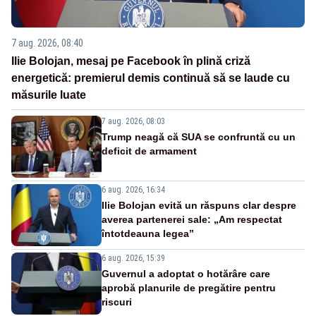
7 aug. 2026, 08:40
Ilie Bolojan, mesaj pe Facebook în plină criză
energetică: premierul demis continuă să se laude cu
măsurile luate
7 aug. 2026, 08:03
Trump neagă că SUA se confruntă cu un
deficit de armament
6 aug. 2026, 16:34
Ilie Bolojan evită un răspuns clar despre
averea partenerei sale: „Am respectat
întotdeauna legea”
6 aug. 2026, 15:39
Guvernul a adoptat o hotărâre care
aprobă planurile de pregătire pentru
riscuri