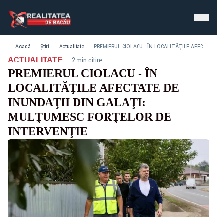
Acasă
Știri
Actualitate
PREMIERUL CIOLACU - ÎN LOCALITĂŢILE AFECTATE DE INUNDAŢII DIN GALAŢI: MULŢUMESC FORŢELOR DE INTERVENŢIE
·
ACTUALITATE
2 min citire
PREMIERUL CIOLACU - ÎN
LOCALITĂŢILE AFECTATE DE
INUNDAŢII DIN GALAŢI:
MULŢUMESC FORŢELOR DE
INTERVENŢIE