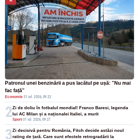
Patronul unei benzinării a pus lacătul pe ușă: ”Nu mai
fac față”
Economie
·
31 iul. 2026, 09:22
2
Zi de doliu în fotbalul mondial! Franco Baresi, legenda
lui AC Milan și a naționalei Italiei, a murit
Sport
-
31 iul. 2026, 09:27
3
Zi decisivă pentru România, Fitch decide astăzi noul
rating de țară. Care sunt efectele retrogradării la