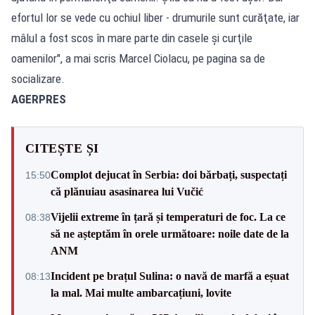
efortul lor se vede cu ochiul liber - drumurile sunt curăţate, iar
mâlul a fost scos în mare parte din casele şi curţile
oamenilor", a mai scris Marcel Ciolacu, pe pagina sa de
socializare.
AGERPRES
CITEȘTE ȘI
Complot dejucat în Serbia: doi bărbați, suspectați
15:50
că plănuiau asasinarea lui Vučić
Vijelii extreme în țară și temperaturi de foc. La ce
08:38
să ne așteptăm în orele următoare: noile date de la
ANM
Incident pe brațul Sulina: o navă de marfă a eșuat
08:13
la mal. Mai multe ambarcațiuni, lovite