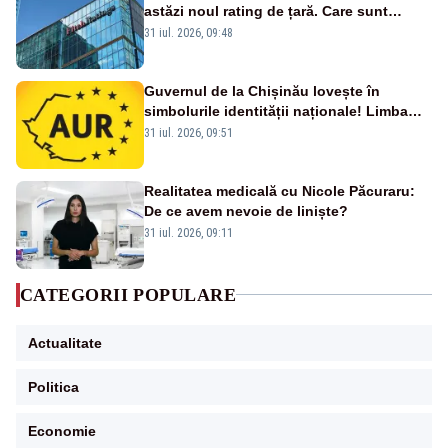
astăzi noul rating de țară. Care sunt
efectele retrogradării la categoria „junk”
31 iul. 2026, 09:48
Guvernul de la Chișinău lovește în
simbolurile identității naționale! Limba
română nu se economisește! Limba
31 iul. 2026, 09:51
română se sărbătorește!
Realitatea medicală cu Nicole Păcuraru:
De ce avem nevoie de liniște?
31 iul. 2026, 09:11
CATEGORII POPULARE
Actualitate
Politica
Economie