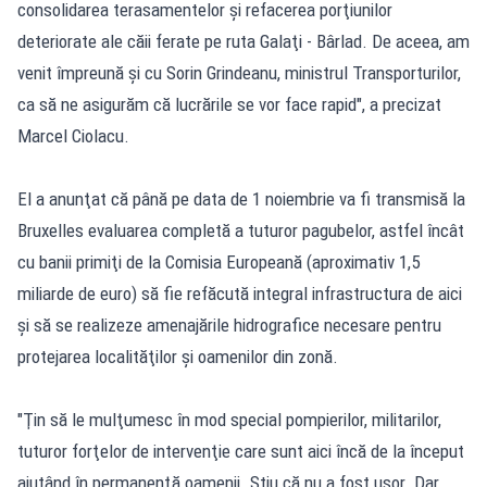
consolidarea terasamentelor şi refacerea porţiunilor
deteriorate ale căii ferate pe ruta Galaţi - Bârlad. De aceea, am
venit împreună şi cu Sorin Grindeanu, ministrul Transporturilor,
ca să ne asigurăm că lucrările se vor face rapid", a precizat
Marcel Ciolacu.
El a anunţat că până pe data de 1 noiembrie va fi transmisă la
Bruxelles evaluarea completă a tuturor pagubelor, astfel încât
cu banii primiţi de la Comisia Europeană (aproximativ 1,5
miliarde de euro) să fie refăcută integral infrastructura de aici
şi să se realizeze amenajările hidrografice necesare pentru
protejarea localităţilor şi oamenilor din zonă.
"Ţin să le mulţumesc în mod special pompierilor, militarilor,
tuturor forţelor de intervenţie care sunt aici încă de la început
ajutând în permanenţă oamenii. Ştiu că nu a fost uşor. Dar