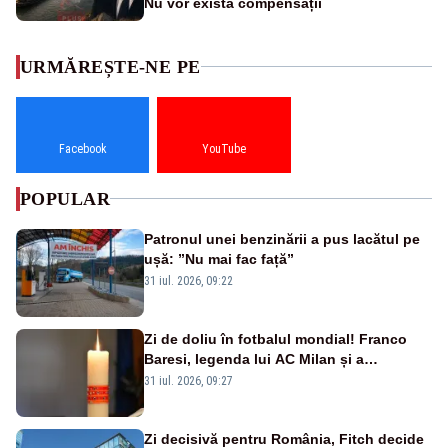
Nu vor exista compensații
URMĂREȘTE-NE PE
Facebook
YouTube
POPULAR
Patronul unei benzinării a pus lacătul pe
ușă: ”Nu mai fac față”
31 iul. 2026, 09:22
Zi de doliu în fotbalul mondial! Franco
Baresi, legenda lui AC Milan și a
naționalei Italiei, a murit
31 iul. 2026, 09:27
Zi decisivă pentru România, Fitch decide