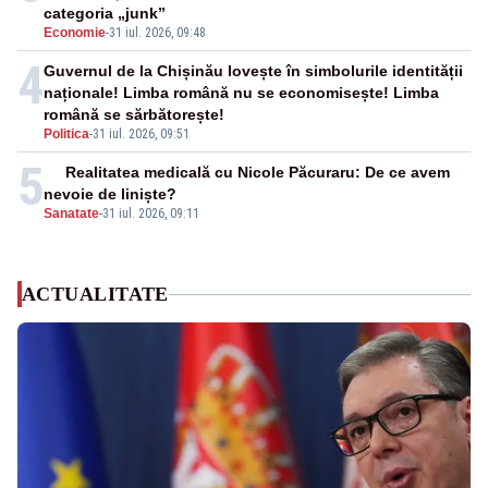
categoria „junk”
Economie
-
31 iul. 2026, 09:48
4
Guvernul de la Chișinău lovește în simbolurile identității
naționale! Limba română nu se economisește! Limba
română se sărbătorește!
Politica
-
31 iul. 2026, 09:51
5
Realitatea medicală cu Nicole Păcuraru: De ce avem
nevoie de liniște?
Sanatate
-
31 iul. 2026, 09:11
ACTUALITATE